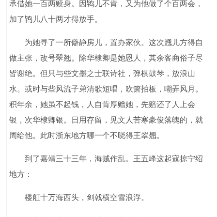
承借她一百两赎身。因鸨儿不肯，又为他做了个百两会，
加了鸨儿八十两才得放手。
为她寻了一所僻静房儿，置办家伙。这次翘儿方得自
做主张，改号翠翘。除华棣卿是她恩人，其余客商俗子尽
皆谢绝。但只与些文墨之士联诗社，弹棋鼓琴，放浪山
水。或时与些风流子弟清歌短唱，吹箫拍板，嘲弄风月。
积年余，她虽不起钱，人自肯厚赠她，先赔还了人上会
银，次华棣卿银。日用存留，见文人苦寒豪俊落魄的，就
周给他。此时浙东地方哪一个不晓得王翠翘。
到了嘉靖三十三年，海贼作乱。王五峰这起寇掠宁绍
地方：
楼舡十万海西头，剑戟横空雪浪浮。