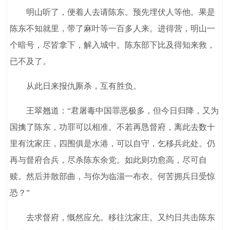
明山听了，便着人去请陈东。预先埋伏人等他。果是
陈东不知就里，带了麻叶等一百多人来。进得营，明山一
个暗号，尽皆拿下，解入城中。陈东部下比及得知来救，
已不及了。
从此日来报仇厮杀，互有胜负。
王翠翘道：“君屠毒中国罪恶极多，但今日归降，又为
国擒了陈东，功罪可以相准。不若再恳督府，离此去数十
里有沈家庄，四围俱是水港，可以自守，乞移兵此处。仍
再与督府合兵，尽杀陈东余党。如此则功愈高，尽可自
赎。然后并散部曲，与你为临淄一布衣。何苦拥兵日受惊
恐？”
去求督府，慨然应允。移往沈家庄。又约日共击陈东