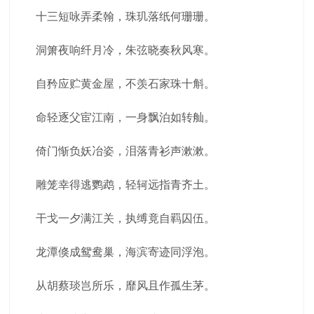
十三短咏弄柔翰，珠玑落纸何珊珊。
洞箫夜响纤月冷，朱弦晓奏秋风寒。
自矜应贮黄金屋，不羡石家珠十斛。
命轻逐父宦江南，一身飘泊如转舢。
倚门惭负妖冶姿，泪落青衫声漱漱。
雕笼幸得逃鹦鹉，轻轲远指青齐土。
干戈一夕满江关，执缚竟自羁囚伍。
龙潭倏成鸳鸯巢，海滨寄迹同浮泡。
从胡蔡琰岂所乐，靡风且作孤生茅。