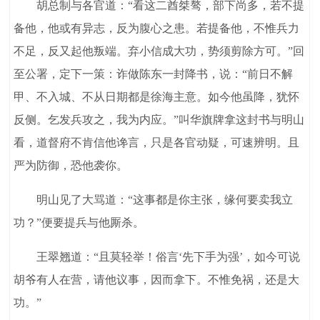
胡总制与各官道：“看这二酋桀骜，部下尚多，若不提
备他，他或有异志，反为腹心之患。若提备他，不惟兵力
不足，反又起他叛端。弃小信成大功，势须剪除方可。”回
至公署，定下一策：诈做陈东一封降书，说：“前日不解
甲、不入城、不从日期都是徐海主意。如今他虽降，犹怀
反侧。乞发兵攻之，我为内应。”叫华旗牌拿这封书与明山
看，道督府不肯信他谗言，只是各官动疑，可速辨明。且
严为防御，恐他袭你。
明山见了大骂道：“这事都是你主张，缘何要卖我立
功？”便要提兵与他厮杀。
王翠翘道：“且莫轻举！俗言‘先下手为强’，如今可说
胡爷有人在营，请他议事，因而拿下。不惟免祸，还是大
功。”