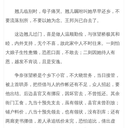
翘儿临别时，母子痛哭。翘儿嘱咐叫她早早还乡，不
要流落别所，不要以她为念。王邦兴已自去了。
这边翘儿过门，喜是做人温顺勤俭，与张望桥极其和
睦，内外支持，无个不喜，故此家中人不时往来。一则怕
大娘子生性惫懒，恐惹口面，不敢去；二则因她待人有
恩，越发不肯说，且是安逸。
争奈张望桥是个乡下小官，不大晓世务，当日接管，
被上首哄弄，把些借与人的作帐还有不足，众人招起，要
他出结。后边县官又有挪应，因坏官去，不曾抵还。其余
衙门工食，九当十预先支去，虽有领状，县官未曾剳放；
铺户料价，八当十预先领去，也有领状，没有剳库；还有
两廊吏书挪借，差人承追纸价未完，恐怕追比，倩出虚