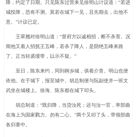
降，约定了日期。只见陈东过营来见徐明山计议道：“若进
城投降，恐有不测。莫若在城下一见，且先期去，出他不
意。”计议已定。
王翠翘对徐明山道：“督府方以诚相招，断不杀害。况
闻他又着人招抚王五峰，若杀了降人，是阴绝五峰来路
了。正当轻裘缓带，以示不疑。”
至日，陈东来约，同到桐乡城，俱着介胄。明山也便
依他。在于城下，报至城中。胡总制便与阮副使并一班文
武坐在城楼上。徐海、陈东都在城下叩头。
胡总制道：“既归降，当贷汝死；还与汝一官，率部曲
在海上为国家戮力。勿有二心。”两个又叩了头，带领部曲
各归寨中。