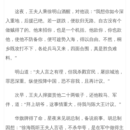
这夜，王夫人乘徐明山酒醒，对他说：“我想你如今深
入重地，后援已绝。若一蹉跌，便欲归无路。自古没有个
做贼得了的。他来招你，也是一个机括。他款你，你也款
他，使他不防备你，便可趁势入海，得以自由。不然，桐
乡既攻打不下，各处兵马又来，四面合围，真是胜负难
料。”
明山道：“夫人言之有理，但我杀戮官民，屠掠城池，
罪恶深重。纵使投降中国，恐不容我，且再计议。”
次早，王夫人撺掇赏他二十两银子，还他鞍马、军
伴，道：“拜上胡爷，这事情重大，待我与陈大王计议。”
华旗牌得了命，星夜来见胡总制，备说前事。胡总制
因想：“徐海既听王夫人言语，不杀华萼，是在军中做得主