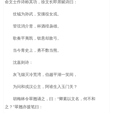
命文士作诗称其功，徐文长即席赋诗曰：
仗钺为孙武，安攘役女戎。
管弦消介胄，杯酒殪袅雄。
歌奏平夷凯，钗悬却敌弓。
当今青史上，勇不数当熊。
沈嘉则诗：
灰飞烟灭冷荒湾，伯越平湖一笑间，
为问和戎汉公主，阿谁生入玉门关？
胡梅林令翠翘诵之，曰：“卿素以文名，何不和
之？”翠翘亦援笔曰：