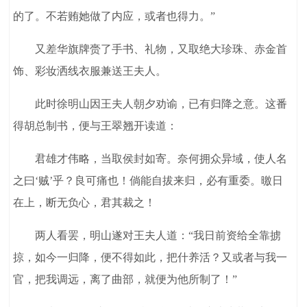
的了。不若贿她做了内应，或者也得力。”
又差华旗牌赍了手书、礼物，又取绝大珍珠、赤金首
饰、彩妆洒线衣服兼送王夫人。
此时徐明山因王夫人朝夕劝谕，已有归降之意。这番
得胡总制书，便与王翠翘开读道：
君雄才伟略，当取侯封如寄。奈何拥众异域，使人名
之曰‘贼’乎？良可痛也！倘能自拔来归，必有重委。曒日
在上，断无负心，君其裁之！
两人看罢，明山遂对王夫人道：“我日前资给全靠掳
掠，如今一归降，便不得如此，把什养活？又或者与我一
官，把我调远，离了曲部，就便为他所制了！”