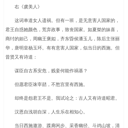
右《虞美人》
这词单道女人遗祸。但有一班，是无意害人国家的，
君王自惑她颜色，荒弃政事，致丧国家。如夏桀的妹喜，
商纣的妲己，周幽王褒姒，齐东昏侯潘玉儿，陈后主张丽
华，唐明皇杨玉环。有有意害人国家，似当日的西施。但
昔贤又有诗道：
谋臣自古系安危，贱妾何能作祸基？
但愿君臣诛宰嚭，不愁宫里有西施。
却终是怨君王不是。我试论之：古人又有诗道昭君。
汉恩自浅胡自深，人生乐在相知心。
当日西施遨游、蹀廊闲步、采香幽径、斗鸡山坡，清