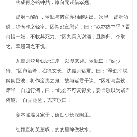
功成何必铭钟鼎，愿向元戎借翠翘。
督府已酩酊，翠翘与诸官亦相继谢出。次早，督府酒
醒，殊悔昨之轻率。因阅彭宣慰诗，曰：“奴亦热中乎？吾
何惜一姬，不收其死力。”因九霄入谢酒，且辞归。令取
之。翠翘闻之不悦。
九霄则舣舟钱塘江岸，以舆来迎。翠翘曰：“姑少
待。”因市酒肴，召徐文长、沈嘉则诸君。曰：“翠翘幸脱
鲸鲵巨波，将作蛮夷之鬼，故与诸君子诀。”因相与轰饮，
席半，自起行酒，曰：“此会不可复得矣，妾当歌以为诸君
侑觞。”自弄琵琶，亢声歌曰：
妾本临淄良家子，娇痴少长深闺里。
红颜直将芙蕖叹，的的星眸傲秋水。