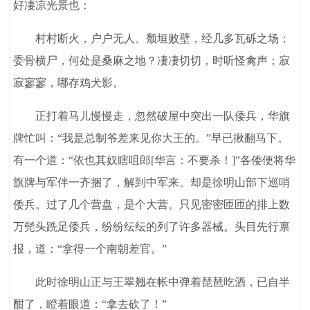
好凄凉光景也：
村村断火，户户无人。颓垣败壁，经几多瓦砾之场；
委骨横尸，何处是桑麻之地？凄凄切切，时听怪禽声；寂
寂寥寥，哪存鸡犬影。
正打着马儿慢慢走，忽然破屋中突出一队倭兵，华旗
牌忙叫：“我是总制爷差来见你大王的。”早已揪翻马下。
有一个道：“依也其奴瞎咀郎[华言：不要杀！]”各倭便将华
旗牌与军伴一齐捆了，解到中军来。却是徐明山部下巡哨
倭兵。过了几个营盘，是个大营。只见密密匝匝的排上数
万髡头跣足倭兵，纷纷纭纭的列了许多器械。头目先行禀
报，道：“拿得一个南朝差官。”
此时徐明山正与王翠翘在帐中弹着琵琶吃酒，已自半
酣了，瞪着眼道：“拿去砍了！”