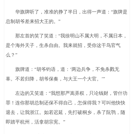
华旗牌听了，准准的挣了半日，出得一声道：“旗牌是
总制胡爷差来招大王的。”
那左首的笑了笑道：“我徐明山不属大明，不属日本，
是个海外天子，生杀自由。我来就招，受你这干鸟官气
么？”
旗牌道：“胡爷钧语，道：‘两边兵争，不免杀戮无
辜。不若归降，胡爷保奏，与大王一个大官。’”
左边的又笑道：“我想那严嵩弄权，只论钱财，管什功
罪！连你那胡总制还保不得自己，怎保得我？可叫他快快
退去，让我浙江。如若迟延，先打破桐乡，杀了阮鹗，随
即踏平杭州，活拿胡宗宪。”