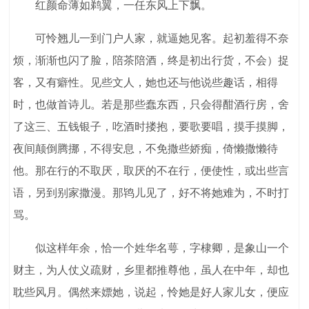
红颜命薄如鹈翼，一任东风上下飘。
可怜翘儿一到门户人家，就逼她见客。起初羞得不奈
烦，渐渐也闪了脸，陪茶陪酒，终是初出行货，不会）捉
客，又有癖性。见些文人，她也还与他说些趣话，相得
时，也做首诗儿。若是那些蠢东西，只会得酣酒行房，舍
了这三、五钱银子，吃酒时搂抱，要歌要唱，摸手摸脚，
夜间颠倒腾挪，不得安息，不免撒些娇痴，倚懒撒懒待
他。那在行的不取厌，取厌的不在行，便使性，或出些言
语，另到别家撒漫。那鸨儿见了，好不将她难为，不时打
骂。
似这样年余，恰一个姓华名萼，字棣卿，是象山一个
财主，为人仗义疏财，乡里都推尊他，虽人在中年，却也
耽些风月。偶然来嫖她，说起，怜她是好人家儿女，便应