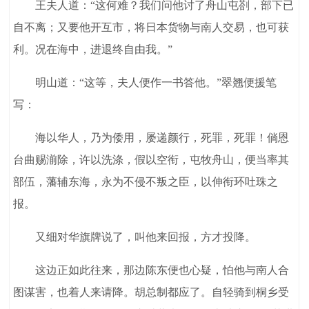
王夫人道：“这何难？我们问他讨了舟山屯剳，部下已
自不离；又要他开互市，将日本货物与南人交易，也可获
利。况在海中，进退终自由我。”
明山道：“这等，夫人便作一书答他。”翠翘便援笔
写：
海以华人，乃为倭用，屡递颜行，死罪，死罪！倘恩
台曲赐湔除，许以洗涤，假以空衔，屯牧舟山，便当率其
部伍，藩辅东海，永为不侵不叛之臣，以伸衔环吐珠之
报。
又细对华旗牌说了，叫他来回报，方才投降。
这边正如此往来，那边陈东便也心疑，怕他与南人合
图谋害，也着人来请降。胡总制都应了。自轻骑到桐乡受