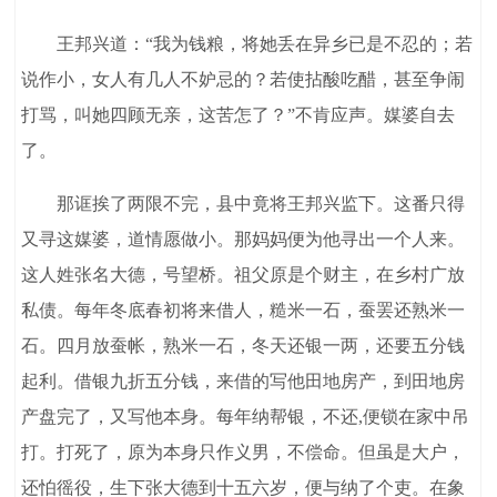
王邦兴道：“我为钱粮，将她丢在异乡已是不忍的；若
说作小，女人有几人不妒忌的？若使拈酸吃醋，甚至争闹
打骂，叫她四顾无亲，这苦怎了？”不肯应声。媒婆自去
了。
那诓挨了两限不完，县中竟将王邦兴监下。这番只得
又寻这媒婆，道情愿做小。那妈妈便为他寻出一个人来。
这人姓张名大德，号望桥。祖父原是个财主，在乡村广放
私债。每年冬底春初将来借人，糙米一石，蚕罢还熟米一
石。四月放蚕帐，熟米一石，冬天还银一两，还要五分钱
起利。借银九折五分钱，来借的写他田地房产，到田地房
产盘完了，又写他本身。每年纳帮银，不还,便锁在家中吊
打。打死了，原为本身只作义男，不偿命。但虽是大户，
还怕徭役，生下张大德到十五六岁，便与纳了个吏。在象