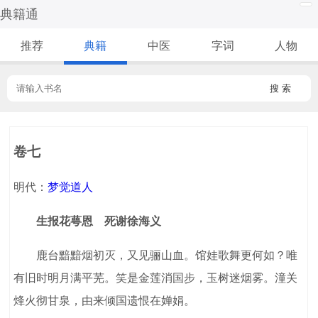
典籍通
推荐
典籍
中医
字词
人物
搜 索
卷七
明代：
梦觉道人
生报花萼恩 死谢徐海义
鹿台黯黯烟初灭，又见骊山血。馆娃歌舞更何如？唯
有旧时明月满平芜。笑是金莲消国步，玉树迷烟雾。潼关
烽火彻甘泉，由来倾国遗恨在婵娟。