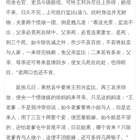
司坐仓官、吏员斗级赔偿。可怜王邦兴尽任上所得，赔偿
不来。日久不完，上司批行监比(逼?)。此时身边并无财
物，夫妻两个慌做一团。倒是翘儿道：“看这光景，监追不
出，父亲必竟死在狱中。父亲死，必竟连累妻女。是死，
则三个死。如今除告减之外，所少不及百担，不若将奴卖
与人家，一来得完钱粮，免父亲监比；二来若有多余，父
亲、母亲还可将来盘缠回乡，使女儿死在此处，也得瞑
目。”老两口也还不肯。
延挨几日，果然县中要将王邦兴监比。再三哀求得
放，便央一个惯做媒的徐妈妈来寻亲。只见这妈妈道：“王
老爹，不是我冲突你说，如今老爹要将小姐与人，但是近
来人，用了三五十两娶个妾，便思量赔嫁。如今赔是不望
的，还怕老爹仓中首尾不清，日后贻累，哪个肯来？只除
老爹肯与人做小，这便不消赔嫁，还可多得几两银子。”