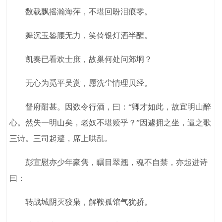
数载飘摇瀚海萍，不堪回盼泪痕零。
舞沉玉鉴腰无力，笑倚银灯酒半醒。
凯奏已看欢士庶，故巢何处问郊坰？
无心为觅平吴赏，愿洗尘情理贝经。
督府酣甚。因数令行酒，曰：“卿才如此，故宜明山醉
心。然失一明山矣，老奴不堪赎乎？”因遽拥之坐，逼之歌
三诗。三司起避，席上哄乱。
彭宣慰亦少年豪隽，瞩目翠翘，魂不自禁，亦起进诗
曰：
转战城阴灭狡枭，解鞍孤馆气犹骄。