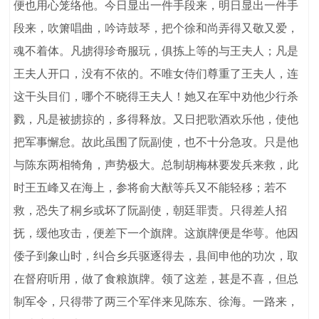
便也用心笼络他。今日显出一件手段来，明日显出一件手
段来，吹箫唱曲，吟诗鼓琴，把个徐和尚弄得又敬又爱，
魂不着体。凡掳得珍奇服玩，俱拣上等的与王夫人；凡是
王夫人开口，没有不依的。不唯女侍们尊重了王夫人，连
这干头目们，哪个不晓得王夫人！她又在军中劝他少行杀
戮，凡是被掳掠的，多得释放。又日把歌酒欢乐他，使他
把军事懈怠。故此虽围了阮副使，也不十分急攻。只是他
与陈东两相犄角，声势极大。总制胡梅林要发兵来救，此
时王五峰又在海上，参将俞大猷等兵又不能轻移；若不
救，恐失了桐乡或坏了阮副使，朝廷罪责。只得差人招
抚，缓他攻击，便差下一个旗牌。这旗牌便是华萼。他因
倭子到象山时，纠合乡兵驱逐得去，县间申他的功次，取
在督府听用，做了食粮旗牌。领了这差，甚是不喜，但总
制军令，只得带了两三个军伴来见陈东、徐海。一路来，