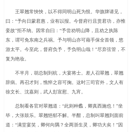
王翠翘常怏怏，以不得同明山死为恨。华旗牌请见，
曰：“予向日蒙君惠，业有以报。今督府行且赏君功，亦惟
妾故”拒不纳。因常自曰：“予尝劝明山降，且劝之执陈
东，谓可免东南之兵祸。予与明山亦可藉手保全首领，悠
游太平。今至此，督府负予，予负明山哉！”尽弃弦管，不
复为艳妆。
不半月，胡总制到杭，大宴将士。差人召翠翘，翠翘
辞病。再召才到，憔悴之容可掬。这时三司官外，文人有
徐文长、沈嘉则，武人彭宣慰、九宵。
总制看各官对翠翘道：“此则种蠡，卿真西施也！”坐
毕，大张鼓乐。翠翘悒郁不解。半酣，总制叫翠翘到面前
道：“满堂宴笑，卿何向隅？全两浙生灵，卿功大矣！”因