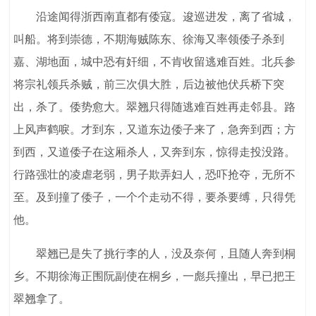
沿途闻得浙西南直都有倭寇。逡巡进发，离了省城，
叫船。将到崇德，不期海贼陈东、徐海又率领倭子杀到
嘉、湖地面，城中恐有奸细，不肯收留逃难百姓。北兵参
将宗礼领兵杀贼，前三次俱大胜，后边被他伏兵桥下突
出，杀了。倭势愈大。翠翘只得随逃难百姓再走邻县。路
上风声鹤唳。才到东，又道东边倭子来了，急奔到西；方
到西，又道倭子在这厢杀人，又奔到东，惊得走投没路。
行路强壮的凌虐老弱，男子欺弄妇人，恐吓抢夺，无所不
至。及到撞了倭子，一个个走动不得，要杀要缚，只得凭
他。
翠翘已是失了挑行李的人，没及奈何，且随人奔到桐
乡。不期徐海正围阮副使在桐乡，一彪兵撞出，早已把王
翠翘拿了。