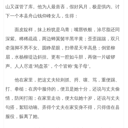
山又谋管了库。他为人最啬吝，假好风月，极是惧内。讨
下一个本县舟山钱仰峰女儿，生得：
面皮靛样，抹上粉犹是乌青；嘴唇铁般，涂尽脂还同
深紫。稀稀疏疏，两边蝉翼鬓半黑半黄；歪歪踹踹，双只
牵蒲脚不男不女。圆睁星眼，扫帚星天半高悬；倒竖柳
眉，水杨柳堤边斜挂。更有一腔如斗胆，再饶一片破锣
声。人人尽道‘鸠盘茶’，个个皆称‘鬼子母’。
他在家里，把这丈夫轻则抓、捋、嚷、骂，重便踢、
打、拳槌；在房中服侍的，便丑是她十分，还说与丈夫偷
情，防闲打闹；在家里走动，便大似她十岁，还说与丈夫
勾搭，絮聒动喃。弄得个丈夫在家安身不得，只得借在县
服役，躲离了她。