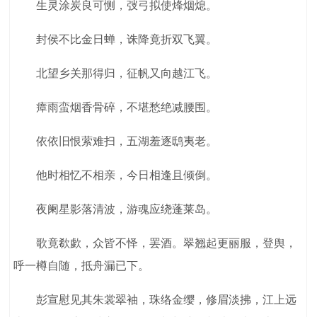
生灵涂炭良可恻，弢弓拟使烽烟熄。
封侯不比金日蝉，诛降竟折双飞翼。
北望乡关那得归，征帆又向越江飞。
瘴雨蛮烟香骨碎，不堪愁绝减腰围。
依依旧恨萦难扫，五湖羞逐鸱夷老。
他时相忆不相亲，今日相逢且倾倒。
夜阑星影落清波，游魂应绕蓬莱岛。
歌竟欷歔，众皆不怿，罢酒。翠翘起更丽服，登舆，
呼一樽自随，抵舟漏已下。
彭宣慰见其朱裳翠袖，珠络金缨，修眉淡拂，江上远