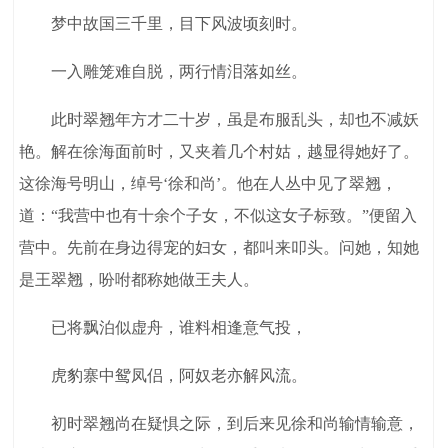
梦中故国三千里，目下风波顷刻时。
一入雕笼难自脱，两行情泪落如丝。
此时翠翘年方才二十岁，虽是布服乱头，却也不减妖
艳。解在徐海面前时，又夹着几个村姑，越显得她好了。
这徐海号明山，绰号‘徐和尚’。他在人丛中见了翠翘，
道：“我营中也有十余个子女，不似这女子标致。”便留入
营中。先前在身边得宠的妇女，都叫来叩头。问她，知她
是王翠翘，吩咐都称她做王夫人。
已将飘泊似虚舟，谁料相逢意气投，
虎豹寨中鸳凤侣，阿奴老亦解风流。
初时翠翘尚在疑惧之际，到后来见徐和尚输情输意，