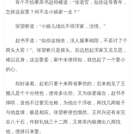
有个不怕事库书赵仰楼道：“张老官，似你这等青年，
怎挨这寂寞？何不去小娘家一走？”
张望桥道：“小娘儿须比不得浑家，没情。”
赵书手道：“似你这独坐，没人服事相陪，不若讨了个
两头大罢！”。张望桥只是摇头。后边想起浑家又丑又恶，
难以近身，这边娶妾，家中未便得知，就也起了一个娶小
的心。
却好凑着。起初只要十来两省事些的；后来相见了王
翘儿是个十分绝色，便肯多出些。又为徐婆撮合，赵书手
撺哄，道他不过要完仓粮，为他出个浮收，再找几两银子
与他盘缠，极是相应。张望桥便也慨然。王邦兴还有未完
谷八十石，作财礼钱三十二两，又将库内银挪出八两找
他，便择日来娶。