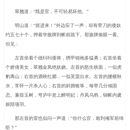
翠翘道：“既是官，不可轻易坏他。”
明山道：“抓进来！”外边应了一声，却有带刀的倭奴
约五七十个，押着华旗牌到帐前跪下。那旗牌偷眼一看。
但见：
左首坐着个雄纠纠倭将，绣甲锦袍多猛勇；右首坐着
个娇倩美女，翠翘金凤绝妖娆。左首的怒生铁面，一似虎
豹离山；右首的酒映红腮，一似芙蕖出水。左首的腰横秋
水，常怀一片杀人心；右首的斜拥银筝，每带几分倾国
态。蒹葭玉树，穹庐中老上醉明妃；丹凤乌鸦，锦帐内虞
姬陪项羽。
那左首的雷也似问一声道：“你什么官，敢到俺军前缉
听？”