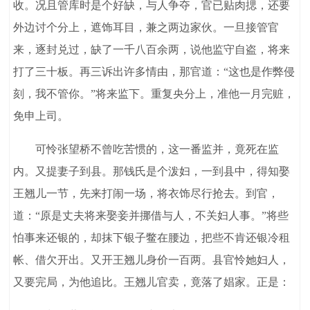
收。况且管库时是个好缺，与人争夺，官已贴肉揌，还要
外边讨个分上，遮饰耳目，兼之两边家伙。一旦接管官
来，逐封兑过，缺了一千八百余两，说他监守自盗，将来
打了三十板。再三诉出许多情由，那官道：“这也是作弊侵
刻，我不管你。”将来监下。重复央分上，准他一月完赃，
免申上司。
可怜张望桥不曾吃苦惯的，这一番监并，竟死在监
内。又提妻子到县。那钱氏是个泼妇，一到县中，得知娶
王翘儿一节，先来打闹一场，将衣饰尽行抢去。到官，
道：“原是丈夫将来娶妾并挪借与人，不关妇人事。”将些
怕事来还银的，却抹下银子鳖在腰边，把些不肯还银冷租
帐、借欠开出。又开王翘儿身价一百两。县官怜她妇人，
又要完局，为他追比。王翘儿官卖，竟落了娼家。正是：