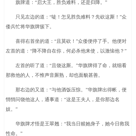
旗牌道：“启大王，胜负难料，还是归降。”
只见左边的道：“唗！怎见胜负难料？先砍这厮！”众
倭兵忙将华旗牌簇下。
喜得右首坐的道：“且莫砍！”众倭便停了手。他便对
左首的道：“降不降自在你，何必杀他来使，以激恼他？”
左首的听了道：“且饶这厮。”华旗牌得了命，就细看
那救他的人，不惟声音厮熟，却也面貌甚善。
那右边的又道：“与他酒饭压惊。”华旗牌出得帐，便
悄悄问饶他这人，通事道：“这是王夫人，是你那边名
妓。”
华旗牌才悟是王翠翘：“我当日赎她身子，她今日救我
性命。”