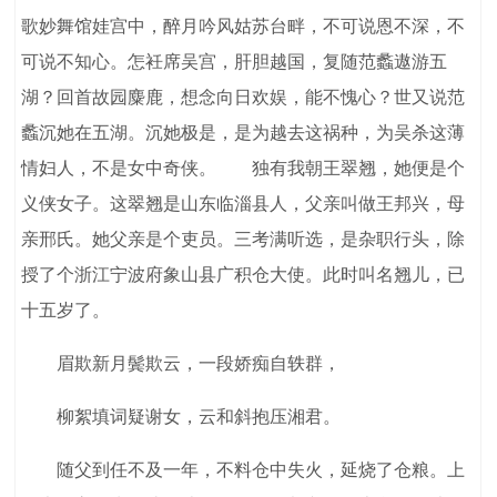
歌妙舞馆娃宫中，醉月吟风姑苏台畔，不可说恩不深，不
可说不知心。怎衽席吴宫，肝胆越国，复随范蠡遨游五
湖？回首故园麋鹿，想念向日欢娱，能不愧心？世又说范
蠡沉她在五湖。沉她极是，是为越去这祸种，为吴杀这薄
情妇人，不是女中奇侠。 独有我朝王翠翘，她便是个
义侠女子。这翠翘是山东临淄县人，父亲叫做王邦兴，母
亲邢氏。她父亲是个吏员。三考满听选，是杂职行头，除
授了个浙江宁波府象山县广积仓大使。此时叫名翘儿，已
十五岁了。
眉欺新月鬓欺云，一段娇痴自轶群，
柳絮填词疑谢女，云和斜抱压湘君。
随父到任不及一年，不料仓中失火，延烧了仓粮。上