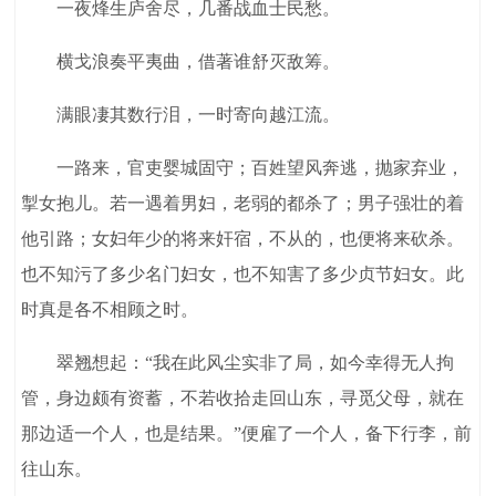
一夜烽生庐舍尽，几番战血士民愁。
横戈浪奏平夷曲，借著谁舒灭敌筹。
满眼凄其数行泪，一时寄向越江流。
一路来，官吏婴城固守；百姓望风奔逃，抛家弃业，
掣女抱儿。若一遇着男妇，老弱的都杀了；男子强壮的着
他引路；女妇年少的将来奸宿，不从的，也便将来砍杀。
也不知污了多少名门妇女，也不知害了多少贞节妇女。此
时真是各不相顾之时。
翠翘想起：“我在此风尘实非了局，如今幸得无人拘
管，身边颇有资蓄，不若收拾走回山东，寻觅父母，就在
那边适一个人，也是结果。”便雇了一个人，备下行李，前
往山东。