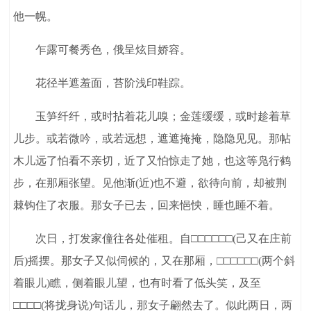
他一幌。
乍露可餐秀色，俄呈炫目娇容。
花径半遮羞面，苔阶浅印鞋踪。
玉笋纤纤，或时拈着花儿嗅；金莲缓缓，或时趁着草
儿步。或若微吟，或若远想，遮遮掩掩，隐隐见见。那帖
木儿远了怕看不亲切，近了又怕惊走了她，也这等凫行鹤
步，在那厢张望。见他渐(近)也不避，欲待向前，却被荆
棘钩住了衣服。那女子已去，回来悒怏，睡也睡不着。
次日，打发家僮往各处催租。自□□□□□□(己又在庄前
后)摇摆。那女子又似伺候的，又在那厢，□□□□□□(两个斜
着眼儿)瞧，侧着眼儿望，也有时看了低头笑，及至
□□□□(将拢身说)句话儿，那女子翩然去了。似此两日，两