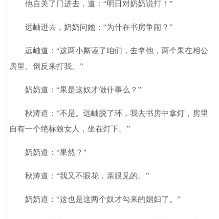
他自关了门进去，道：“明日对奶奶说打！”
远岫进去，奶奶问她：“为什在书房争闹？”
远岫道：“这两小厮诬了咱们，去拿他，两个果在相公
房里。倒反来打我。”
奶奶道：“果是这奴才做什事么？”
秋涛道：“不是。远岫脱了环，我去书房中拿灯，房里
自有一个绝标致女人，坐在灯下。”
奶奶道：“果然？”
秋涛道：“我又不眼花，亲眼见的。”
奶奶道：“这也是这两个奴才勾来的娼妇了。”