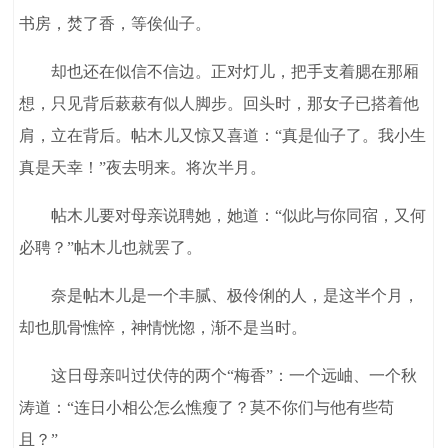
书房，焚了香，等俟仙子。
却也还在似信不信边。正对灯儿，把手支着腮在那厢
想，只见背后蔌蔌有似人脚步。回头时，那女子已搭着他
肩，立在背后。帖木儿又惊又喜道：“真是仙子了。我小生
真是天幸！”夜去明来。将次半月。
帖木儿要对母亲说聘她，她道：“似此与你同宿，又何
必聘？”帖木儿也就罢了。
奈是帖木儿是一个丰腻、极伶俐的人，是这半个月，
却也肌骨憔悴，神情恍惚，渐不是当时。
这日母亲叫过伏侍的两个“梅香”：一个远岫、一个秋
涛道：“连日小相公怎么憔瘦了？莫不你们与他有些苟
且？”