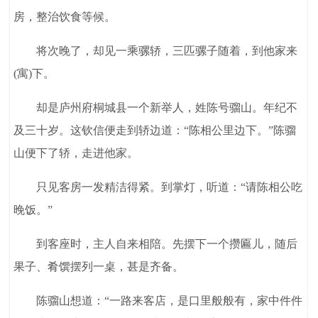
房，整治饮食等候。
将次晚了，却见一乘骡轿，三匹骡子随着，到他家来
(寓)下。
却是庐州府桐城县一个新举人，姓陈号骝山。年纪不
及三十岁。这钦信便走到轿边道：“陈相公里边下。”陈骝
山便下了轿，走进他家。
只见客房一发精洁得紧。到掌灯，听道：“请陈相公吃
晚饭。”
到客座时，主人自来相陪。先摆下一个攒匾儿，随后
果子、肴馔摆列一桌，甚是齐备。
陈骝山想道：“一路来客店，是口里般般有，家中件件