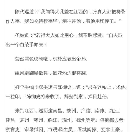
陈代巡道：“我闻得大凡差在江西的，张真人都把符录
作人事。我如今待行事毕，亲往拜他，着他用印便了。”
圣姑道：“若得大人如此用心，我不胜感激。”自去取
出一个白绫手帕来：
莹然雪色映朝暾，机杼应教出帝孙。
组凤翩翩疑欲舞，缀花灼灼似将翻。
好个手帕！双手递与陈御史，道：“只在这帕上，求他
一粒印。”陈御史将来收了。辞别到家，择日赴任。
来到江西，巡历这南昌、饶州、广信、南康、九江、
建昌、袁州、赣州、临江、瑞州、抚州等府。每府都去考
察官吏、审录狱囚、□(观)风生员、看城阅操、捉拿土豪、