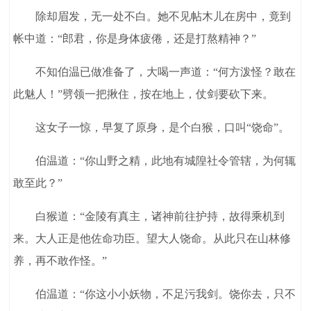
除却眉发，无一处不白。她不见帖木儿在房中，竟到
帐中道：“郎君，你是身体疲倦，还是打熬精神？”
不知伯温已做准备了，大喝一声道：“何方泼怪？敢在
此魅人！”劈领一把揪住，按在地上，仗剑要砍下来。
这女子一惊，早复了原身，是个白猴，口叫“饶命”。
伯温道：“你山野之精，此地有城隍社令管辖，为何辄
敢至此？”
白猴道：“金陵有真主，诸神前往护持，故得乘机到
来。大人正是他佐命功臣。望大人饶命。从此只在山林修
养，再不敢作怪。”
伯温道：“你这小小妖物，不足污我剑。饶你去，只不