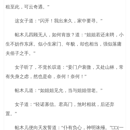
租至此，可云奇遇。”
这女子道：“闪开！我出来久，家中要寻。”
帖木儿四顾无人，如何肯放？道：“姐姐若还未聘，小
生不妨作东床。似小生家门、年貌，却也相当，强似落庸
夫俗子之手。”
女子听了，不觉长叹道：“妾门户衰微，又处山林，常
有失身之虑，然也是命，奈何！奈何！”
帖木儿道：“如姐姐见允，当与姐姐偕老。”
女子道：“轻诺寡信。君高门，煞时相就，后还弃
置。”
帖木儿便向天发誓道：“仆有负心，神明诛殛。”□□(一