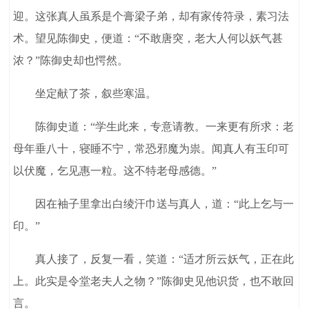
迎。这张真人虽系是个膏梁子弟，却有家传符录，素习法
术。望见陈御史，便道：“不敢唐突，老大人何以妖气甚
浓？”陈御史却也愕然。
坐定献了茶，叙些寒温。
陈御史道：“学生此来，专意请教。一来更有所求：老
母年垂八十，寝睡不宁，常恐邪魔为祟。闻真人有玉印可
以伏魔，乞见惠一粒。这不特老母感德。”
因在袖子里拿出白绫汗巾送与真人，道：“此上乞与一
印。”
真人接了，反复一看，笑道：“适才所云妖气，正在此
上。此实是令堂老夫人之物？”陈御史见他识货，也不敢回
言。