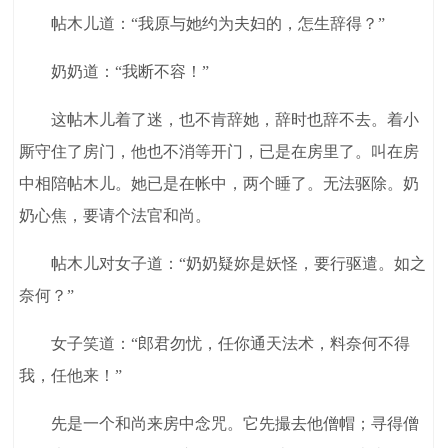
帖木儿道：“我原与她约为夫妇的，怎生辞得？”
奶奶道：“我断不容！”
这帖木儿着了迷，也不肯辞她，辞时也辞不去。着小
厮守住了房门，他也不消等开门，已是在房里了。叫在房
中相陪帖木儿。她已是在帐中，两个睡了。无法驱除。奶
奶心焦，要请个法官和尚。
帖木儿对女子道：“奶奶疑妳是妖怪，要行驱遣。如之
奈何？”
女子笑道：“郎君勿忧，任你通天法术，料奈何不得
我，任他来！”
先是一个和尚来房中念咒。它先撮去他僧帽；寻得僧