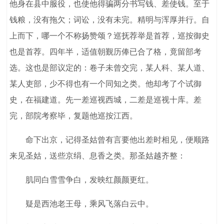
他身在县中服役，也使他得骗两分书写钱、差使钱。至于
钱粮，没有拖欠；词讼，没有未完。精明与浑厚并行。自
上而下，哪一个不称扬赞颂？巡抚荐举是首荐，巡按御史
也是首荐。四年半，适值朝觐历俸已合了格，竟留部考
选。这也是部议定的：卷子未曾交完，某人科、某人道、
某人吏部，少不得也有一个同知之类。他却考了个试御
史，在福建道。先一差巡视西城，二差是巡视十库。差
完，部院考察毕，复题他巡按江西。
命下出京，记得圣姑曾有言要他出差时相见，便顺路
来见圣姑，送些京绢、息香之类。那圣姑越齐整：
肌同白雪雪争白，发映红颜颜更红。
疑是西池老王母，乘风飞落白云中。