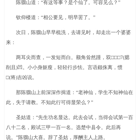
陈骝山道：“有这等事？是个仙了。可容见么？”
钦仰楼道：“相公要见，明早罢了。”
次日，陈骝山早早梳洗，去请见时，却走出一个婆婆
来：
两耳尖而查，一发短而白。额角耸然踵，双□□□7(腮
削且)凹。小小身躯瘦，轻轻行步怯。言语颇侏离，惯
□(将)吉凶说。
那陈骝山上前深深作揖道：“老神仙，学生不知神仙在
此，失于请教。不知此行可得显荣么？”
圣姑道：“先生功名显达。此去会试，当得会试第一百
八十二名，殿试三甲一百一名。选楚中县令。此后再
说。”陈骝山大喜。辞了圣姑，厚酬主人上路。