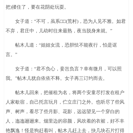
把)搂住了，要在花阴处玩耍。
女子道：“不可，虽系□□(荒村)，恐为人见不雅。如君
不弃，君庄中，儿幼时往来最熟，夜当脱身来就。”
帖木儿道：“姐姐女流，恐胆怯不能夜行，怕是诓
言。”
女子道：“君不负心，妾岂负言？幸有微月，可以照
我。”帖木儿犹自依依不释。女子再三订约而去。
帖木儿回来，把催租为名，将两个安童尽打发在租户
人家歇宿，自己托言玩月，伫立庄门之外。也听尽了些风
声、树声，看尽了些月影、花影，远远望见一个穿白的
人，迤迤逦逦来。烟里边的容颜，风吹着的衣裾，好不丰
艳飘逸！怪是狗赶着叫，帖木儿赶上去，抉几块石片打得