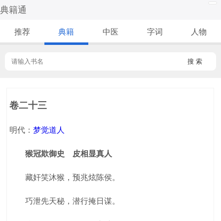
典籍通
推荐
典籍
中医
字词
人物
搜 索
卷二十三
明代：
梦觉道人
猴冠欺御史 皮相显真人
藏奸笑沐猴，预兆炫陈侯。
巧泄先天秘，潜行掩日谋。