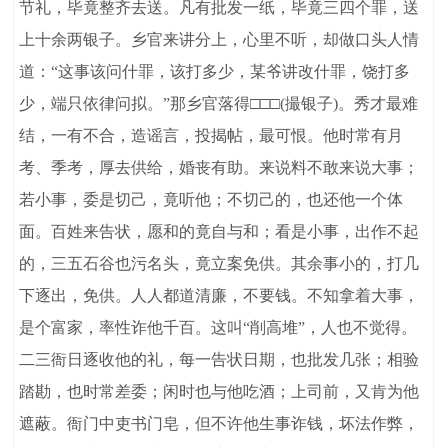
节礼，毕竟整齐去送。凡有批发一纸，毕竟三四个罪，送
上十余两银子。乡官来讲分上，心里不听，却做口头人情
道：“这事该问什罪，该打多少，某爷讲改什罪，饶打多
少，端只依律问拟。”那乡官落得□□□(撮银子)。秀才最难
结，一有不合，造谣言，投揭帖，最可恨。他时常有月
考、季考，厚去供给，婚丧有助。来说料不敢来说大事；
若小事，委是切己，竟听他；不切己的，也还他一个体
面。百姓来告状，愿和的竟自与和；看是小事，出作不起
的，三五石谷也污名头，竟立案免供。其余事小的，打几
下逐出，免供。人人都道清廉，不要钱。不知拿着大事，
是个富家，率性诈他千百。这叫“削高堆”，人也不觉得。
二三衙日逐收他的礼，每一告状日期，也批发几张；相验
踏勘，也时常差委；闲时也与他吃酒；上司前，又肯为他
遮蔽。衙门中吏书门皂，但不许他生事诈钱，坏法作弊，