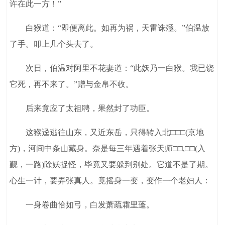
许在此一方！”
白猴道：“即便离此。如再为祸，天雷诛殛。”伯温放
了手。叩上几个头去了。
次日，伯温对阿里不花妻道：“此妖乃一白猴。我已饶
它死，再不来了。”赠与金帛不收。
后来竟应了太祖聘，果然封了功臣。
这猴迳逃往山东，又近东岳，只得转入北□□□(京地
方)，河间中条山藏身。奈是每三年遇着张天师□□,□□(入
觐，一路)除妖捉怪，毕竟又要躲到别处。它道不是了期。
心生一计，要弄张真人。竟摇身一变，变作一个老妇人：
一身卷曲恰如弓，白发萧疏霜里蓬。