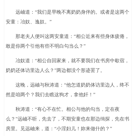
远岫道：“我们是早晚不离奶奶身伴的。或者是这两个
安童：冶奴、逸奴。”
那老夫人便叫这两安童道：“相公近来有些身体疲倦，
敢是你两个引他有些不明白勾当么？”
冶奴道：“相公自回家来，就不要我们在书房中歇宿，
奶奶还体访里边人么？”两边都没个形迹罢了。
这晚，远岫与秋涛道：“他怎道奶奶体访里边人，终不
然是咱两个？我们去瞧这狗才，拿他奸！”
秋涛道：“有心不在忙。相公与他的勾当，定在夜
么？”远岫不听，先去了，不期安童也在那边缉探，先在书
房里。见远岫来，道：“小淫妇儿！妳来做什的？”