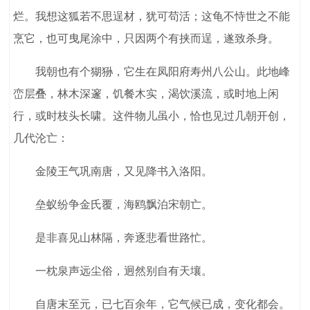
烂。我想这狐若不思逞材，犹可苟活；这龟不恃世之不能
烹它，也可曳尾涂中，只因两个有挟而逞，遂致杀身。
我朝也有个猢狲，它生在凤阳府寿州八公山。此地峰
峦层叠，林木深邃，饥餐木实，渴饮溪流，或时地上闲
行，或时枝头长啸。这件物儿虽小，恰也见过几朝开创，
几代沦亡：
金陵王气巩南唐，又见降书入洛阳。
垒蚁纷争金氏覆，海鸥飘泊宋朝亡。
是非喜见山林隔，奔逐悲看世路忙。
一枕泉声远尘俗，迥然别自有天壤。
自唐末至元，已七百余年，它气候已成，变化都会。