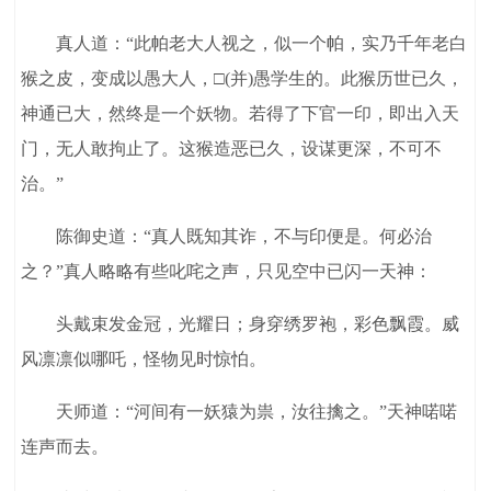
真人道：“此帕老大人视之，似一个帕，实乃千年老白
猴之皮，变成以愚大人，□(并)愚学生的。此猴历世已久，
神通已大，然终是一个妖物。若得了下官一印，即出入天
门，无人敢拘止了。这猴造恶已久，设谋更深，不可不
治。”
陈御史道：“真人既知其诈，不与印便是。何必治
之？”真人略略有些叱咤之声，只见空中已闪一天神：
头戴束发金冠，光耀日；身穿绣罗袍，彩色飘霞。威
风凛凛似哪吒，怪物见时惊怕。
天师道：“河间有一妖猿为祟，汝往擒之。”天神喏喏
连声而去。