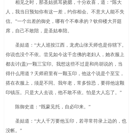
相见之时，那圣姑抓耳挠腮，十分欢喜，道：“陈大
人，我当日预知你有这一差，约你相会。不意大人能不失
信。”一个出差的御史，哪有个不奉承的？钦仰楼大开筵
席，自己不敢陪，是圣姑奉陪。
圣姑道：“大人巡按江西，龙虎山张天师也是你辖下。
你说也没个不依。尝见如今这千念佛的老妇人，她衣服上
都去讨(盖)一颗三宝印。我想这些不过是和尚胡说的，当
得什么用道？天师府里有一颗玉印，他这个说是个至宝，
搭在衣服上，须是不同。我年老，常多惊恐，要得他这颗
印镇压。只是大人去说，他不敢不依。怕是大人忘了。”
陈御史道：“既蒙见托，自必印来。”
圣姑道：“大人千万要他玉印，若寻常符录上边的，也
没帐。”