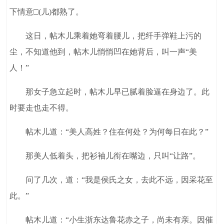
下情意□(儿)都熟了。
这日，帖木儿乘着她弯着腰儿，把纤手弹鞋上污的
尘，不知道他到，帖木儿悄悄凹在她背后，叫一声“美
人！”
那女子急立起时，帖木儿早已腻着脸逼在身边了。此
时要走也走不得。
帖木儿道：“美人高姓？住在何处？为何每日在此？”
那美人低着头，把衫袖儿衔在嘴边，只叫“让路”。
问了几次，道：“我是侯氏之女，去此不远，因采花至
此。”
帖木儿道：“小生浙东达鲁花赤之子，尚未有亲。因催