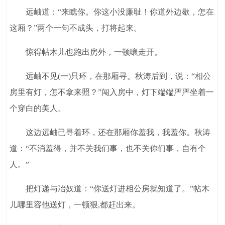
远岫道：“来瞧你。你这小没廉耻！你道外边歇，怎在
这厢？”两个一句不成头，打将起来。
惊得帖木儿也跑出房外，一顿嚷走开。
远岫不见(一)只环，在那厢寻。秋涛后到，说：“相公
房里有灯，怎不拿来照？”闯入房中，灯下端端严严坐着一
个穿白的美人。
这边远岫已寻着环，还在那厢你羞我，我羞你。秋涛
道：“不消羞得，并不关我们事，也不关你们事，自有个
人。”
把灯递与冶奴道：“你送灯进相公房就知道了。”帖木
儿哪里容他送灯，一顿狠,都赶出来。