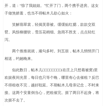
开，道：“惊了我姐姐。”忙开了门，两个携手进房。这女
子做煞娇羞，也当不得帖木儿欲心如火：
笑解翡翠裳，轻揭芙蓉被。缓缓贴红腮，款款交双
臂。风惊柳腰软，雪压花稍细。急雨不胜支，点点轻红
泻。
两个推推就就，顽勾多时。到五鼓，帖木儿悄悄开门
相送，约她晚来。
似此数日，帖木儿□□□□□□□□(在庄上只想着被窝)里
欢娱夜间光景，每日也只等个晚，哪里有心去催租？反巴
不得租收不完，越好耽延。不期帖木儿母亲记念，不时来
接。这两个安童倒当心，把租催完。捱了两日不起身，将
次捱不去了。