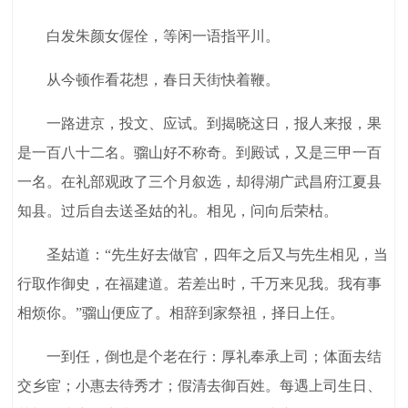
白发朱颜女偓佺，等闲一语指平川。
从今顿作看花想，春日天街快着鞭。
一路进京，投文、应试。到揭晓这日，报人来报，果
是一百八十二名。骝山好不称奇。到殿试，又是三甲一百
一名。在礼部观政了三个月叙选，却得湖广武昌府江夏县
知县。过后自去送圣姑的礼。相见，问向后荣枯。
圣姑道：“先生好去做官，四年之后又与先生相见，当
行取作御史，在福建道。若差出时，千万来见我。我有事
相烦你。”骝山便应了。相辞到家祭祖，择日上任。
一到任，倒也是个老在行：厚礼奉承上司；体面去结
交乡宦；小惠去待秀才；假清去御百姓。每遇上司生日、