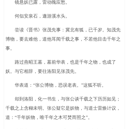
镜悬妖已露，雷动魄应愁。
何似安泉石，遨游溪水头。
尝读《晋书》张茂先事：冀北有狐，已千岁。知茂先
博物，要去难他，道他耳闻千载之事，不若他目击千年之
事。
路过燕昭王墓，墓前华表，也是千年之物，也成了
妖。与它相辞，要往洛阳见张茂先。
华表道：“张公博物，恐误老表。”这狐不听。
却到洛阳，化一书生，与张公谈千载之下历历如见；
千载之上含糊未明。张公疑它是妖物，与道士雷焕计议，
道：“千年妖物，唯千年之木可焚而照之”。