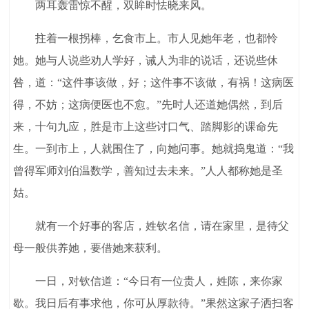
两耳轰雷惊不醒，双眸时怯晓来风。
拄着一根拐棒，乞食市上。市人见她年老，也都怜
她。她与人说些劝人学好，诫人为非的说话，还说些休
咎，道：“这件事该做，好；这件事不该做，有祸！这病医
得，不妨；这病便医也不愈。”先时人还道她偶然，到后
来，十句九应，胜是市上这些讨口气、踏脚影的课命先
生。一到市上，人就围住了，向她问事。她就捣鬼道：“我
曾得军师刘伯温数学，善知过去未来。”人人都称她是圣
姑。
就有一个好事的客店，姓钦名信，请在家里，是待父
母一般供养她，要借她来获利。
一日，对钦信道：“今日有一位贵人，姓陈，来你家
歇。我日后有事求他，你可从厚款待。”果然这家子洒扫客