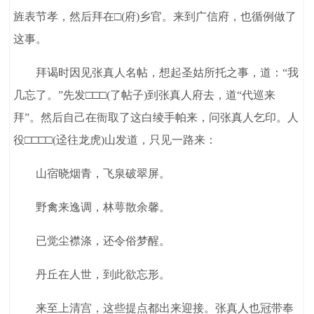
旌表节孝，然后拜在□(府)乡官。来到广信府，也循例做了
这事。
拜谒时因见张真人名帖，想起圣姑所托之事，道：“我
几忘了。”先发□□□(了帖子)到张真人府去，道“代巡来
拜”。然后自己在衙取了这白绫手帕来，问张真人乞印。人
役□□□□(迳往龙虎)山发道，只见一路来：
山宿晓烟青，飞泉破翠屏。
野禽来逸调，林萼散余馨。
已觉尘襟涤，还令俗梦醒。
丹丘在人世，到此欲忘形。
来至上清宫，这些提点都出来迎接。张真人也冠带奉