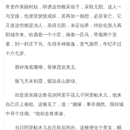
常变作美丽村姑，哄诱这些樵采俗子，采取元阳。这人一
与交接，也便至恹恹成疾，若再加一痴想，必至丧亡。它
又道这些都是浊人，虽得元阳，未证仙界，待欲化形入凤
阳城市来。恰遇着一个小官，骑着一匹马，带着两个安
童，到一村庄下马。生得丰神俊逸，意气激昂，年纪不过
十六七岁。
唇碎海底珊瑚，骨琢昆岩美玉。
脸飞天末初霞，鬓染巫山新绿。
却是浙东路达鲁花赤阿里不花儿子阿里帖木儿，他来
自己庄上催租。这猴见了，道：“姻缘，事非偶然。我待城
中寻个佳偶。”他却走将来凑。
当日阿里帖木儿在庄前后闲步。这猴便化个美女，幌