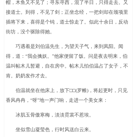
帽，木鱼又不见了；寻东寻西，混了半日，只得走去。又
接道士。到得，不见了剑；正坐念经，一把剑却在颈项里
插将下来，喜得是个钝，道士惊走了。似此十余日，反动
街坊，没个驱除得她。
巧遇着是刘伯温先生，为望天子气，来到凤阳。闻
得，道：“我会擒妖。”他家便留了饭。问是夜去明来，伯
温叫帖木儿暂避，自在房中。帖木儿怕伯温占了女子，不
肯。奶奶发作才去。
伯温就坐在他床上，放下□□(罗帷)，将起更时，只见
香风冉冉，“呀”地一声门响，走进一个美女来：
冰肌玉骨傲寒梅，淡淡霓裳不惹埃。
坐似雪山凝莹色，行时风送白云来。