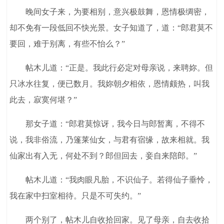
晚间女子来，为要相别，意兴极鼓舞，恩情极绸密，
却不免有一段低回不快光景。女子知道了，道：“郎君莫不
要回，难于别离，有些不怡么？”
帖木儿道：“正是。我此行必定对母亲说，来聘妳。但
只冰水往复，便已数月。我妳朝夕相依，恩情颇热，叫我
此去，寂寞何堪？”
那女子道：“郎君莫惊讶，我今日与郎暂离，不得不
说，我非俗流，乃篷莱仙女，与君有宿缘，故来相就。我
仙家出有入无，何处不到？郎但回去，妾自来陪郎。”
帖木儿道：“我肉眼凡胎，不识仙子。若得仙子垂怜，
我在家中扫室相待。只是不可失约。”
两个别了，帖木儿自收拾回家。见了母亲，自去收拾