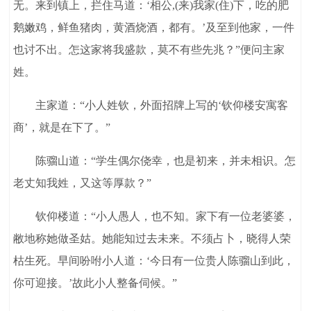
无。来到镇上，拦住马道：‘相公,(来)我家(住)下，吃的肥
鹅嫩鸡，鲜鱼猪肉，黄酒烧酒，都有。’及至到他家，一件
也讨不出。怎这家将我盛款，莫不有些先兆？”便问主家
姓。
主家道：“小人姓钦，外面招牌上写的‘钦仰楼安寓客
商’，就是在下了。”
陈骝山道：“学生偶尔侥幸，也是初来，并未相识。怎
老丈知我姓，又这等厚款？”
钦仰楼道：“小人愚人，也不知。家下有一位老婆婆，
敝地称她做圣姑。她能知过去未来。不须占卜，晓得人荣
枯生死。早间吩咐小人道：‘今日有一位贵人陈骝山到此，
你可迎接。’故此小人整备伺候。”