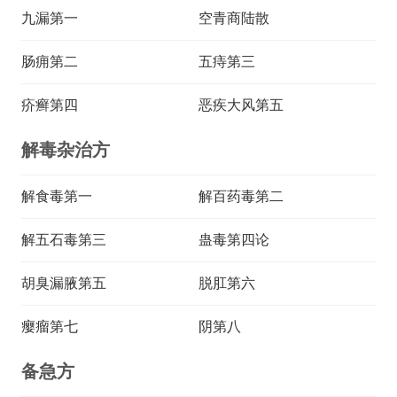
九漏第一
空青商陆散
肠痈第二
五痔第三
疥癣第四
恶疾大风第五
解毒杂治方
解食毒第一
解百药毒第二
解五石毒第三
蛊毒第四论
胡臭漏腋第五
脱肛第六
瘿瘤第七
阴第八
备急方