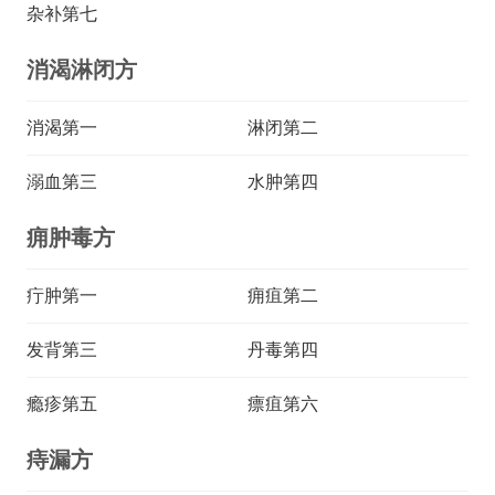
杂补第七
消渴淋闭方
消渴第一
淋闭第二
溺血第三
水肿第四
痈肿毒方
疔肿第一
痈疽第二
发背第三
丹毒第四
瘾疹第五
瘭疽第六
痔漏方