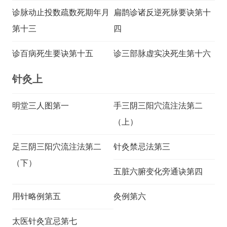
诊脉动止投数疏数死期年月
扁鹊诊诸反逆死脉要诀第十
第十三
四
诊百病死生要诀第十五
诊三部脉虚实决死生第十六
针灸上
明堂三人图第一
手三阴三阳穴流注法第二
（上）
足三阴三阳穴流注法第二
针灸禁忌法第三
（下）
五脏六腑变化旁通诀第四
用针略例第五
灸例第六
太医针灸宜忌第七