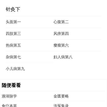
针灸下
头面第一
心腹第二
四肢第三
风痹第四
热病第五
瘿瘤第六
杂病第七
妇人病第八
小儿病第九
随便看看
濒湖脉学
金匮要略
食疗本草
洗冤集录