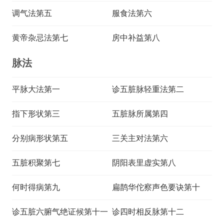
调气法第五
服食法第六
黄帝杂忌法第七
房中补益第八
脉法
平脉大法第一
诊五脏脉轻重法第二
指下形状第三
五脏脉所属第四
分别病形状第五
三关主对法第六
五脏积聚第七
阴阳表里虚实第八
何时得病第九
扁鹊华佗察声色要诀第十
诊五脏六腑气绝证候第十一
诊四时相反脉第十二