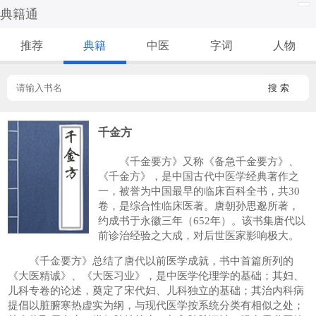
典籍通
推荐
典籍
中医
字词
人物
搜 索
千金方
《千金要方》又称《备急千金要方》、
《千金方》，是中国古代中医学经典著作之
一，被誉为中国最早的临床百科全书，共30
卷，是综合性临床医著。唐朝孙思邈所著，
约成书于永徽三年（652年）。该书集唐代以
前诊治经验之大成，对后世医家影响极大。
《千金要方》总结了唐代以前医学成就，书中首篇所列的
《大医精诚》、《大医习业》，是中医学伦理学的基础；其妇、
儿科专卷的论述，奠定了宋代妇、儿科独立的基础；其治内科病
提倡以脏腑寒热虚实为纲，与现代医学按系统分类有相似之处；