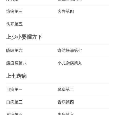
惊痫第三
客忤第四
伤寒第五
上少小婴孺方下
咳嗽第六
癖结胀满第七
痈疽瘰第八
小儿杂病第九
上七窍病
目病第一
鼻病第二
口病第三
舌病第四
唇病第五
齿病第六