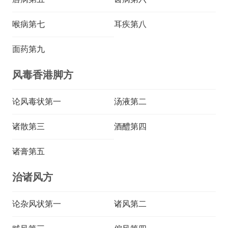
喉病第七
耳疾第八
面药第九
风毒香港脚方
论风毒状第一
汤液第二
诸散第三
酒醴第四
诸膏第五
治诸风方
论杂风状第一
诸风第二