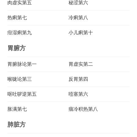
肉虚实第五
秘涩第六
热痢第七
冷痢第八
疳湿痢第九
小儿痢第十
胃腑方
胃腑脉论第一
胃虚实第二
喉咙论第三
反胃第四
呕吐哕逆第五
噎塞第六
胀满第七
痼冷积热第八
肺脏方