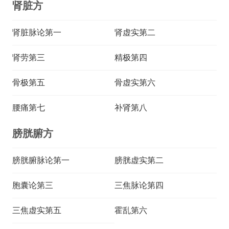
肾脏方
肾脏脉论第一
肾虚实第二
肾劳第三
精极第四
骨极第五
骨虚实第六
腰痛第七
补肾第八
膀胱腑方
膀胱腑脉论第一
膀胱虚实第二
胞囊论第三
三焦脉论第四
三焦虚实第五
霍乱第六