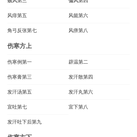
贼风第三
偏风第四
风痱第五
风懿第六
角弓反张第七
风痹第八
伤寒方上
伤寒例第一
辟温第二
伤寒膏第三
发汗散第四
发汗汤第五
发汗丸第六
宜吐第七
宜下第八
发汗吐下后第九