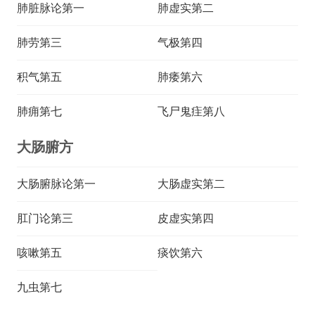
肺脏脉论第一
肺虚实第二
肺劳第三
气极第四
积气第五
肺痿第六
肺痈第七
飞尸鬼疰第八
大肠腑方
大肠腑脉论第一
大肠虚实第二
肛门论第三
皮虚实第四
咳嗽第五
痰饮第六
九虫第七