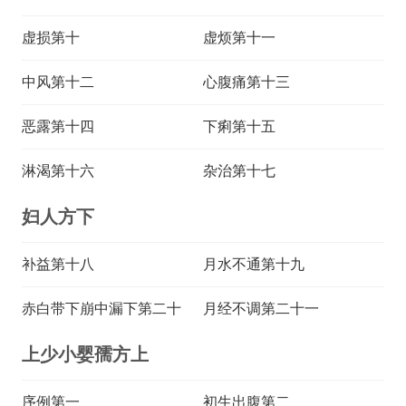
虚损第十
虚烦第十一
中风第十二
心腹痛第十三
恶露第十四
下痢第十五
淋渴第十六
杂治第十七
妇人方下
补益第十八
月水不通第十九
赤白带下崩中漏下第二十
月经不调第二十一
上少小婴孺方上
序例第一
初生出腹第二