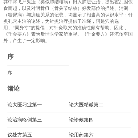
其中将飞尸鬼疰（类似肺结核病）归入肺脏证治，提出霍乱因饮
食而起，以及对附骨疽（骨关节结核）好发部位的描述、消渴
（糖尿病）与痈疽关系的记载，均显示了相当高的认识水平；针
灸孔穴主治的论述，为针灸治疗提供了准绳，阿是穴的选
用、“同身寸”的提倡，对针灸取穴的准确性颇有帮助。因此，
《千金要方》素为后世医学家所重视。《千金要方》还流传至国
外，产生了一定影响。
序
序
诸论
论大医习业第一
论大医精诚第二
论治病略例第三
论诊候第四
议处方第五
论用药第六