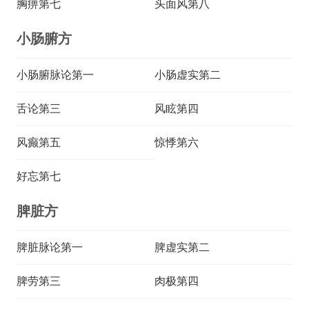
胸痹第七
头面风第八
小肠腑方
小肠腑脉论第一
小肠虚实第二
舌论第三
风眩第四
风癫第五
惊悸第六
好忘第七
脾脏方
脾脏脉论第一
脾虚实第二
脾劳第三
肉极第四