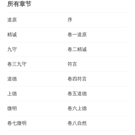
所有章节
道原
序
精诚
卷一道原
九守
卷二精诚
卷三九守
符言
道德
卷四符言
上德
卷五道德
微明
卷六上德
卷七微明
卷八自然