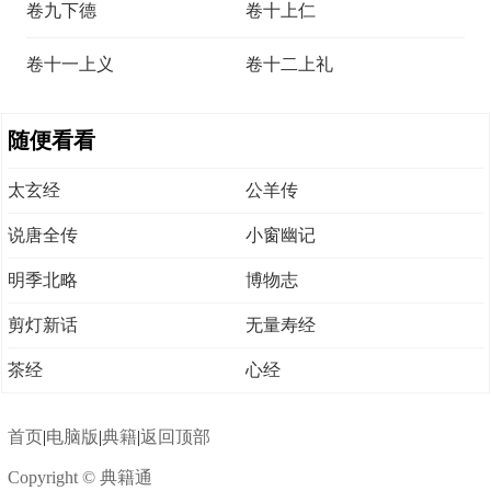
卷九下德
卷十上仁
卷十一上义
卷十二上礼
随便看看
太玄经
公羊传
说唐全传
小窗幽记
明季北略
博物志
剪灯新话
无量寿经
茶经
心经
首页
|
电脑版
|
典籍
|
返回顶部
Copyright © 典籍通