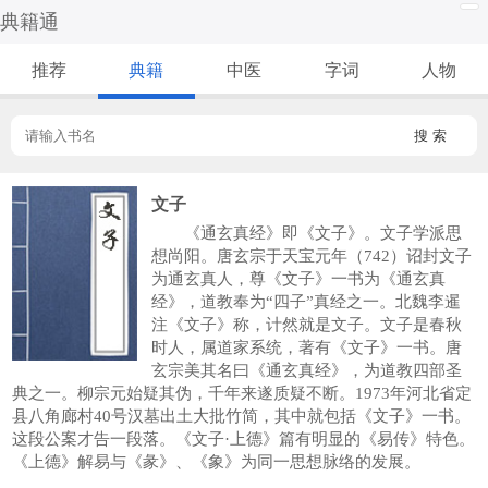
典籍通
推荐
典籍
中医
字词
人物
搜 索
文子
《通玄真经》即《文子》。文子学派思
想尚阳。唐玄宗于天宝元年（742）诏封文子
为通玄真人，尊《文子》一书为《通玄真
经》，道教奉为“四子”真经之一。北魏李暹
注《文子》称，计然就是文子。文子是春秋
时人，属道家系统，著有《文子》一书。唐
玄宗美其名曰《通玄真经》，为道教四部圣
典之一。柳宗元始疑其伪，千年来遂质疑不断。1973年河北省定
县八角廊村40号汉墓出土大批竹简，其中就包括《文子》一书。
这段公案才告一段落。《文子·上德》篇有明显的《易传》特色。
《上德》解易与《彖》、《象》为同一思想脉络的发展。