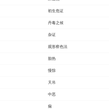
初生危证
丹毒之候
杂证
观形察色法
胎热
慢惊
天吊
中恶
痫