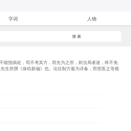
字词
人物
搜 索
手不能指病处，苟不考其方，而先为之所，则当局者迷，终不免
忌先生所撰《保幼新编》也。论症制方最为详备，而世医之等视