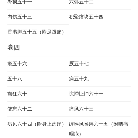
补损五十一
六郁五十二
内伤五十三
积聚痞块五十四
香港脚五十五（附足跟痛）
卷四
痿五十六
厥五十七
五十八
痫五十九
癫狂六十
惊悸怔忡六十一
健忘六十二
痛风六十三
疠风六十四（附身上虚痒）
缠喉风喉痹六十五（附咽痛
咽疮）