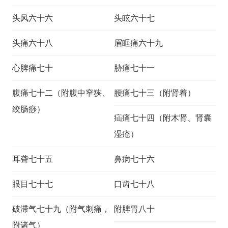
头风六十六
头眩六十七
头痛六十八
眉眶痛六十九
心脾痛七十
胁痛七十一
腹痛七十二（附腹中窄狭、
腰痛七十三（附肾着）
绞肠痧）
疝痛七十四（附木肾、肾囊
湿疮）
耳聋七十五
鼻病七十六
眼目七十七
口齿七十八
破滞气七十九（附气刺痛，
附脾胃八十
附诸气）