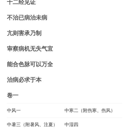
十二经见证
不治已病治未病
亢则害承乃制
审察病机无失气宜
能合色脉可以万全
治病必求于本
卷一
中风一
中寒二（附伤寒、伤风）
中暑三（附暑风、注夏）
中湿四