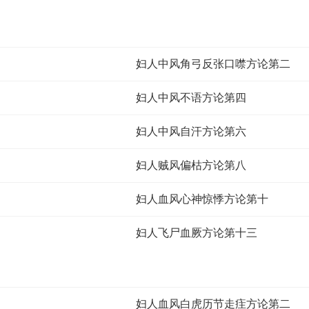
妇人中风角弓反张口噤方论第二
妇人中风不语方论第四
妇人中风自汗方论第六
妇人贼风偏枯方论第八
妇人血风心神惊悸方论第十
妇人飞尸血厥方论第十三
妇人血风白虎历节走疰方论第二