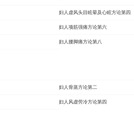
妇人虚风头目眩晕及心眩方论第四
妇人项筋强痛方论第六
妇人腰脚痛方论第八
妇人骨蒸方论第二
妇人风虚劳冷方论第四