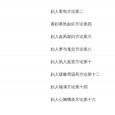
妇人客热方论第二
寡妇寒热如疟方论第四
妇人血风烦闷方论第六
妇人梦与鬼交方论第八
妇人热入血室方论第十
妇人咳嗽用温药方论第十二
妇人喘满方论第十四
妇人心胸嘈杂方论第十六