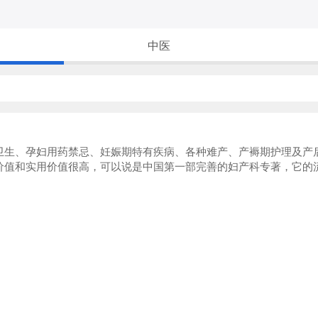
中医
卫生、孕妇用药禁忌、妊娠期特有疾病、各种难产、产褥期护理及产
价值和实用价值很高，可以说是中国第一部完善的妇产科专著，它的