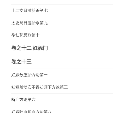
十二支日游胎杀第七
太史局日游胎杀第九
孕妇药忌歌第十一
卷之十二 妊娠门
卷之十三
妊娠数堕胎方论第一
妊娠胎动安不得却须下方论第三
断产方论第六
妊娠吐血衄血方论第八