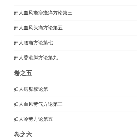
妇人血风瘾疹瘙痒方论第三
妇人血风头痛方论第五
妇人腰痛方论第七
妇人香港脚方论第九
卷之五
妇人痨瘵叙论第一
妇人血风劳气方论第三
妇人冷劳方论第五
卷之六