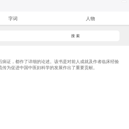
字词
人物
搜 索
后病证，都作了详细的论述。该书是对前人成就及作者临床经验
流传为促进中国中医妇科学的发展作出了重要贡献。