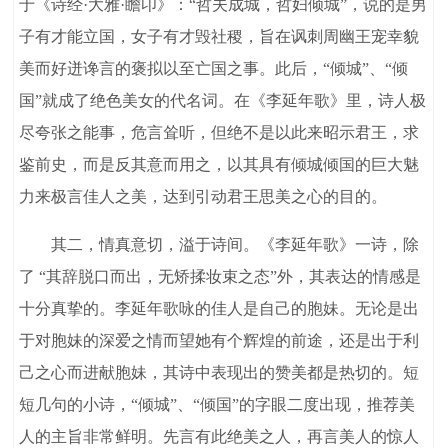
于《诗经·大雅·瞻卬》：“哲夫成城，哲妇倾城”，说的是男
子有才能立国，女子有才毁社稷，旨在讽刺周幽王宠幸貌
美而好迸谗言的褒拟以至亡国之事。此后，“倾城”、“倾
国”就成了绝色美女的代名词。在《李延年歌》里，诗人极
尽夸张之能事，危言耸听，但绝不是以此来昭示君王，求
鉴前史，而是反其意而用之，以其具有倾城倾国的巨大魅
力来极言佳人之美，达到引动君王思美之心的目的。
其二，情真意切，溢于诗间。《李延年歌》一诗，除
了 “其辞脱口而出，无矫揉妆束之态”外，其表达的情感是
十分真挚的。李延年歌咏的佳人是自己的胞妹。无论是出
于对胞妹的深爱之情而望她有个辉煌的前途，还是出于利
己之心而进献胞妹，其诗中表现出的赞美都是热切的。短
短几句的小诗，“倾城”、“倾国”的字眼二度出现，推荐美
人的主旨非常鲜明。先言有此绝美之人，再言美人的惊人