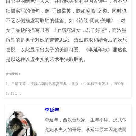
自心中的绝色佳人来。在歌咏美女的中国古诗中，有不少
细描实写的佳句，像“手如柔荑，肤如凝脂”之类。同时也
不乏以侧描虚写取胜的佳篇。如《诗经·周南·关雎》，对
女子品貌的描写只有一句“窈窕淑女，君子好逑”，而浓墨
渲染的是男子对她的苦苦思恋、热烈追求和结合后的欢乐
喜悦，以此显示出女子的美丽可爱。《李延年歌》显然也
是以这种以虚生实的艺术手法取胜的。
参考资料：
1、吕晴飞等 ．汉魏六朝诗歌鉴赏辞典 ．北京 ：中国和平出版社 ，1990年 ：
18-19页 ．
李延年
李延年，西汉音乐家，生年不详。汉武帝
宠妃李夫人的哥哥。李延年原本因犯法而