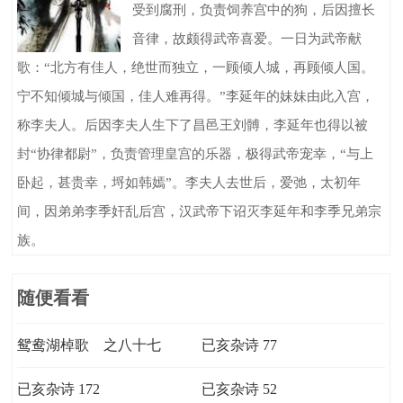
受到腐刑，负责饲养宫中的狗，后因擅长
音律，故颇得武帝喜爱。一日为武帝献
歌：“北方有佳人，绝世而独立，一顾倾人城，再顾倾人国。
宁不知倾城与倾国，佳人难再得。”李延年的妹妹由此入宫，
称李夫人。后因李夫人生下了昌邑王刘髆，李延年也得以被
封“协律都尉”，负责管理皇宫的乐器，极得武帝宠幸，“与上
卧起，甚贵幸，埒如韩嫣”。李夫人去世后，爱弛，太初年
间，因弟弟李季奸乱后宫，汉武帝下诏灭李延年和李季兄弟宗
族。
随便看看
鸳鸯湖棹歌 之八十七
已亥杂诗 77
已亥杂诗 172
已亥杂诗 52