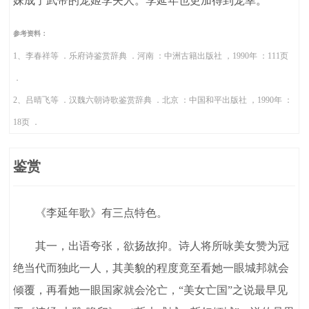
妹成了武帝的宠姬李夫人。李延年也更加得到宠幸。
参考资料：
1、李春祥等 ．乐府诗鉴赏辞典 ．河南 ：中洲古籍出版社 ，1990年 ：111页
．
2、吕晴飞等 ．汉魏六朝诗歌鉴赏辞典 ．北京 ：中国和平出版社 ，1990年 ：
18页 ．
鉴赏
《李延年歌》有三点特色。
其一，出语夸张，欲扬故抑。诗人将所咏美女赞为冠
绝当代而独此一人，其美貌的程度竟至看她一眼城邦就会
倾覆，再看她一眼国家就会沦亡，“美女亡国”之说最早见