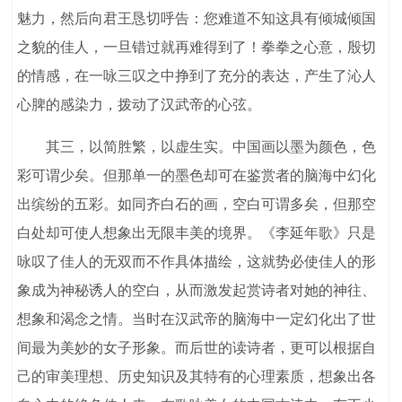
魅力，然后向君王恳切呼告：您难道不知这具有倾城倾国
之貌的佳人，一旦错过就再难得到了！拳拳之心意，殷切
的情感，在一咏三叹之中挣到了充分的表达，产生了沁人
心脾的感染力，拨动了汉武帝的心弦。
其三，以简胜繁，以虚生实。中国画以墨为颜色，色
彩可谓少矣。但那单一的墨色却可在鉴赏者的脑海中幻化
出缤纷的五彩。如同齐白石的画，空白可谓多矣，但那空
白处却可使人想象出无限丰美的境界。《李延年歌》只是
咏叹了佳人的无双而不作具体描绘，这就势必使佳人的形
象成为神秘诱人的空白，从而激发起赏诗者对她的神往、
想象和渴念之情。当时在汉武帝的脑海中一定幻化出了世
间最为美妙的女子形象。而后世的读诗者，更可以根据自
己的审美理想、历史知识及其特有的心理素质，想象出各