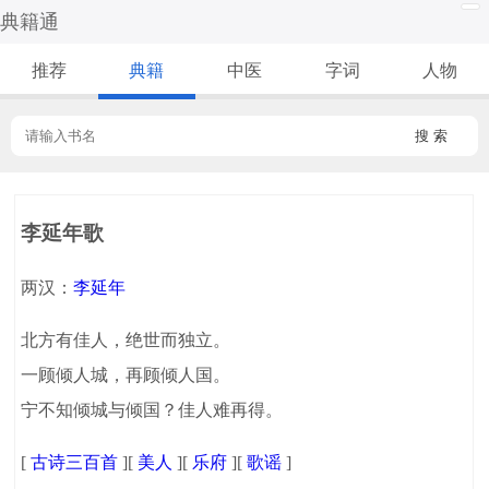
典籍通
推荐
典籍
中医
字词
人物
搜 索
李延年歌
两汉：
李延年
北方有佳人，绝世而独立。
一顾倾人城，再顾倾人国。
宁不知倾城与倾国？佳人难再得。
[
古诗三百首
][
美人
][
乐府
][
歌谣
]