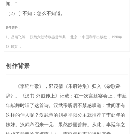
闻。”
（2）宁不知：怎么不知道。
参考资料：
1、吕晴飞等 ．汉魏六朝诗歌鉴赏辞典 ．北京 ：中国和平出版社 ，1990年 ：
18-19页 ．
创作背景
《李延年歌》，郭茂倩《乐府诗集》归入《杂歌谣
辞》。《汉书·外戚传上》记载：在一次宫廷宴会上，李延
年献舞时唱了这首诗。汉武帝听后不禁感叹道：世间哪有
这样的佳人呢？汉武帝的姐姐平阳公主就推荐了李延年的
妹妹。汉武帝召来一见，果然妙丽善舞。从此，李延年之