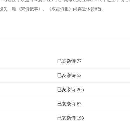
多遗失，唯《宋诗记事》、《东瓯诗集》尚存近体诗8首。
已亥杂诗 77
已亥杂诗 52
已亥杂诗 205
已亥杂诗 63
已亥杂诗 193