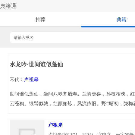
典籍通
推荐
典籍
水龙吟·世间谁似蓬仙
宋代：
卢祖皋
世间谁似蓬仙，坐间八帙齐眉寿。兰阶更喜，孙枝相映，红
云苍狗。银髯似戟，红颜如炼，风流依旧。野□晴初，陇梅
卢祖皋
卢祖皋(约1174—1224)，字申之，一