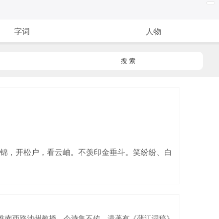
字词
人物
搜 索
锦，开松户，看云岫。不羡印金垂斗。笑纷纷、白
，初任淮南西路池州教授。今诗集不传，遗著有《蒲江词稿》