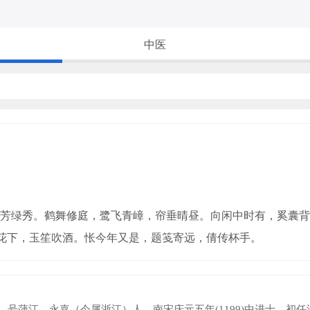
中医
芳绿秀。鹤舞修庭，鹭飞青嶂，帘垂晴昼。向闲中时有，奚囊背
花下，玉笙吹酒。怅今年又是，题笺寄远，倩传杯手。
字次夔，号蒲江，永嘉（今属浙江）人。南宋庆元五年(1199)中进士