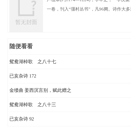
一卷，刊入“彊村丛书”，凡96阕。诗作大
随便看看
鸳鸯湖棹歌 之八十七
已亥杂诗 172
金缕曲 姜西溟言别，赋此赠之
鸳鸯湖棹歌 之八十三
已亥杂诗 92