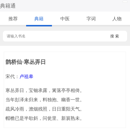
典籍通
推荐
典籍
中医
字词
人物
搜 索
鹊桥仙·寒丛弄日
宋代：
卢祖皋
寒丛弄日，宝钿承露，篱落亭亭相倚。
当年彭泽未归来，料独抱、幽香一世。
疏风冷雨，澹烟残照，日日重阳天气。
帽檐已是半欹斜，问瓮里、新篘熟未。