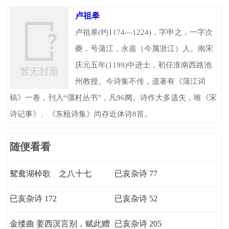
卢祖皋
卢祖皋(约1174—1224)，字申之，一字次
夔，号蒲江，永嘉（今属浙江）人。南宋
庆元五年(1199)中进士，初任淮南西路池
州教授。今诗集不传，遗著有《蒲江词
稿》一卷，刊入“彊村丛书”，凡96阕。诗作大多遗失，唯《宋
诗记事》、《东瓯诗集》尚存近体诗8首。
随便看看
鸳鸯湖棹歌 之八十七
已亥杂诗 77
已亥杂诗 172
已亥杂诗 52
金缕曲 姜西溟言别，赋此赠
已亥杂诗 205