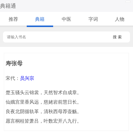
典籍通
推荐
典籍
中医
字词
人物
搜 索
寿张母
宋代：
员兴宗
楚玉骚头云锦裳，天然智术自成章。
仙娥宫里香风远，慈姥岩前慧日长。
良夜北阴循轨革，清秋西母荐壶觞。
愿言桐桂皆萧吕，叶数宏开八九行。