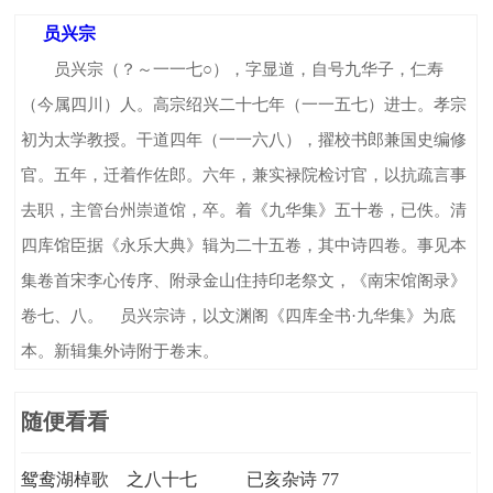
员兴宗
员兴宗（？～一一七○），字显道，自号九华子，仁寿
（今属四川）人。高宗绍兴二十七年（一一五七）进士。孝宗
初为太学教授。干道四年（一一六八），擢校书郎兼国史编修
官。五年，迁着作佐郎。六年，兼实禄院检讨官，以抗疏言事
去职，主管台州崇道馆，卒。着《九华集》五十卷，已佚。清
四库馆臣据《永乐大典》辑为二十五卷，其中诗四卷。事见本
集卷首宋李心传序、附录金山住持印老祭文，《南宋馆阁录》
卷七、八。 员兴宗诗，以文渊阁《四库全书·九华集》为底
本。新辑集外诗附于卷末。
随便看看
鸳鸯湖棹歌 之八十七
已亥杂诗 77