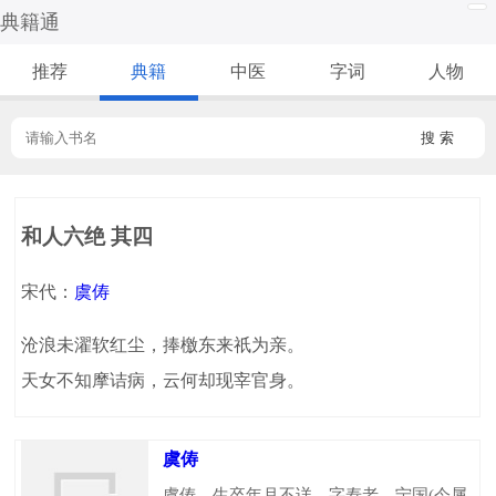
典籍通
推荐
典籍
中医
字词
人物
搜 索
和人六绝 其四
宋代：
虞俦
沧浪未濯软红尘，捧檄东来祇为亲。
天女不知摩诘病，云何却现宰官身。
虞俦
虞俦，生卒年月不详，字寿老，宁国(今属