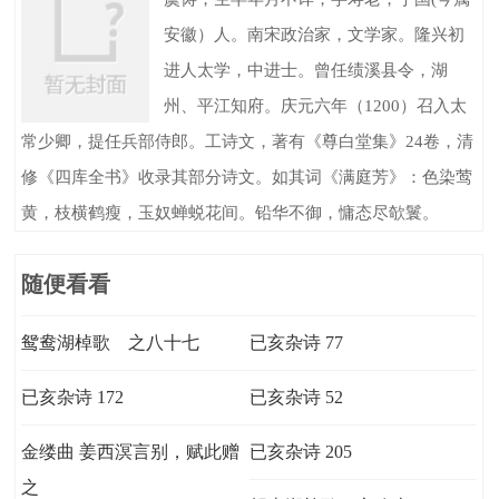
安徽）人。南宋政治家，文学家。隆兴初
进人太学，中进士。曾任绩溪县令，湖
州、平江知府。庆元六年（1200）召入太
常少卿，提任兵部侍郎。工诗文，著有《尊白堂集》24卷，清
修《四库全书》收录其部分诗文。如其词《满庭芳》：色染莺
黄，枝横鹤瘦，玉奴蝉蜕花间。铅华不御，慵态尽欹鬟。
随便看看
鸳鸯湖棹歌 之八十七
已亥杂诗 77
已亥杂诗 172
已亥杂诗 52
金缕曲 姜西溟言别，赋此赠
已亥杂诗 205
之