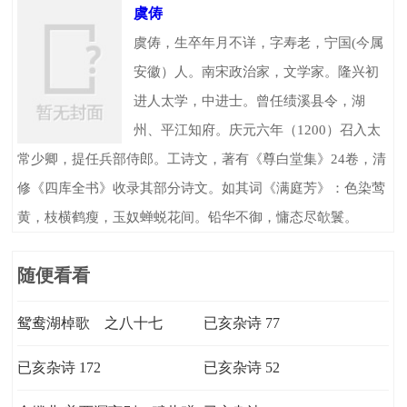
虞俦
虞俦，生卒年月不详，字寿老，宁国(今属
安徽）人。南宋政治家，文学家。隆兴初
进人太学，中进士。曾任绩溪县令，湖
州、平江知府。庆元六年（1200）召入太
常少卿，提任兵部侍郎。工诗文，著有《尊白堂集》24卷，清
修《四库全书》收录其部分诗文。如其词《满庭芳》：色染莺
黄，枝横鹤瘦，玉奴蝉蜕花间。铅华不御，慵态尽欹鬟。
随便看看
鸳鸯湖棹歌 之八十七
已亥杂诗 77
已亥杂诗 172
已亥杂诗 52