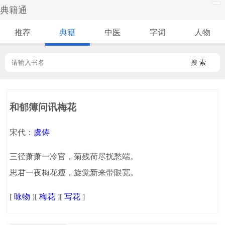
典籍通
推荐
典籍
中医
字词
人物
搜 索
和郁簿问讯梅花
宋代：
虞俦
三径萧萧一冷官，菊残荷尽扰愁端。
思君一夜梅花瘦，旋觉新来带眼宽。
[
咏物
][
梅花
][
写花
]