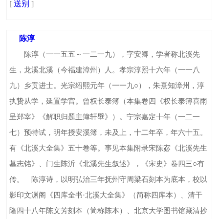
[
送别
]
陈淳
陈淳（一一五五～一二一九），字安卿，学者称北溪先
生，龙溪北溪（今福建漳州）人。孝宗淳熙十六年（一一八
九）乡贡进士。光宗绍熙元年（一一九○），朱熹知漳州，淳
执贽从学，延置学宫。曾权长泰簿（本集卷四《权长泰簿喜雨
呈郑宰》《解职归题主簿轩壁》）。宁宗嘉定十年（一二一
七）预特试，明年授安溪簿，未及上，十二年卒，年六十五。
有《北溪大全集》五十卷等。事见本集附录宋陈宓《北溪先生
墓志铭》、门生陈沂《北溪先生叙述》，《宋史》卷四三○有
传。 陈淳诗，以明弘治三年抚州守周梁石刻本为底本，校以
影印文渊阁《四库全书·北溪大全集》（简称四库本）、清干
隆四十八年陈文芳刻本（简称陈本）、北京大学图书馆藏清抄