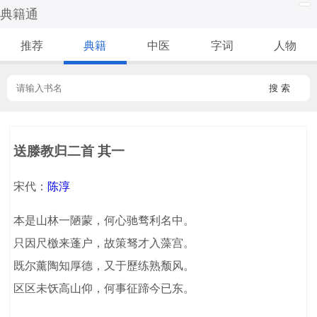
典籍通
推荐
典籍
中医
字词
人物
搜 索
送滕教归二首 其一
宋代：
陈淳
本是山林一陋蒙，何心驰骛利名中。
只因尺檄来蓬户，故策驽才入藻宫。
既尔薰陶知厚德，又于歷练熟颓风。
区区未饫高山仰，何事征蹄今已东。