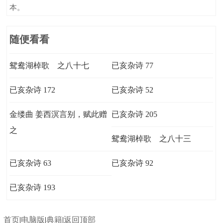
本。
随便看看
鸳鸯湖棹歌 之八十七
已亥杂诗 77
已亥杂诗 172
已亥杂诗 52
金缕曲 姜西溟言别，赋此赠
已亥杂诗 205
之
鸳鸯湖棹歌 之八十三
已亥杂诗 63
已亥杂诗 92
已亥杂诗 193
首页
|
电脑版
|
典籍
|
返回顶部