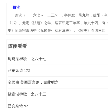
蔡沈
蔡沈（一一六七～一二三○），字仲默，号九峰，建阳（今属
《书》、元定《洪范》之学。理宗绍定三年卒，年六十四。有
集》附录宋真德秀《九峰先生蔡君墓表》，《宋史》卷四三四
随便看看
鸳鸯湖棹歌 之八十七
已亥杂诗 172
金缕曲 姜西溟言别，赋此赠之
鸳鸯湖棹歌 之八十三
已亥杂诗 92