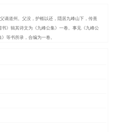
父谪道州。父没，护柩以还，隠居九峰山下，传熹
儒书》辑其诗文为《九峰公集》一卷。事见《九峰公
典》等书所录，合编为一卷。