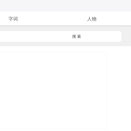
字词
人物
搜 索