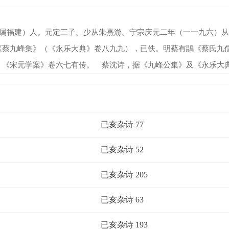
福建）人。元定三子。少从朱熹游。宁宗庆元二年（一一九六）从
《蔡九峰集》（《永乐大典》卷八九九），已佚。明蔡有鵾《蔡氏九
、《宋元学案》卷六七有传。 蔡沈诗，据《九峰公集》及《永乐大
已亥杂诗 77
已亥杂诗 52
已亥杂诗 205
已亥杂诗 63
已亥杂诗 193