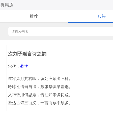
典籍通
推荐
典籍
次刘子融言诗之韵
宋代：
蔡沈
试将风月共君哦，识处应须出旧科。
吟咏性情当自得，敷张华藻第差讹。
入神致用何思虑，告往知来谩切蹉。
欲达古诗三百义，一言而蔽不须多。