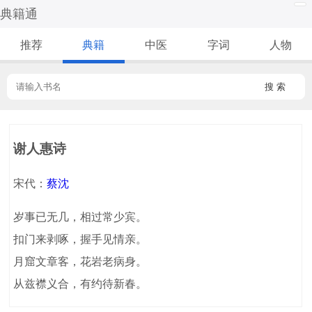
典籍通
推荐
典籍
中医
字词
人物
搜 索
谢人惠诗
宋代：
蔡沈
岁事已无几，相过常少宾。
扣门来剥啄，握手见情亲。
月窟文章客，花岩老病身。
从兹襟义合，有约待新春。