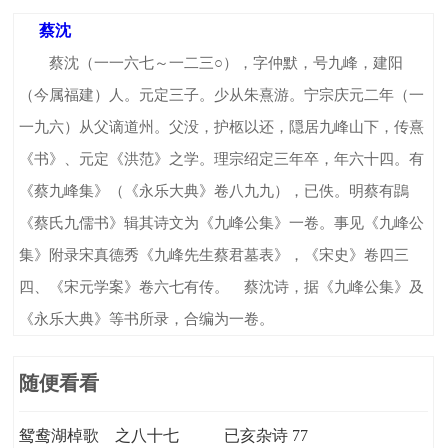
蔡沈
蔡沈（一一六七～一二三○），字仲默，号九峰，建阳
（今属福建）人。元定三子。少从朱熹游。宁宗庆元二年（一
一九六）从父谪道州。父没，护柩以还，隠居九峰山下，传熹
《书》、元定《洪范》之学。理宗绍定三年卒，年六十四。有
《蔡九峰集》（《永乐大典》卷八九九），已佚。明蔡有鵾
《蔡氏九儒书》辑其诗文为《九峰公集》一卷。事见《九峰公
集》附录宋真德秀《九峰先生蔡君墓表》，《宋史》卷四三
四、《宋元学案》卷六七有传。 蔡沈诗，据《九峰公集》及
《永乐大典》等书所录，合编为一卷。
随便看看
鸳鸯湖棹歌 之八十七
已亥杂诗 77