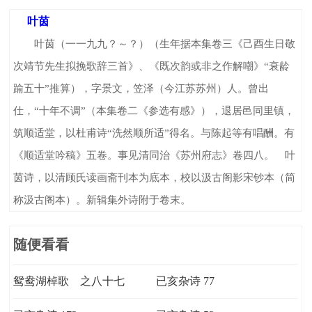
叶茵
叶茵（一一九九？～？）（生年据本集卷三《己酉生日敬
次靖节先生拟挽歌辞三首》、《既次韵或非之作解嘲》“衰龄
踰五十”推算），字景文，笠泽（今江苏苏州）人。曾出
仕，“十年不调”（本集卷二《参选有感》），退居邑同里镇，
筑顺适堂，以杜甫诗“洗然顺所适”得名。与陈起等有唱酬。有
《顺适堂吟稿》五卷。事见清同治《苏州府志》卷四八。 叶
茵诗，以清顾氏读画斋刊本为底本，校以汲古阁影宋钞本（简
称汲古阁本）。新辑集外诗附于卷末。
随便看看
鸳鸯湖棹歌 之八十七
已亥杂诗 77