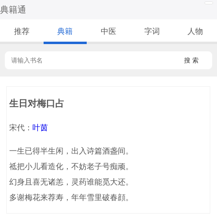
典籍通
推荐
典籍
中医
字词
人物
搜 索
生日对梅口占
宋代：
叶茵
一生已得半生闲，出入诗篇酒盏间。
祗把小儿看造化，不妨老子号痴顽。
幻身且喜无诸恙，灵药谁能觅大还。
多谢梅花来荐寿，年年雪里破春顔。