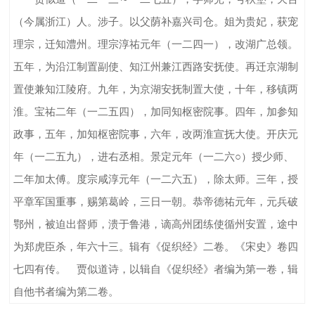
（今属浙江）人。涉子。以父荫补嘉兴司仓。姐为贵妃，获宠
理宗，迁知澧州。理宗淳祐元年（一二四一），改湖广总领。
五年，为沿江制置副使、知江州兼江西路安抚使。再迁京湖制
置使兼知江陵府。九年，为京湖安抚制置大使，十年，移镇两
淮。宝祐二年（一二五四），加同知枢密院事。四年，加参知
政事，五年，加知枢密院事，六年，改两淮宣抚大使。开庆元
年（一二五九），进右丞相。景定元年（一二六○）授少师、
二年加太傅。度宗咸淳元年（一二六五），除太师。三年，授
平章军国重事，赐第葛岭，三日一朝。恭帝德祐元年，元兵破
鄂州，被迫出督师，溃于鲁港，谪高州团练使循州安置，途中
为郑虎臣杀，年六十三。辑有《促织经》二卷。《宋史》卷四
七四有传。 贾似道诗，以辑自《促织经》者编为第一卷，辑
自他书者编为第二卷。