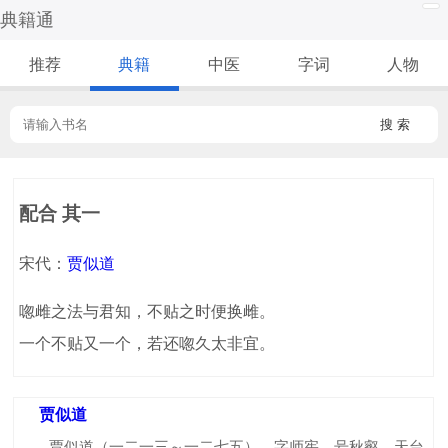
典籍通
推荐
典籍
中医
字词
人物
搜 索
配合 其一
宋代：
贾似道
唿雌之法与君知，不贴之时便换雌。
一个不贴又一个，若还唿久太非宜。
贾似道
贾似道（一二一三～一二七五），字师宪，号秋壑，天台