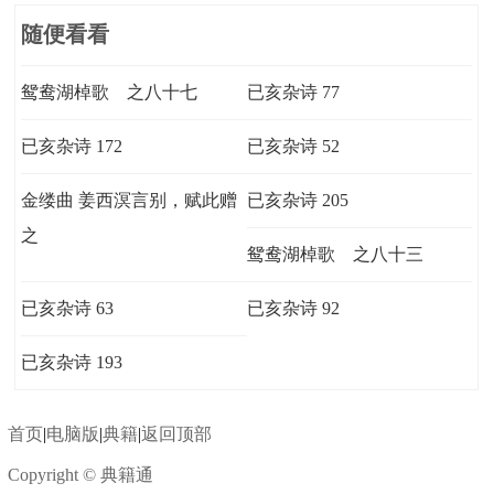
随便看看
鸳鸯湖棹歌 之八十七
已亥杂诗 77
已亥杂诗 172
已亥杂诗 52
金缕曲 姜西溟言别，赋此赠
已亥杂诗 205
之
鸳鸯湖棹歌 之八十三
已亥杂诗 63
已亥杂诗 92
已亥杂诗 193
首页
|
电脑版
|
典籍
|
返回顶部
Copyright © 典籍通