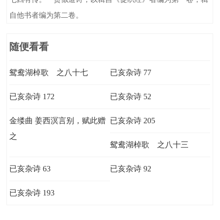
自他书者编为第二卷。
随便看看
鸳鸯湖棹歌 之八十七
已亥杂诗 77
已亥杂诗 172
已亥杂诗 52
金缕曲 姜西溟言别，赋此赠
已亥杂诗 205
之
鸳鸯湖棹歌 之八十三
已亥杂诗 63
已亥杂诗 92
已亥杂诗 193