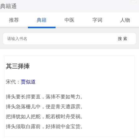
典籍通
推荐
典籍
中医
字词
人物
搜 索
其三择撁
宋代：
贾似道
撁头要长捍要直，落撁不要如弩力。
撁头急落栅儿中，便是青天遭霹雳。
把撁犹如人把舵，舵若横时舟受祸。
撁头须取白露前，好撁就中金宝货。