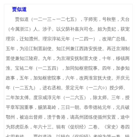
贾似道
贾似道（一二一三～一二七五），字师宪，号秋壑，天台
（今属浙江）人。涉子。以父荫补嘉兴司仓。姐为贵妃，获宠
理宗，迁知澧州。理宗淳祐元年（一二四一），改湖广总领。
五年，为沿江制置副使、知江州兼江西路安抚使。再迁京湖制
置使兼知江陵府。九年，为京湖安抚制置大使，十年，移镇两
淮。宝祐二年（一二五四），加同知枢密院事。四年，加参知
政事，五年，加知枢密院事，六年，改两淮宣抚大使。开庆元
年（一二五九），进右丞相。景定元年（一二六○）授少师、
二年加太傅。度宗咸淳元年（一二六五），除太师。三年，授
平章军国重事，赐第葛岭，三日一朝。恭帝德祐元年，元兵破
鄂州，被迫出督师，溃于鲁港，谪高州团练使循州安置，途中
为郑虎臣杀，年六十三。辑有《促织经》二卷。《宋史》卷四
七四有传。 贾似道诗，以辑自《促织经》者编为第一卷，辑