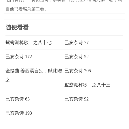
自他书者编为第二卷。
随便看看
鸳鸯湖棹歌 之八十七
已亥杂诗 77
已亥杂诗 172
已亥杂诗 52
金缕曲 姜西溟言别，赋此赠
已亥杂诗 205
之
鸳鸯湖棹歌 之八十三
已亥杂诗 63
已亥杂诗 92
已亥杂诗 193