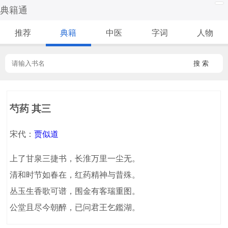
典籍通
推荐
典籍
中医
字词
人物
搜 索
芍药 其三
宋代：
贾似道
上了甘泉三捷书，长淮万里一尘无。
清和时节如春在，红药精神与昔殊。
丛玉生香歌可谱，围金有客瑞重图。
公堂且尽今朝醉，已问君王乞鑑湖。