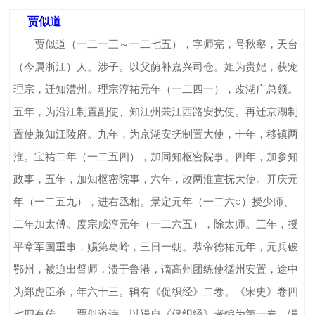
贾似道
贾似道（一二一三～一二七五），字师宪，号秋壑，天台
（今属浙江）人。涉子。以父荫补嘉兴司仓。姐为贵妃，获宠
理宗，迁知澧州。理宗淳祐元年（一二四一），改湖广总领。
五年，为沿江制置副使、知江州兼江西路安抚使。再迁京湖制
置使兼知江陵府。九年，为京湖安抚制置大使，十年，移镇两
淮。宝祐二年（一二五四），加同知枢密院事。四年，加参知
政事，五年，加知枢密院事，六年，改两淮宣抚大使。开庆元
年（一二五九），进右丞相。景定元年（一二六○）授少师、
二年加太傅。度宗咸淳元年（一二六五），除太师。三年，授
平章军国重事，赐第葛岭，三日一朝。恭帝德祐元年，元兵破
鄂州，被迫出督师，溃于鲁港，谪高州团练使循州安置，途中
为郑虎臣杀，年六十三。辑有《促织经》二卷。《宋史》卷四
七四有传。 贾似道诗，以辑自《促织经》者编为第一卷，辑