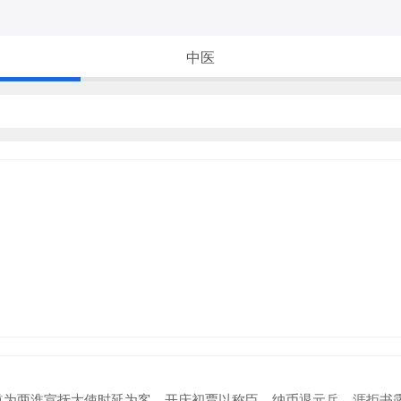
中医
两淮宣抚大使时延为客，开庆初贾以称臣、纳币退元兵，涯拒书露