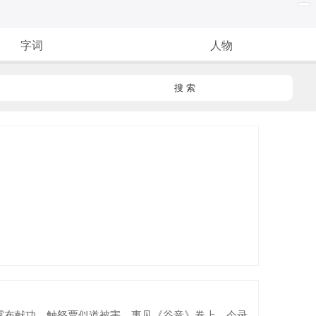
字词
人物
搜 索
布献功，触怒贾似道被害。事见《谷音》卷上。今录