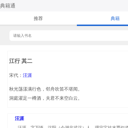
典籍通
推荐
典籍
江行 其二
宋代：
汪涯
秋光荡漾满行色，邻舟吹笛不堪闻。
洞庭濯足一樽酒，夫君不来空白云。
汪涯
汪涯，字万顷，汉阳（今湖北武汉）人。理宗宝祐末贾似道为