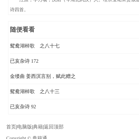
诗四首。
随便看看
鸳鸯湖棹歌 之八十七
已亥杂诗 172
金缕曲 姜西溟言别，赋此赠之
鸳鸯湖棹歌 之八十三
已亥杂诗 92
首页
|
电脑版
|
典籍
|
返回顶部
Copyright © 典籍通