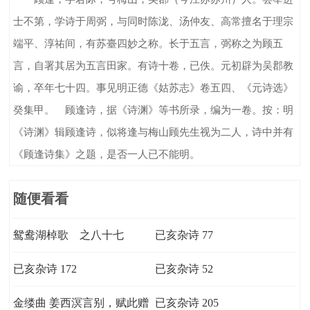
士不第，学诗于周弼，与同时陈泷、汤仲友、高常擅名于理宗
端平、淳祐间，有苏臺四妙之称。长于五言，弼称之为顾五
言，自署其居为五言田家。有诗十卷，已佚。元初辟为吴郡教
谕，卒年七十四。事见明正德《姑苏志》卷五四、《元诗选》
癸集甲。 顾逢诗，据《诗渊》等书所录，编为一卷。按：明
《诗渊》辑顾逢诗，似将逢与梅山顾先生视为二人，诗中并有
《顾逢诗集》之题，是否一人已不能明。
随便看看
鸳鸯湖棹歌 之八十七
已亥杂诗 77
已亥杂诗 172
已亥杂诗 52
金缕曲 姜西溟言别，赋此赠
已亥杂诗 205