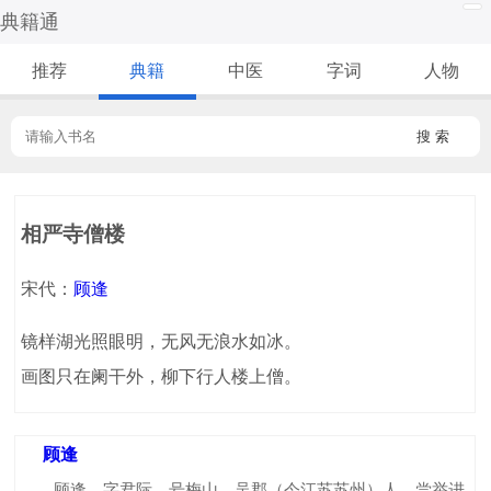
典籍通
推荐
典籍
中医
字词
人物
搜 索
相严寺僧楼
宋代：
顾逢
镜样湖光照眼明，无风无浪水如冰。
画图只在阑干外，柳下行人楼上僧。
顾逢
顾逢，字君际，号梅山，吴郡（今江苏苏州）人。尝举进