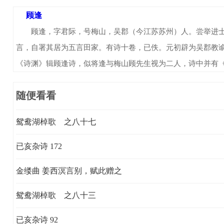
顾逢
顾逢，字君际，号梅山，吴郡（今江苏苏州）人。尝举进士不
言，自署其居为五言田家。有诗十卷，已佚。元初辟为吴郡教
《诗渊》辑顾逢诗，似将逢与梅山顾先生视为二人，诗中并有
随便看看
鸳鸯湖棹歌 之八十七
已亥杂诗 172
金缕曲 姜西溟言别，赋此赠之
鸳鸯湖棹歌 之八十三
已亥杂诗 92