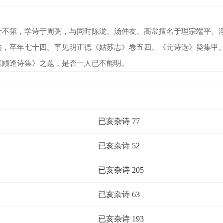
第，学诗于周弼，与同时陈泷、汤仲友、高常擅名于理宗端平、淳
谕，卒年七十四。事见明正德《姑苏志》卷五四、《元诗选》癸集甲
《顾逢诗集》之题，是否一人已不能明。
已亥杂诗 77
已亥杂诗 52
已亥杂诗 205
已亥杂诗 63
已亥杂诗 193