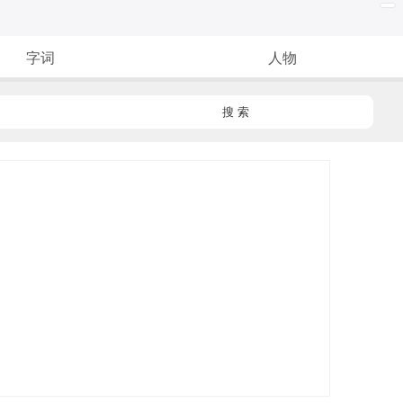
字词
人物
搜 索