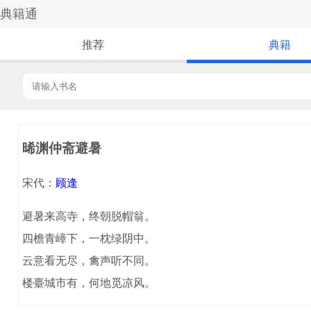
典籍通
推荐
典籍
晞渊仲斋避暑
宋代：
顾逢
避暑来高寺，终朝脱帽翁。
四檐青嶂下，一枕绿阴中。
云意看无尽，禽声听不同。
楼臺城市有，何地觅凉风。