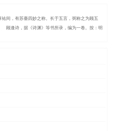
祐间，有苏臺四妙之称。长于五言，弼称之为顾五
。 顾逢诗，据《诗渊》等书所录，编为一卷。按：明