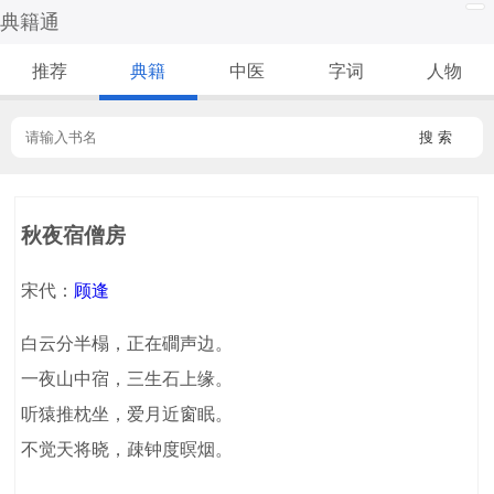
典籍通
推荐
典籍
中医
字词
人物
搜 索
秋夜宿僧房
宋代：
顾逢
白云分半榻，正在磵声边。
一夜山中宿，三生石上缘。
听猿推枕坐，爱月近窗眠。
不觉天将晓，疎钟度暝烟。