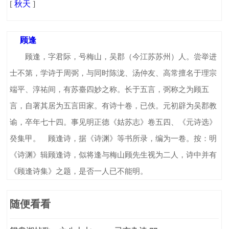
[
秋天
]
顾逢
顾逢，字君际，号梅山，吴郡（今江苏苏州）人。尝举进
士不第，学诗于周弼，与同时陈泷、汤仲友、高常擅名于理宗
端平、淳祐间，有苏臺四妙之称。长于五言，弼称之为顾五
言，自署其居为五言田家。有诗十卷，已佚。元初辟为吴郡教
谕，卒年七十四。事见明正德《姑苏志》卷五四、《元诗选》
癸集甲。 顾逢诗，据《诗渊》等书所录，编为一卷。按：明
《诗渊》辑顾逢诗，似将逢与梅山顾先生视为二人，诗中并有
《顾逢诗集》之题，是否一人已不能明。
随便看看