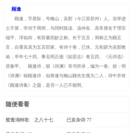
顾逢
顾逢，字君际，号梅山，吴郡（今江苏苏州）人。尝举进
士不第，学诗于周弼，与同时陈泷、汤仲友、高常擅名于理宗
端平、淳祐间，有苏臺四妙之称。长于五言，弼称之为顾五
言，自署其居为五言田家。有诗十卷，已佚。元初辟为吴郡教
谕，卒年七十四。事见明正德《姑苏志》卷五四、《元诗选》
癸集甲。 顾逢诗，据《诗渊》等书所录，编为一卷。按：明
《诗渊》辑顾逢诗，似将逢与梅山顾先生视为二人，诗中并有
《顾逢诗集》之题，是否一人已不能明。
随便看看
鸳鸯湖棹歌 之八十七
已亥杂诗 77