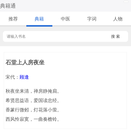
典籍通
推荐
典籍
中医
字词
人物
搜 索
石堂上人房夜坐
宋代：
顾逢
秋夜坐来清，禅房静掩扃。
希贤思益语，爱国读忠经。
香篆行微蚓，灯花落小萤。
西风怜寂寞，一曲奏檐铃。