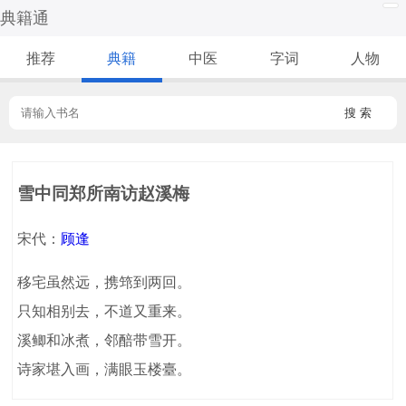
典籍通
推荐
典籍
中医
字词
人物
搜 索
雪中同郑所南访赵溪梅
宋代：
顾逢
移宅虽然远，携筇到两回。
只知相别去，不道又重来。
溪鲫和冰煮，邻醅带雪开。
诗家堪入画，满眼玉楼臺。