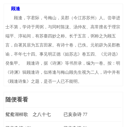
顾逢
顾逢，字君际，号梅山，吴郡（今江苏苏州）人。尝举进
士不第，学诗于周弼，与同时陈泷、汤仲友、高常擅名于理宗
端平、淳祐间，有苏臺四妙之称。长于五言，弼称之为顾五
言，自署其居为五言田家。有诗十卷，已佚。元初辟为吴郡教
谕，卒年七十四。事见明正德《姑苏志》卷五四、《元诗选》
癸集甲。 顾逢诗，据《诗渊》等书所录，编为一卷。按：明
《诗渊》辑顾逢诗，似将逢与梅山顾先生视为二人，诗中并有
《顾逢诗集》之题，是否一人已不能明。
随便看看
鸳鸯湖棹歌 之八十七
已亥杂诗 77