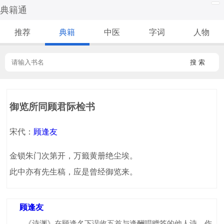
典籍通
推荐
典籍
中医
字词
人物
搜 索
御览所同顾君际检书
宋代：
顾逢友
金锁朱门次第开，万籤黄册绝尘埃。
此中亦有先生稿，应是曾经御览来。
顾逢友
《诗渊》在顾逢名下误收五首与逢酬唱赠答的他人诗，作