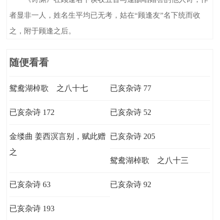
者显非一人，姓名生平均已无考，姑在“顾逢友”名下统而收
之，附于顾逢之后。
随便看看
鸳鸯湖棹歌 之八十七
已亥杂诗 77
已亥杂诗 172
已亥杂诗 52
金缕曲 姜西溟言别，赋此赠
已亥杂诗 205
之
鸳鸯湖棹歌 之八十三
已亥杂诗 63
已亥杂诗 92
已亥杂诗 193