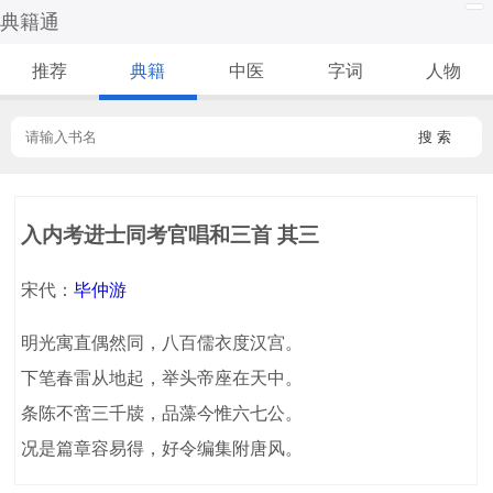
典籍通
推荐
典籍
中医
字词
人物
搜 索
入内考进士同考官唱和三首 其三
宋代：
毕仲游
明光寓直偶然同，八百儒衣度汉宫。
下笔春雷从地起，举头帝座在天中。
条陈不啻三千牍，品藻今惟六七公。
况是篇章容易得，好令编集附唐风。