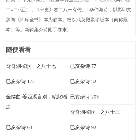
二○二○五），《宋史》卷二八一有传。毕仲游诗，以影印文
渊阁《四库全书》本为底本。校以武英殿聚珍版本（简称殿
本）等。新辑集外诗附于卷末。
随便看看
鸳鸯湖棹歌 之八十七
已亥杂诗 77
已亥杂诗 172
已亥杂诗 52
金缕曲 姜西溟言别，赋此赠
已亥杂诗 205
之
鸳鸯湖棹歌 之八十三
已亥杂诗 63
已亥杂诗 92