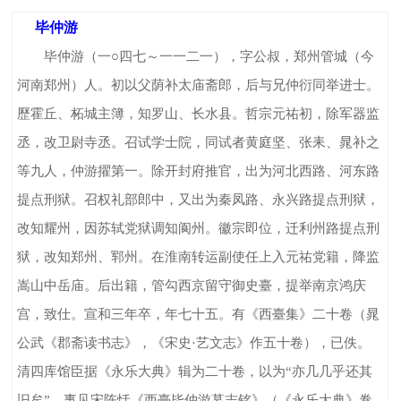
毕仲游
毕仲游（一○四七～一一二一），字公叔，郑州管城（今
河南郑州）人。初以父荫补太庙斋郎，后与兄仲衍同举进士。
歷霍丘、柘城主簿，知罗山、长水县。哲宗元祐初，除军器监
丞，改卫尉寺丞。召试学士院，同试者黄庭坚、张耒、晁补之
等九人，仲游擢第一。除开封府推官，出为河北西路、河东路
提点刑狱。召权礼部郎中，又出为秦凤路、永兴路提点刑狱，
改知耀州，因苏轼党狱调知阆州。徽宗即位，迁利州路提点刑
狱，改知郑州、郓州。在淮南转运副使任上入元祐党籍，降监
嵩山中岳庙。后出籍，管勾西京留守御史臺，提举南京鸿庆
宫，致仕。宣和三年卒，年七十五。有《西臺集》二十卷（晁
公武《郡斋读书志》，《宋史·艺文志》作五十卷），已佚。
清四库馆臣据《永乐大典》辑为二十卷，以为“亦几几乎还其
旧矣”。事见宋陈恬《西臺毕仲游墓志铭》（《永乐大典》卷