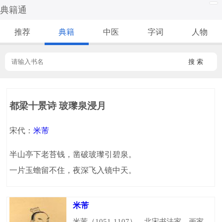
典籍通
推荐
典籍
中医
字词
人物
搜 索
都梁十景诗 玻瓈泉浸月
宋代：
米芾
半山亭下老苔钱，凿破玻瓈引碧泉。
一片玉蟾留不住，夜深飞入镜中天。
米芾
米芾（1051-1107），北宋书法家、画家，