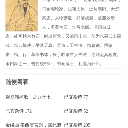
书画理论家。祖籍太原，迁居襄阳。天资
高迈、人物萧散，好洁成癖。被服效唐
人，多蓄奇石。世号米颠。书画自成一
家。能画枯木竹石，时出新意，又能画山水，创为水墨云山墨
戏，烟云掩映，平淡天真。善诗，工书法，精鉴别。擅篆、
隶、楷、行、草等书体，长于临摹古人书法，达到乱真程度。
宋四家之一。曾任校书郎、书画博士、礼部员外郎。
随便看看
鸳鸯湖棹歌 之八十七
已亥杂诗 77
已亥杂诗 172
已亥杂诗 52
金缕曲 姜西溟言别，赋此赠
已亥杂诗 205