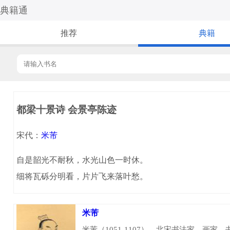
典籍通
推荐
典籍
都梁十景诗 会景亭陈迹
宋代：
米芾
自是韶光不耐秋，水光山色一时休。
细将瓦砾分明看，片片飞来落叶愁。
米芾
米芾（1051-1107），北宋书法家、