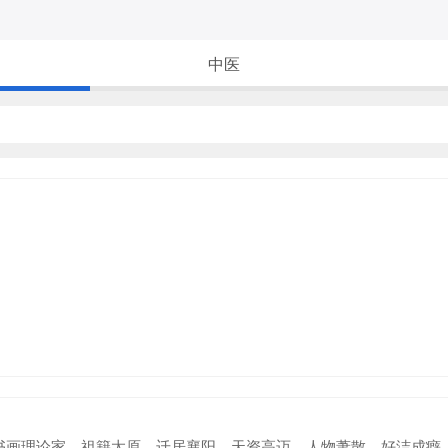
中医
画家，书画理论家。祖籍太原，迁居襄阳。天资高迈、人物萧散，好洁成