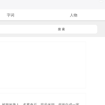
字词
人物
搜 索
癖。被服效唐人，多蓄奇石。世号米颠。书画自成一家。