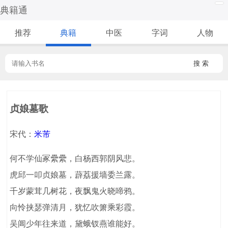
典籍通
推荐
典籍
中医
字词
人物
搜 索
贞娘墓歌
宋代：
米芾
何不学仙冢纍纍，白杨西郭阴风悲。
虎邱一叩贞娘墓，薜荔援墙委兰露。
千岁蒙茸几树花，夜飘鬼火晓啼鸦。
向怜挟瑟弹清月，犹忆吹箫乘彩霞。
吴阊少年往来道，黛蛾钗燕谁能好。