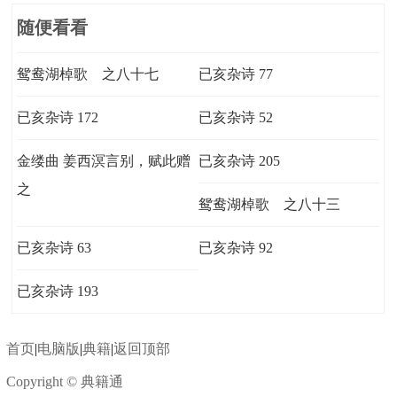
随便看看
鸳鸯湖棹歌 之八十七
已亥杂诗 77
已亥杂诗 172
已亥杂诗 52
金缕曲 姜西溟言别，赋此赠
已亥杂诗 205
之
鸳鸯湖棹歌 之八十三
已亥杂诗 63
已亥杂诗 92
已亥杂诗 193
首页
|
电脑版
|
典籍
|
返回顶部
Copyright © 典籍通