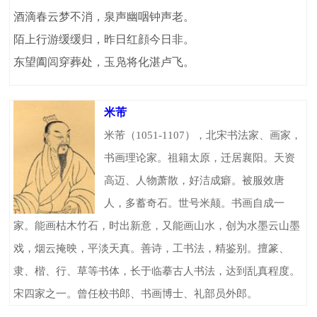
酒滴春云梦不消，泉声幽咽钟声老。
陌上行游缓缓归，昨日红顔今日非。
东望阖闾穿葬处，玉凫将化湛卢飞。
米芾
米芾（1051-1107），北宋书法家、画家，
书画理论家。祖籍太原，迁居襄阳。天资
高迈、人物萧散，好洁成癖。被服效唐
人，多蓄奇石。世号米颠。书画自成一
家。能画枯木竹石，时出新意，又能画山水，创为水墨云山墨
戏，烟云掩映，平淡天真。善诗，工书法，精鉴别。擅篆、
隶、楷、行、草等书体，长于临摹古人书法，达到乱真程度。
宋四家之一。曾任校书郎、书画博士、礼部员外郎。