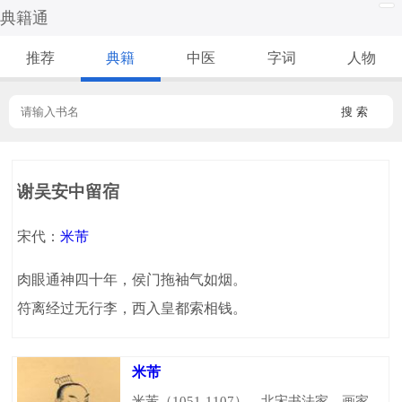
典籍通
推荐
典籍
中医
字词
人物
搜 索
谢吴安中留宿
宋代：
米芾
肉眼通神四十年，侯门拖袖气如烟。
符离经过无行李，西入皇都索相钱。
米芾
米芾（1051-1107），北宋书法家、画家，