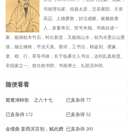
书画理论家。祖籍太原，迁居襄阳。天资
高迈、人物萧散，好洁成癖。被服效唐
人，多蓄奇石。世号米颠。书画自成一
家。能画枯木竹石，时出新意，又能画山水，创为水墨云山墨
戏，烟云掩映，平淡天真。善诗，工书法，精鉴别。擅篆、
隶、楷、行、草等书体，长于临摹古人书法，达到乱真程度。
宋四家之一。曾任校书郎、书画博士、礼部员外郎。
随便看看
鸳鸯湖棹歌 之八十七
已亥杂诗 77
已亥杂诗 172
已亥杂诗 52
金缕曲 姜西溟言别，赋此赠
已亥杂诗 205