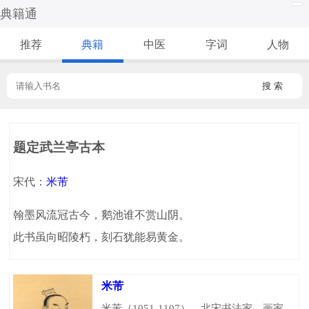
典籍通
推荐
典籍
中医
字词
人物
搜 索
题定武兰亭古本
宋代：
米芾
翰墨风流冠古今，鹅池谁不赏山阴。
此书虽向昭陵朽，刻石犹能易黄金。
米芾
米芾（1051-1107），北宋书法家、画家，