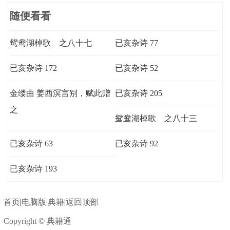
随便看看
鸳鸯湖棹歌 之八十七
已亥杂诗 77
已亥杂诗 172
已亥杂诗 52
金缕曲 姜西溟言别，赋此赠
已亥杂诗 205
之
鸳鸯湖棹歌 之八十三
已亥杂诗 63
已亥杂诗 92
已亥杂诗 193
首页
|
电脑版
|
典籍
|
返回顶部
Copyright © 典籍通