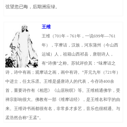
弦望忽已晦，后期洲应绿。
王维
王维（701年－761年，一说699年—761
年），字摩诘，汉族，河东蒲州（今山西
运城）人，祖籍山西祁县，唐朝诗人，
有“诗佛”之称。苏轼评价其：“味摩诘之
诗，诗中有画；观摩诘之画，画中有诗。”开元九年（721年）
中进士，任太乐丞。王维是盛唐诗人的代表，今存诗400余
首，重要诗作有《相思》《山居秋暝》等。王维精通佛学，受
禅宗影响很大。佛教有一部《维摩诘经》，是王维名和字的由
来。王维诗书画都很有名，非常多才多艺，音乐也很精通。与
孟浩然合称“王孟”。