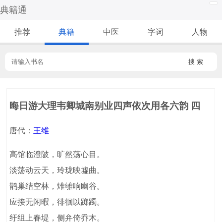
典籍通
推荐
典籍
中医
字词
人物
搜 索
晦日游大理韦卿城南别业四声依次用各六韵 四
唐代：
王维
高馆临澄陂，旷然荡心目。
淡荡动云天，玲珑映墟曲。
鹊巢结空林，雉雊响幽谷。
应接无闲暇，徘徊以踯躅。
纡组上春堤，侧弁倚乔木。