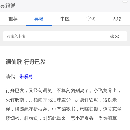
典籍通
推荐
典籍
中医
字词
人物
搜 索
洞仙歌·行舟已发
清代：
朱彝尊
行舟已发，又经旬调笑。不算匆匆别离了。奈飞龙骨出，
束竹肠攒，月额雨持比泪珠差少。罗囊针管就，络以朱
绳，淡墨疏花折枝袅。中有锦笺书，密嘱归期，道莫忘翠
楼烟杪。枉姑负，刘郎此重来，恋小洞春香，尚馀细草。