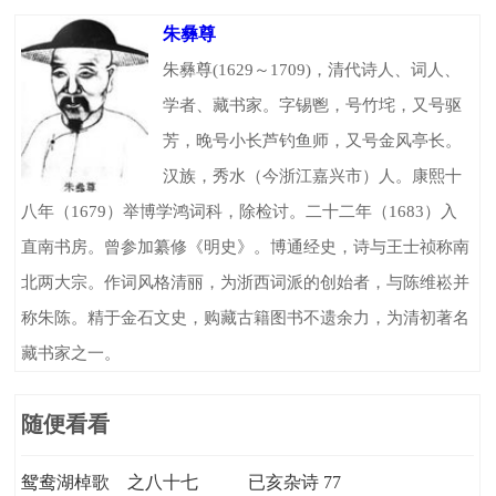
朱彝尊
朱彝尊(1629～1709)，清代诗人、词人、
学者、藏书家。字锡鬯，号竹垞，又号驱
芳，晚号小长芦钓鱼师，又号金风亭长。
汉族，秀水（今浙江嘉兴市）人。康熙十
八年（1679）举博学鸿词科，除检讨。二十二年（1683）入
直南书房。曾参加纂修《明史》。博通经史，诗与王士祯称南
北两大宗。作词风格清丽，为浙西词派的创始者，与陈维崧并
称朱陈。精于金石文史，购藏古籍图书不遗余力，为清初著名
藏书家之一。
随便看看
鸳鸯湖棹歌 之八十七
已亥杂诗 77