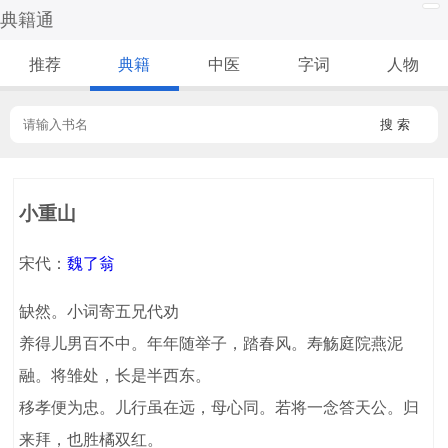
典籍通
推荐
典籍
中医
字词
人物
搜 索
小重山
宋代：
魏了翁
缺然。小词寄五兄代劝
养得儿男百不中。年年随举子，踏春风。寿觞庭院燕泥
融。将雏处，长是半西东。
移孝便为忠。儿行虽在远，母心同。若将一念答天公。归
来拜，也胜橘双红。