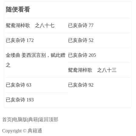
随便看看
鸳鸯湖棹歌 之八十七
已亥杂诗 77
已亥杂诗 172
已亥杂诗 52
金缕曲 姜西溟言别，赋此赠
已亥杂诗 205
之
鸳鸯湖棹歌 之八十三
已亥杂诗 63
已亥杂诗 92
已亥杂诗 193
首页
|
电脑版
|
典籍
|
返回顶部
Copyright © 典籍通