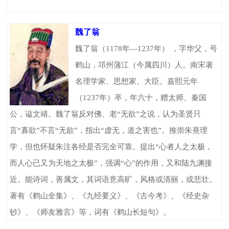
魏了翁
魏了翁（1178年—1237年） ，字华父，号
鹤山，邛州蒲江（今属四川）人。南宋著
名理学家、思想家、大臣。嘉熙元年
（1237年）卒，年六十，赠太师、秦国
公，谥文靖。魏了翁反对佛、老“无欲”之说，认为圣贤只
言“寡欲”不言“无欲”，指出“虚无，道之害也”。推崇朱熹理
学，但也怀疑朱注各经是否完全可靠。提出“心者人之太极，
而人心已又为天地之太极”，强调“心”的作用，又和陆九渊接
近。能诗词，善属文，其词语意高旷，风格或清丽，或悲壮。
著有《鹤山全集》、《九经要义》、《古今考》、《经史杂
钞》、《师友雅言》等，词有《鹤山长短句》。