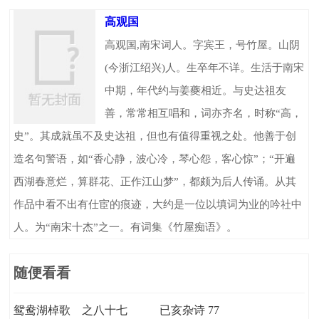
高观国
高观国,南宋词人。字宾王，号竹屋。山阴
(今浙江绍兴)人。生卒年不详。生活于南宋
中期，年代约与姜夔相近。与史达祖友
善，常常相互唱和，词亦齐名，时称“高，
史”。其成就虽不及史达祖，但也有值得重视之处。他善于创
造名句警语，如“香心静，波心冷，琴心怨，客心惊”；“开遍
西湖春意烂，算群花、正作江山梦”，都颇为后人传诵。从其
作品中看不出有仕宦的痕迹，大约是一位以填词为业的吟社中
人。为“南宋十杰”之一。有词集《竹屋痴语》。
随便看看
鸳鸯湖棹歌 之八十七
已亥杂诗 77