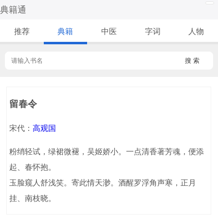
典籍通
推荐
典籍
中医
字词
人物
搜 索
留春令
宋代：
高观国
粉绡轻试，绿裙微褪，吴姬娇小。一点清香著芳魂，便添
起、春怀抱。
玉脸窥人舒浅笑。寄此情天渺。酒醒罗浮角声寒，正月
挂、南枝晓。