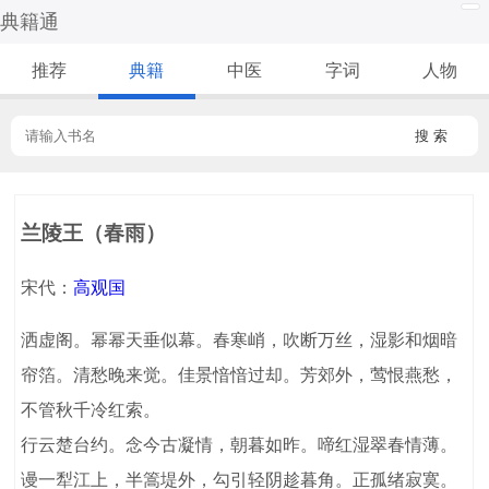
典籍通
推荐
典籍
中医
字词
人物
搜 索
兰陵王（春雨）
宋代：
高观国
洒虚阁。幂幂天垂似幕。春寒峭，吹断万丝，湿影和烟暗
帘箔。清愁晚来觉。佳景愔愔过却。芳郊外，莺恨燕愁，
不管秋千冷红索。
行云楚台约。念今古凝情，朝暮如昨。啼红湿翠春情薄。
谩一犁江上，半篙堤外，勾引轻阴趁暮角。正孤绪寂寞。