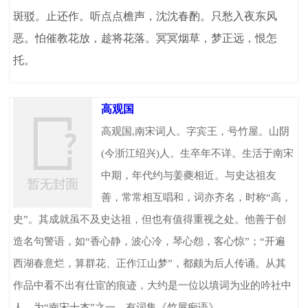
斑驳。止还作。听点点檐声，沈沈春酌。只愁入夜东风
恶。怕催教花放，趁将花落。冥冥烟草，梦正远，恨怎
托。
高观国
高观国,南宋词人。字宾王，号竹屋。山阴
(今浙江绍兴)人。生卒年不详。生活于南宋
中期，年代约与姜夔相近。与史达祖友
善，常常相互唱和，词亦齐名，时称“高，
史”。其成就虽不及史达祖，但也有值得重视之处。他善于创
造名句警语，如“香心静，波心冷，琴心怨，客心惊”；“开遍
西湖春意烂，算群花、正作江山梦”，都颇为后人传诵。从其
作品中看不出有仕宦的痕迹，大约是一位以填词为业的吟社中
人。为“南宋十杰”之一。有词集《竹屋痴语》。