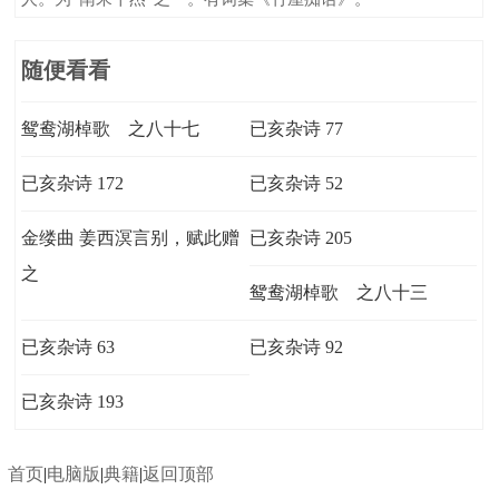
随便看看
鸳鸯湖棹歌 之八十七
已亥杂诗 77
已亥杂诗 172
已亥杂诗 52
金缕曲 姜西溟言别，赋此赠
已亥杂诗 205
之
鸳鸯湖棹歌 之八十三
已亥杂诗 63
已亥杂诗 92
已亥杂诗 193
首页
|
电脑版
|
典籍
|
返回顶部