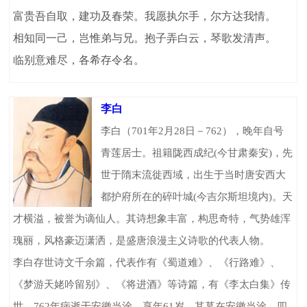
富贵吾自取，建功及春荣。我愿执尔手，尔方达我情。
相知同一己，岂惟弟与兄。抱子弄白云，琴歌发清声。
临别意难尽，各希存令名。
李白
李白（701年2月28日－762），晚年自号
青莲居士。祖籍陇西成纪(今甘肃秦安)，先
世于隋末流徙西域，出生于当时唐安西大
都护府所在的碎叶城(今吉尔斯坦境内)。天
才横溢，被誉为谪仙人。其诗想象丰富，构思奇特，气势雄浑
瑰丽，风格豪迈潇洒，是盛唐浪漫主义诗歌的代表人物。
李白存世诗文千余篇，代表作有《蜀道难》、《行路难》、
《梦游天姥吟留别》、《将进酒》等诗篇，有《李太白集》传
世。762年病逝于安徽当涂，享年61岁。其墓在安徽当涂，四