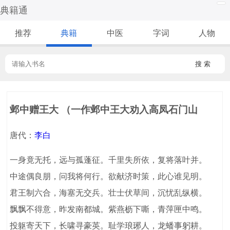
典籍通
推荐
典籍
中医
字词
人物
搜 索
邺中赠王大 （一作邺中王大劝入高凤石门山
唐代：
李白
一身竟无托，远与孤蓬征。千里失所依，复将落叶并。
中途偶良朋，问我将何行。欲献济时策，此心谁见明。
君王制六合，海塞无交兵。壮士伏草间，沉忧乱纵横。
飘飘不得意，昨发南都城。紫燕枥下嘶，青萍匣中鸣。
投躯寄天下，长啸寻豪英。耻学琅琊人，龙蟠事躬耕。