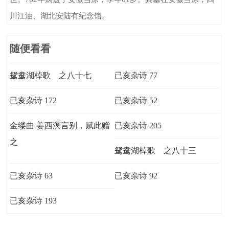
川江油、湖北安陆有纪念馆。
随便看看
鸳鸯湖棹歌 之八十七
已亥杂诗 77
已亥杂诗 172
已亥杂诗 52
金缕曲 姜西溟言别，赋此赠
已亥杂诗 205
之
鸳鸯湖棹歌 之八十三
已亥杂诗 63
已亥杂诗 92
已亥杂诗 193