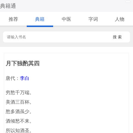
典籍通
推荐
典籍
中医
字词
人物
搜 索
月下独酌其四
唐代：
李白
穷愁千万端。
美酒三百杯。
愁多酒虽少。
酒倾愁不来。
所以知酒圣。