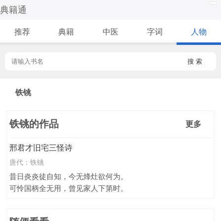
典籍通
推荐
典籍
中医
字词
人物
搜 索
铁铫
铁铫的作品
更多
邢君才旧宅三怪诗
唐代：
铁铫
昔日炎炎徒自知，今无烽灶欲何为。
可怜国柄全无用，曾见家人下第时。