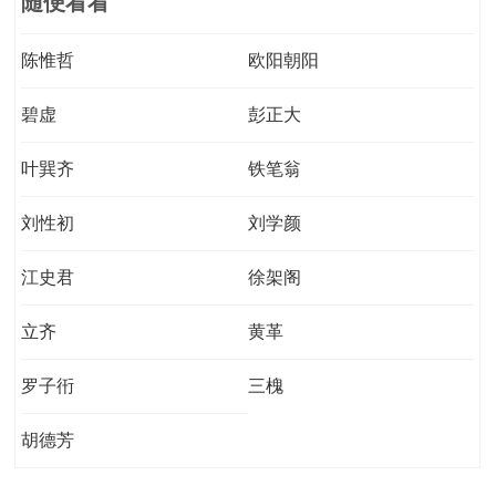
随便看看
陈惟哲
欧阳朝阳
碧虚
彭正大
叶巽齐
铁笔翁
刘性初
刘学颜
江史君
徐架阁
立齐
黄革
罗子衎
三槐
胡德芳