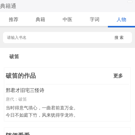
典籍通
推荐
典籍
中医
字词
人物
搜 索
破笛
破笛的作品
更多
邢君才旧宅三怪诗
唐代：
破笛
当时得意气填心，一曲君前直万金。
今日不如庭下竹，风来犹得学龙吟。