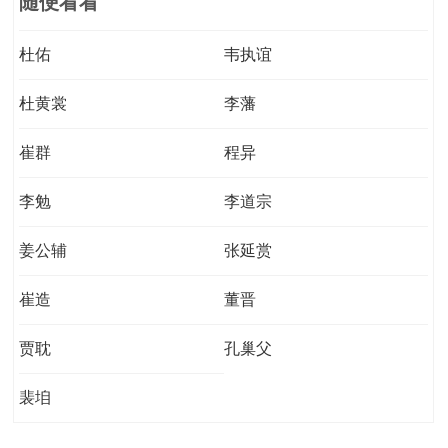
随便看看
杜佑
韦执谊
杜黄裳
李藩
崔群
程异
李勉
李道宗
姜公辅
张延赏
崔造
董晋
贾耽
孔巢父
裴垍