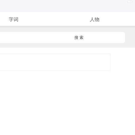
字词
人物
搜 索