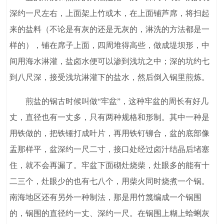
深约一尺左右，上面架上竹或木，在上面铺芦席，将扫起
来的盐料（不论是有灰的还是无灰的，淋洗的方法都是一
样的），铺在席子上面，四周堆得高些，做成堤坝形，中
间用海水淋灌，盐卤水便可以渗到浅坑之中；深的坑约七
到八尺深，接受浅坑淋灌下的盐水，然后倒入锅里煎炼。
煎盐的锅古时候叫做“牢盆”，这种牢盆的周长有好几
丈，直径也有一丈多，只有两种规格和形制。其中一种是
用铁做的，把铁锤打成叶片，再用铁钉铆合，盆的底部像
盂那样平，盆深约一尺二寸，接口处经过卤汁结晶后堵塞
住，就不会再漏了。牢盆下面砌灶烧柴，灶眼多的能有十
二三个，灶眼少的也有七八个，用柴火同时烧煮一个锅。
南海地区还有另外一种制法，那是用竹篾编成一个锅围
的，锅围的直径约一丈、深约一尺。在锅围上糊上蛤蜊灰