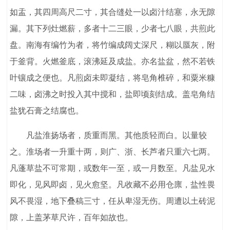
如盂，其四周高尺二寸，其合缝处一以卤汁结塞，永无隙
漏。其下列灶燃薪，多者十二三眼，少者七八眼，共煎此
盘。南海有编竹为者，将竹编成阔丈深尺，糊以蜃灰，附
于釜背。火燃釜底，滚沸延及成盐。亦名盐盆，然不若铁
叶镶成之便也。凡煎卤未即凝结，将皂角椎碎，和粟米糠
二味，卤沸之时投入其中搅和，盐即顷刻结成。盖皂角结
盐犹石膏之结腐也。
凡盐淮扬场者，质重而黑。其他质轻而白。以量较
之。淮场者一升重十两，则广、浙、长芦者只重六七两。
凡蓬草盐不可常期，或数年一至，或一月数至。凡盐见水
即化，见风即卤，见火愈坚。凡收藏不必用仓廪，盐性畏
风不畏湿，地下叠稿三寸，任从卑湿无伤。周遭以土砖泥
隙，上盖茅草尺许，百年如故也。