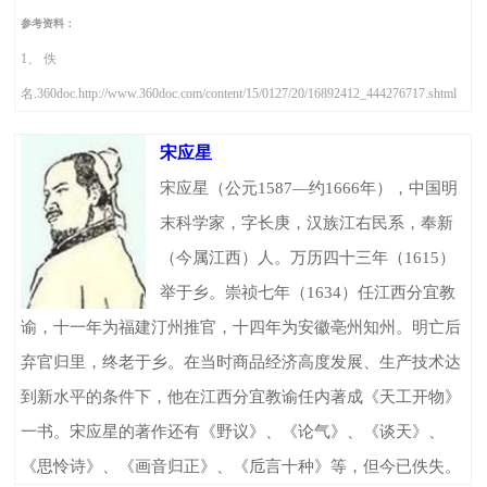
参考资料：
1、 佚
名.360doc.http://www.360doc.com/content/15/0127/20/16892412_444276717.shtml
宋应星
宋应星（公元1587—约1666年），中国明
末科学家，字长庚，汉族江右民系，奉新
（今属江西）人。万历四十三年（1615）
举于乡。崇祯七年（1634）任江西分宜教
谕，十一年为福建汀州推官，十四年为安徽亳州知州。明亡后
弃官归里，终老于乡。在当时商品经济高度发展、生产技术达
到新水平的条件下，他在江西分宜教谕任内著成《天工开物》
一书。宋应星的著作还有《野议》、《论气》、《谈天》、
《思怜诗》、《画音归正》、《卮言十种》等，但今已佚失。