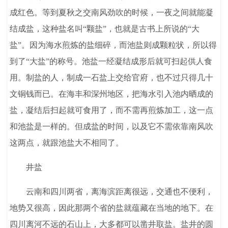
成红色。等到夏秋之交南风劲吹的时候，一夜之间就能凝
结成盐，这种盐名叫“颗盐”，也就是古书上所说的“大
盐”。因为海水煎炼的盐细碎，而池盐则成颗粒状，所以得
到了“大盐”的称号。池盐一经凝结成形后就可扫起供人食
用。制盐的人，制成一石盐上交给官府，也不过只得几十
文铜钱而已。在海丰和深州地区，把海水引入池内晒成的
盐，凝结后扫起就可食用了，而不需再煎炼加工，这一点
和池盐是一样的。但成盐的时间，以及它不需依靠南风吹
这两点，就跟池盐大不相同了。
井盐
云南和四川两省，离海滨距离很远，交通也不便利，
地势又很高，因此那两个省的盐就蕴藏在当地的地下。在
四川离河不远的石山上，大多都可以凿井取盐。盐井的圆