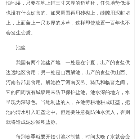
怕地湿，只要在地上铺三寸来厚的稻草秆，任凭地势低湿
也没有什么妨害的。如果周围再用砖砌上，缝隙用泥封堵
上，上面盖上一尺多厚的茅草，这样即使放置一百年也不
会发生变质。
池盐
我国有两个池盐产地，一处是在宁夏，出产的食盐供
边远地区食用；另一处是山西解池，出产的食盐供山西、
河南各郡县食用。解池位于河南安邑、猗氏和临晋之间，
它的四周筑有城墙用来防卫保护盐池。池水深的地方，水
呈现为深绿色。当地制盐的人，在池旁耕地耕成畦垄，把
池内清水引入畦垄之中。但是要注意提防浊水流入，否则
就将造成泥沙淤积盐脉。
每到春季就要开始引池水制盐，时间太晚了水就会变