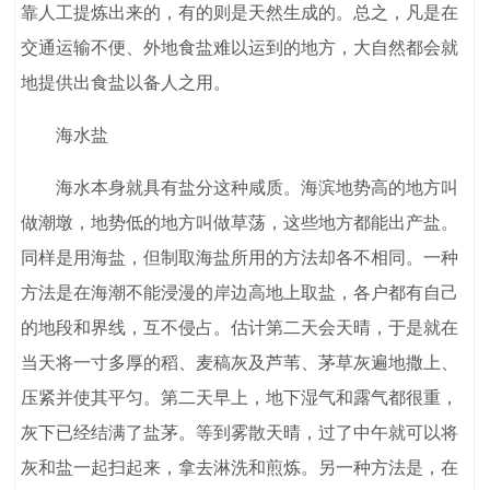
靠人工提炼出来的，有的则是天然生成的。总之，凡是在
交通运输不便、外地食盐难以运到的地方，大自然都会就
地提供出食盐以备人之用。
海水盐
海水本身就具有盐分这种咸质。海滨地势高的地方叫
做潮墩，地势低的地方叫做草荡，这些地方都能出产盐。
同样是用海盐，但制取海盐所用的方法却各不相同。一种
方法是在海潮不能浸漫的岸边高地上取盐，各户都有自己
的地段和界线，互不侵占。估计第二天会天晴，于是就在
当天将一寸多厚的稻、麦稿灰及芦苇、茅草灰遍地撒上、
压紧并使其平匀。第二天早上，地下湿气和露气都很重，
灰下已经结满了盐茅。等到雾散天晴，过了中午就可以将
灰和盐一起扫起来，拿去淋洗和煎炼。另一种方法是，在