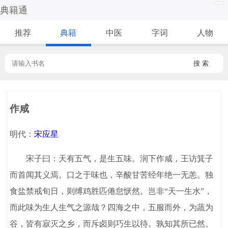
典籍通
推荐
典籍
中医
字词
人物
搜 索
作咸
明代：
宋应星
宋子曰：天有五气，是生五味。润下作咸，王访箕子
而首闻其义焉。口之于味也，辛酸甘苦经年绝一无恙。独
食盐禁戒旬日，则缚鸡胜匹倦怠恹然。岂非“天一生水”，
而此味为生人生气之源哉？四海之中，五服而外，为蔬为
谷，皆有寂灭之乡，而斥卤则巧生以待。孰知其所已然。