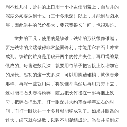
周不过几寸，盐井的上口用一个小盂便能盖上，而盐井的
深度必须要达到十丈（三十多米深）以上，才能到盐卤水
层，因此凿井的代价很大，要花费很长时间，也很艰难。
凿井的工具，使用的是铁锥，铁锥的形状很像碓嘴，
要把铁锥的尖端做得非常坚固锋利，才能用它在石上冲凿
成孔。铁锥的锥身是用破开两半的竹片夹住，再用绳缠紧
做成的。每凿进数尺深，就要用竹竿子把它接上以增加它
的身长。起初的这一丈多深，可以用脚踏碓梢，就像舂米
那样。再深一些就用两手将铁锥举高然后再用力夯下去，
这可能把石头舂得粉碎，随后把长竹接在一起再捆上铁
勺，把碎石挖出来。打一眼深井大约需要半年左右的时
间，而打一眼浅井一个多月就能够成功了。如果井眼凿的
过大，卤气就会游散，以致不能凝结成盐。当盐井凿到卤