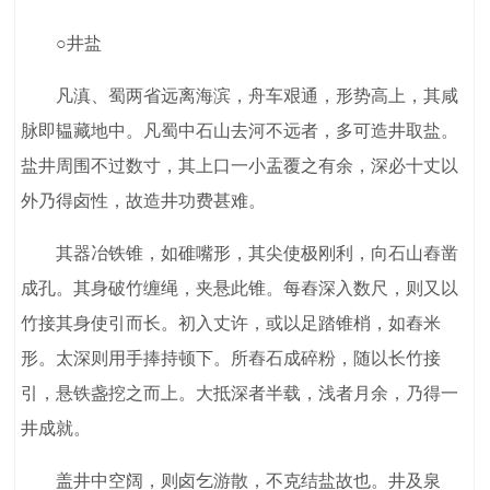
○井盐
凡滇、蜀两省远离海滨，舟车艰通，形势高上，其咸
脉即韫藏地中。凡蜀中石山去河不远者，多可造井取盐。
盐井周围不过数寸，其上口一小盂覆之有余，深必十丈以
外乃得卤性，故造井功费甚难。
其器冶铁锥，如碓嘴形，其尖使极刚利，向石山舂凿
成孔。其身破竹缠绳，夹悬此锥。每舂深入数尺，则又以
竹接其身使引而长。初入丈许，或以足踏锥梢，如舂米
形。太深则用手捧持顿下。所舂石成碎粉，随以长竹接
引，悬铁盏挖之而上。大抵深者半载，浅者月余，乃得一
井成就。
盖井中空阔，则卤乞游散，不克结盐故也。井及泉