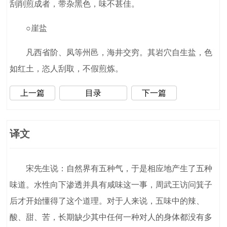
刮削煎成者，带杂黑色，味不甚佳。
○崖盐
凡西省阶、凤等州邑，海井交穷。其岩穴自生盐，色
如红土，恣人刮取，不假煎炼。
上一篇
目录
下一篇
译文
宋先生说：自然界有五种气，于是相应地产生了五种
味道。水性向下渗透并具有咸味这一事，周武王访问箕子
后才开始懂得了这个道理。对于人来说，五味中的辣、
酸、甜、苦，长期缺少其中任何一种对人的身体都没有多