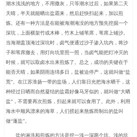
潮水浅浅的地方，不用撒灰，只等潮水过后，如果第二天
天晴，半天就能晒出盐霜来，然后赶快扫起来，加以煎
炼。还有一种方法是在能被海潮淹没的地方预先挖掘一个
深坑，上面横架竹或木棒，竹木上铺苇席，苇席上铺沙。
当海潮盖顶淹过深坑时，卤气便通过沙子渗入坑内，将沙
子和苇席撤去，用灯向坑里照一照，当卤气能把灯冲灭的
时候，就可以取卤水出来煎炼了。总之，成功的关键在于
能否天晴，如果阴雨连绵多日，盐被迫停产，这就叫做“盐
荒”。在江苏淮扬一带的盐场，人们靠日光把海水晒干，这
种经过日晒而自然凝结的盐霜好像马牙似的，就叫做“大晒
盐”，不需要再次煎炼，扫起来就可以食用了。此外，利用
海水中顺风漂来的海草，人们捞起来熬炼而制出的盐叫
做“蓬盐”。
盐的淋洗和煎炼的方法是挖一浅一深两个坑。浅的坑