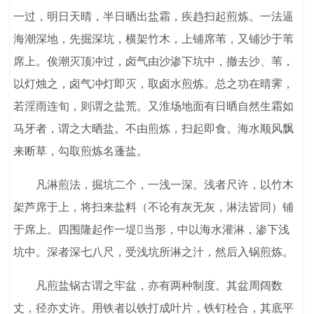
一过，明日天晴，半日晒出盐霜，疾趋扫起煎炼。一法逼
海潮深地，先掘深坑，横架竹木，上铺席苇，又铺沙于苇
席上。俟潮灭顶冲过，卤气由沙渗下坑中，撤去沙、苇，
以灯烛之，卤气冲灯即灭，取卤水煎炼。总之功在晴霁，
若淫雨连旬，则谓之盐荒。又淮场地面有日晒自然生霜如
马牙者，谓之大晒盐。不由煎炼，扫起即食。海水顺风飘
来断草，勾取煎炼名蓬盐。
凡淋煎法，掘坑二个，一浅一深。浅者尺许，以竹木
架芦席于上，将扫来盐料（不论有灰无灰，淋法皆同）铺
于席上。四围隆起作一堤当形，中以海水灌淋，渗下浅
坑中。深者深七八尺，受浅坑所淋之汁，然后入锅煎炼。
凡煎盐锅古谓之牢盆，亦有两种制度。其盆周阔数
丈，径亦丈许。用铁者以铁打成叶片，铁钉栓合，其底平