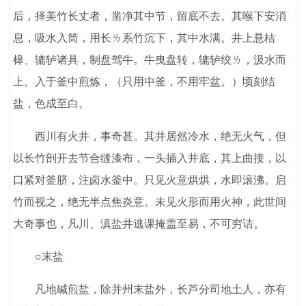
后，择美竹长丈者，凿净其中节，留底不去。其喉下安消
息，吸水入筒，用长ㄌ系竹沉下，其中水满。井上悬桔
槔、辘轳诸具，制盘驾牛。牛曳盘转，辘轳绞ㄌ，汲水而
上。入于釜中煎炼，（只用中釜，不用牢盆。）顷刻结
盐，色成至白。
西川有火井，事奇甚。其井居然冷水，绝无火气，但
以长竹剖开去节合缝漆布，一头插入井底，其上曲接，以
口紧对釜脐，注卤水釜中。只见火意烘烘，水即滚沸。启
竹而视之，绝无半点焦炎意。未见火形而用火神，此世间
大奇事也，凡川、滇盐井逃课掩盖至易，不可穷诘。
○末盐
凡地碱煎盐，除并州末盐外，长芦分司地土人，亦有