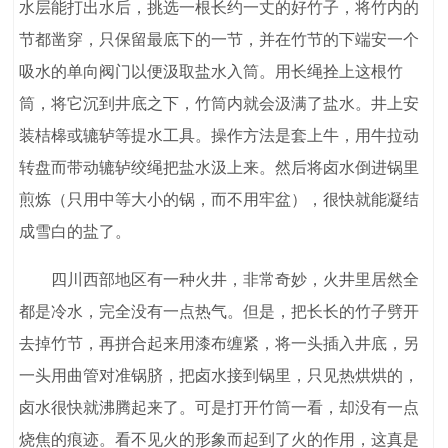
水层能打出水后，挑选一根长约一丈的好竹子，将竹内的
节都凿穿，只保留最底下的一节，并在竹节的下端安一个
吸水的单向阀门以便汲取盐水入筒。用长绳拴上这根竹
筒，将它沉到井底之下，竹筒内就会汲满了盐水。井上安
装桔槔或辘轳等提水工具。操作方法是套上牛，用牛拉动
转盘而带动辘轳绞绳把盐水汲上来。然后将卤水倒进锅里
煎炼（只用中等大小的锅，而不用牢盆），很快就能凝结
成雪白的盐了。
四川西部地区有一种火井，非常奇妙，火井里居然全
都是冷水，完全没有一点热气。但是，把长长的竹子劈开
去掉竹节，再拼合起来用漆布缠紧，将一头插入井底，另
一头用曲管对准锅脐，把卤水接到锅里，只见热烘烘的，
卤水很快就沸腾起来了。可是打开竹筒一看，却没有一点
烧焦的痕迹。看不见火的形象而起到了火的作用，这真是