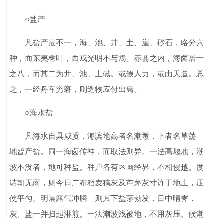
○盐产
凡盐产最不一，海、池、井、土、崖、砂石，略分六
种，而东夷树叶，西戎光明不与焉。赤县之内，海卤居十
之八，而其二为井、池、土碱。或假人力，或由天造。总
之，一经舟车穷窘，则造物应付出焉。
○海水盐
凡海水自具咸质，海滨地高者名潮墩，下者名草荡，
地皆产盐。同一海卤传神，而取法则异。一法高堰地，潮
波不没者，地可种盐。种户各有区画经界，不相侵越。度
诘朝无雨，则今日广布稻麦稿灰及芦茅灰寸许于地上，压
使平匀。明晨露气冲腾，则其下盐茅勃发，日中晴霁，
灰、盐一并扫起淋煎。一法潮波浅被地，不用灰压。候潮