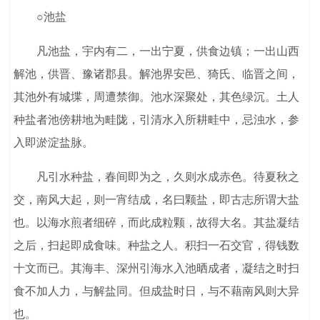
○池盐
凡池盐，宇内有二，一出宁夏，供食边镇；一出山西
解池，供晋、豫诸郡县。解池界安邑、猗氏、临晋之间，
其池外有城堞，周遭禁御。池水深聚处，其色绿沉。土人
种盐者池傍耕地为畦陇，引清水入所耕畦中，忌浊水，参
入即淤淀盐脉。
凡引水种盐，春间即为之，久则水成赤色。待夏秋之
交，南风大起，则一宵结成，名曰颗盐，即古志所谓大盐
也。以海水煎者细碎，而此成粒颗，故得大名。其盐凝结
之后，扫起即成食味。种盐之人。积扫一石交官，得钱数
十文而已。其海丰、深州引海水入池晒成者，凝结之时扫
食不加人力，与解盐同。但成盐时日，与不藉南风则大异
也。