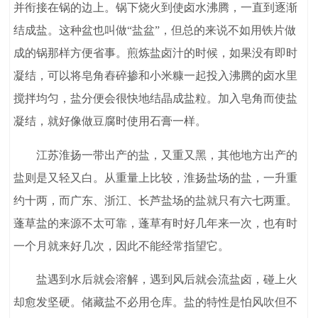
并衔接在锅的边上。锅下烧火到使卤水沸腾，一直到逐渐
结成盐。这种盆也叫做“盐盆”，但总的来说不如用铁片做
成的锅那样方便省事。煎炼盐卤汁的时候，如果没有即时
凝结，可以将皂角舂碎掺和小米糠一起投入沸腾的卤水里
搅拌均匀，盐分便会很快地结晶成盐粒。加入皂角而使盐
凝结，就好像做豆腐时使用石膏一样。
江苏淮扬一带出产的盐，又重又黑，其他地方出产的
盐则是又轻又白。从重量上比较，淮扬盐场的盐，一升重
约十两，而广东、浙江、长芦盐场的盐就只有六七两重。
蓬草盐的来源不太可靠，蓬草有时好几年来一次，也有时
一个月就来好几次，因此不能经常指望它。
盐遇到水后就会溶解，遇到风后就会流盐卤，碰上火
却愈发坚硬。储藏盐不必用仓库。盐的特性是怕风吹但不