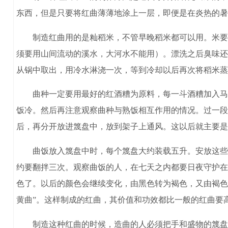
东西，但是只要将红曲薄薄地涂上一层，即便是在炎热的暑
制造红曲用的是籼稻米，不管早晚稻米都可以用。米要舂
须要用山间流动的溪水，大河水不能用）。漂洗之后臭味还
从锅中取出，用冷水淋浇一次，等到冷却以后再次将稻米蒸
曲种一定要用最好的红酒糟为原料，每一斗酒糟加入马蓼
饭冷。然后再注意观察曲种与熟饭相互作用的情况。过一段
后，再分开放进篾盘中，放到架子上通风。这以后就主要是
曲饭放入篾盘中时，每个篾盘大约装载五升。安放这些曲
约要翻拌三次。观察曲饭的人，在七天之内都要日夜守护在
色了。以后的颜色会继续变化，由黑色转为褐色，又由褐色
黄曲”。这样制成的红曲，其价值和功效都比一般的红曲要
制造这种红曲的时候，造曲的人必须把手和盛物的篾盘、