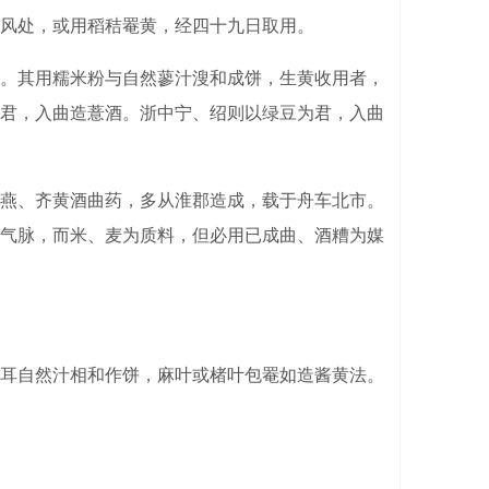
风处，或用稻秸罨黄，经四十九日取用。
。其用糯米粉与自然蓼汁溲和成饼，生黄收用者，
君，入曲造薏酒。浙中宁、绍则以绿豆为君，入曲
燕、齐黄酒曲药，多从淮郡造成，载于舟车北市。
气脉，而米、麦为质料，但必用已成曲、酒糟为媒
耳自然汁相和作饼，麻叶或楮叶包罨如造酱黄法。