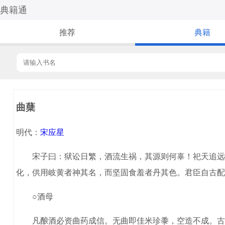
典籍通
推荐
典籍
曲蘖
明代：
宋应星
宋子曰：狱讼日繁，酒流生祸，其源则何辜！祀天追远，
化，供用岐黄者神其名，而坚固食羞者丹其色。君臣自古配
○酒母
凡酿酒必资曲药成信。无曲即佳米珍黍，空造不成。古来