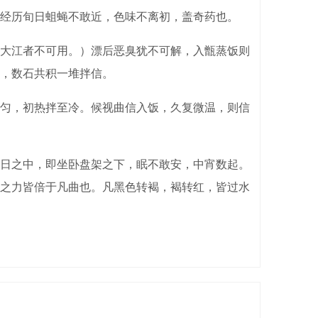
经历旬日蛆蝇不敢近，色味不离初，盖奇药也。
大江者不可用。）漂后恶臭犹不可解，入甑蒸饭则
，数石共积一堆拌信。
匀，初热拌至冷。候视曲信入饭，久复微温，则信
日之中，即坐卧盘架之下，眠不敢安，中宵数起。
之力皆倍于凡曲也。凡黑色转褐，褐转红，皆过水