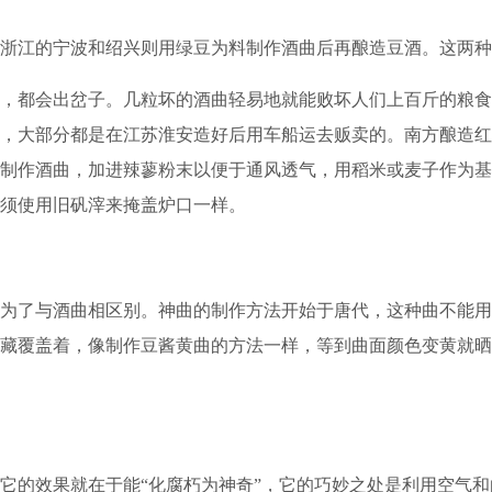
江的宁波和绍兴则用绿豆为料制作酒曲后再酿造豆酒。这两种
都会出岔子。几粒坏的酒曲轻易地就能败坏人们上百斤的粮食
，大部分都是在江苏淮安造好后用车船运去贩卖的。南方酿造红
制作酒曲，加进辣蓼粉末以便于通风透气，用稻米或麦子作为基
须使用旧矾滓来掩盖炉口一样。
了与酒曲相区别。神曲的制作方法开始于唐代，这种曲不能用
藏覆盖着，像制作豆酱黄曲的方法一样，等到曲面颜色变黄就晒
的效果就在于能“化腐朽为神奇”，它的巧妙之处是利用空气和