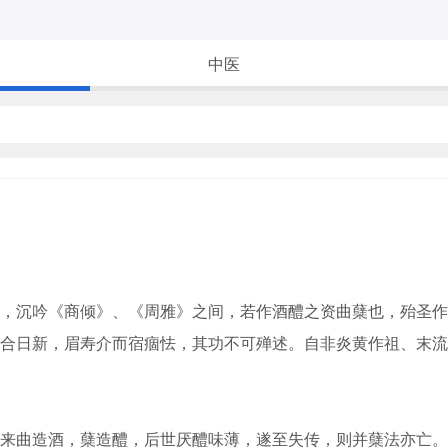
中医
沉吟《商倾》、《周雅》之间，若作酒醴之资曲蘖也，殆圣作
合日新，眉寿介而宿痼怯，其功不可殚述。自非炎黄作祖、末流
曲造酒，蘖造醴，后世厌醴味薄，遂至失传，则并蘖法亦亡。