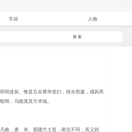
字词
人物
搜 索
而明述矣。惟是五谷菁华变幻，得水而凝，感风而
聪明，乌能竟其方术哉。
凡曲，麦、米、面随方土造，南北不同，其义则