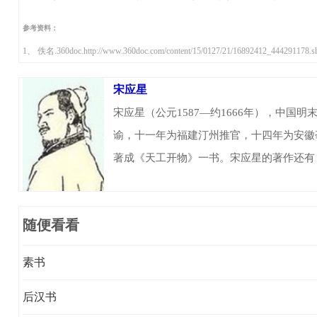
参考资料：
1、 佚名.360doc.http://www.360doc.com/content/15/0127/21/16892412_444291178.s
宋应星
宋应星（公元1587—约1666年），中国
谕，十一年为福建汀州推官，十四年为安徽
著成《天工开物》一书。宋应星的著作还有
随便看看
素书
后汉书