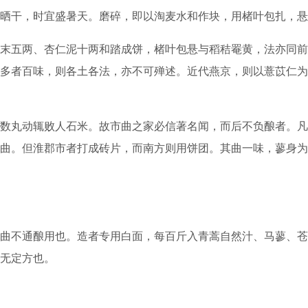
晒干，时宜盛暑天。磨碎，即以淘麦水和作块，用楮叶包扎，悬
五两、杏仁泥十两和踏成饼，楮叶包悬与稻秸罨黄，法亦同前
多者百味，则各土各法，亦不可殚述。近代燕京，则以薏苡仁为
丸动辄败人石米。故市曲之家必信著名闻，而后不负酿者。凡
曲。但淮郡市者打成砖片，而南方则用饼团。其曲一味，蓼身为
不通酿用也。造者专用白面，每百斤入青蒿自然汁、马蓼、苍
无定方也。