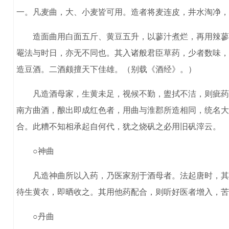
一。凡麦曲，大、小麦皆可用。造者将麦连皮，井水淘净，
造面曲用白面五斤、黄豆五升，以蓼汁煮烂，再用辣蓼末
罨法与时日，亦无不同也。其入诸般君臣草药，少者数味，
造豆酒。二酒颇擅天下佳雄。（别载《酒经》。）
凡造酒母家，生黄未足，视候不勤，盥拭不洁，则疵药数
南方曲酒，酿出即成红色者，用曲与淮郡所造相同，统名大
合。此糟不知相承起自何代，犹之烧矾之必用旧矾滓云。
○神曲
凡造神曲所以入药，乃医家别于酒母者。法起唐时，其曲
待生黄衣，即晒收之。其用他药配合，则听好医者增入，苦
○丹曲