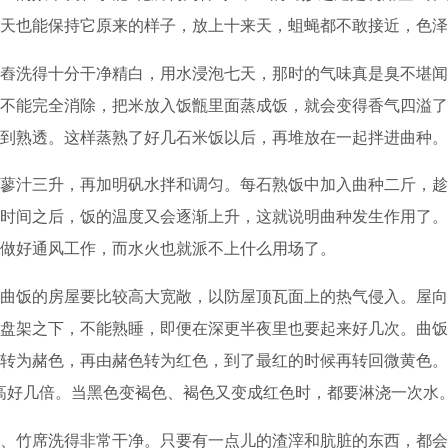
天也能保持它原来的样子，放上十来天，蛆蝇都不敢接近，色泽
洗得十分干净精白，用水浸泡七天，那时的气味真是臭不堪闻
不能完全消除，把米放入饭甑里面蒸成饭，就会变得香气四溢了
到熟透。这样蒸熟了好几石米饭以后，再堆放在一起拌进曲种。
汁三升，再加明矾水拌和调匀。每石熟饭中加入曲种二斤，趁
时间之后，饭的温度又会逐渐上升，这就说明曲种发生作用了。
做好通风工作，而水火也就派不上什么用场了。
饭的房屋要比较高大宽敞，以防屋顶瓦面上的热气侵入。屋向
盘架之下，不能熟睡，即便在深更半夜里也要起来好几次。曲饭
转为赭色，再由赭色转为红色，到了最红的时候再转回微黄色。
高好几倍。当黑色变褐色、褐色又变成红色时，都要淋浇一次水
竹席洗得非常干净。只要有一点儿的渣滓和肮脏的东西，都会