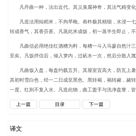
凡丹曲一种，法出近代。其义臭腐神奇，其法气精变化。
凡造法用灿稻米，不拘早晚。舂杵极其精细，水浸一七日
转成香气，其香芬甚。凡蒸此米成饭，初一蒸半生即止，不
凡曲信必用绝佳红酒糟为料，每糟一斗入马蓼自然汁三升
至矣。凡饭拌信后，倾入箩内，过矾水一次，然后分散入篾
凡曲饭入盘，每盘约载五升。其屋室宜高大，防瓦上暑气
其初时雪白色，经一二日成至黑色。黑转褐，褐转赭，赭转
一度。红则不复入水。凡造此物，曲工盥手与洗净盘簟，皆
上一篇
目录
下一篇
译文