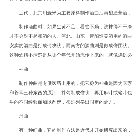
近代，北京用薏米为主要原料制作酒曲后再酿造薏酒，浙
制作酒曲时，如果生黄不足，看管不勤，洗抹得不干净，
才不会对不起酿酒的人。河北、山东一带酿造黄酒用的酒曲
安卖的酒曲是打成砖块状，而南方的酒曲则是做成饼团状。
这种酒糟不清楚是从哪个年代开始流传下来的，就像烧矾必
神曲
制作神曲是专供医药上用的，把它称为神曲是因为医家为
和苍耳三种东西的原汁，拌匀制成饼状，再用麻叶或楮叶包
生的不同经验而加以酌定，很难列举出固定的处方。
丹曲
有一种红曲，它的制作方法是近代才开始研究出来的，它