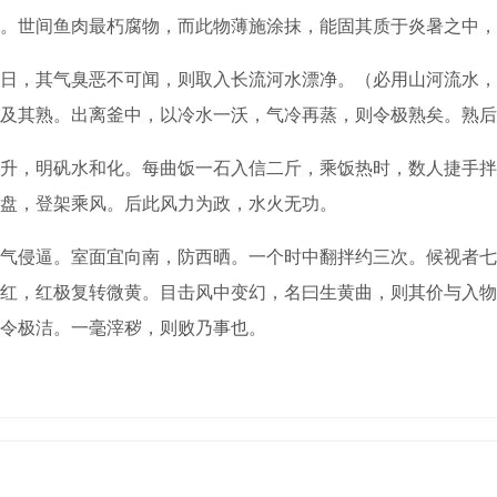
世间鱼肉最朽腐物，而此物薄施涂抹，能固其质于炎暑之中，
，其气臭恶不可闻，则取入长流河水漂净。（必用山河流水，
及其熟。出离釜中，以冷水一沃，气冷再蒸，则令极熟矣。熟后
，明矾水和化。每曲饭一石入信二斤，乘饭热时，数人捷手拌
盘，登架乘风。后此风力为政，水火无功。
侵逼。室面宜向南，防西晒。一个时中翻拌约三次。候视者七
红，红极复转微黄。目击风中变幻，名曰生黄曲，则其价与入物
令极洁。一毫滓秽，则败乃事也。