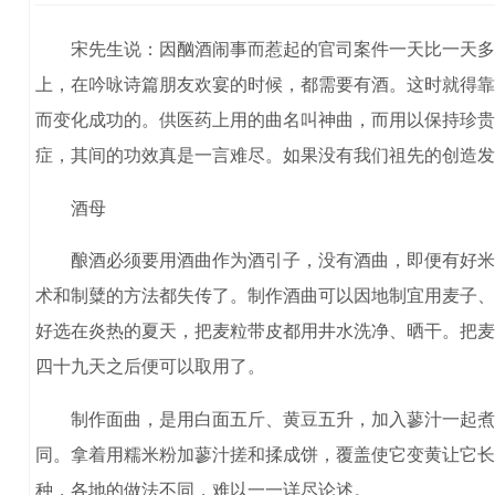
宋先生说：因酗酒闹事而惹起的官司案件一天比一天多，
上，在吟咏诗篇朋友欢宴的时候，都需要有酒。这时就得靠
而变化成功的。供医药上用的曲名叫神曲，而用以保持珍贵
症，其间的功效真是一言难尽。如果没有我们祖先的创造发
酒母
酿酒必须要用酒曲作为酒引子，没有酒曲，即便有好米好黍
术和制糵的方法都失传了。制作酒曲可以因地制宜用麦子、
好选在炎热的夏天，把麦粒带皮都用井水洗净、晒干。把麦
四十九天之后便可以取用了。
制作面曲，是用白面五斤、黄豆五升，加入蓼汁一起煮烂
同。拿着用糯米粉加蓼汁搓和揉成饼，覆盖使它变黄让它长
种，各地的做法不同，难以一一详尽论述。