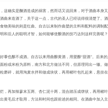
这确实是酗酒造成的祸害，然而话又说回来，对于酒曲本身又
酒曲来造酒了，关于这一点，古代的圣人已经说得很清楚了。酒
食物美味的则是红曲。自古以来制作曲糵的主料和配料的调制配
明和后人的聪明才智，如何能够使酿酒的技巧达到这样完善呢？
也酿不成酒。自古以来用曲酿黄酒，用糵酿“甜酒”。后来的人
面粉或米粉为原料，南方和北方做法不同，但原理同出一辙。做
粒磨碎，就用淘麦水拌和做成块状，再用楮叶包扎起来，悬挂在
，再加辣蓼末五两、杏仁泥十两，混合踏压成饼状，再用楮叶
出黄毛后才取用，方法和时间也跟前述的相同。在酒曲中加入主