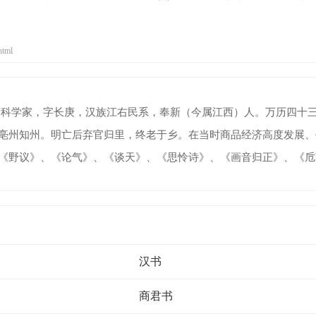
html
明末科学家，字长庚，汉族江右民系，奉新（今属江西）人。万历四十三年
亳州知州。明亡后弃官归里，终老于乡。在当时商品经济高度发展、
《野议》、《论气》、《谈天》、《思怜诗》、《画音归正》、《卮
汉书
商君书