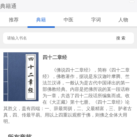
典籍通
推荐
典籍
中医
字词
人物
搜 索
四十二章经
《佛说四十二章经》，简称《四十二章
经》，佛教著作，据说是东汉迦叶摩腾、竺
法兰汉译，一般认为是古代中国译出的第一
部佛教经典。内容是把佛所说的某一段话称
为一章，共选了四十二段话所编集而成。收
在《大正藏》第十七册。《四十二章经》论
其胜义，盖有四端：一、辞最简驯，二、义最精富，三、胪者古
真，四、传最平易。用以上四重以观察于佛，则佛之全体大用
明。