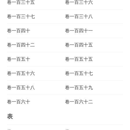
卷一百三十五
卷一百三十六
卷一百三十七
卷一百三十八
卷一百四十
卷一百四十一
卷一百四十二
卷一百四十五
卷一百五十
卷一百五十五
卷一百五十六
卷一百五十七
卷一百五十八
卷一百五十九
卷一百六十
卷一百六十二
表