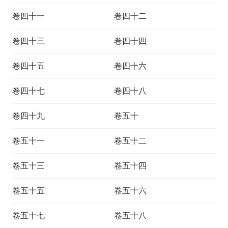
卷四十一
卷四十二
卷四十三
卷四十四
卷四十五
卷四十六
卷四十七
卷四十八
卷四十九
卷五十
卷五十一
卷五十二
卷五十三
卷五十四
卷五十五
卷五十六
卷五十七
卷五十八