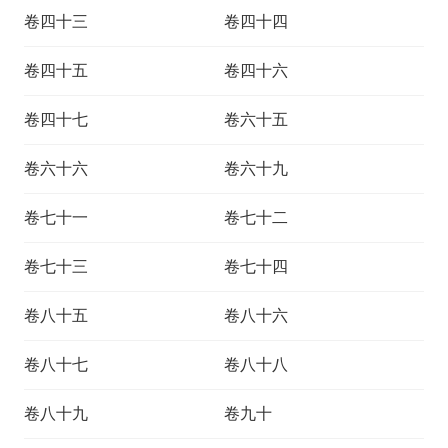
卷四十三
卷四十四
卷四十五
卷四十六
卷四十七
卷六十五
卷六十六
卷六十九
卷七十一
卷七十二
卷七十三
卷七十四
卷八十五
卷八十六
卷八十七
卷八十八
卷八十九
卷九十