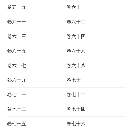
卷五十九
卷六十
卷六十一
卷六十二
卷六十三
卷六十四
卷六十五
卷六十六
卷六十七
卷六十八
卷六十九
卷七十
卷七十一
卷七十二
卷七十三
卷七十四
卷七十五
卷七十六