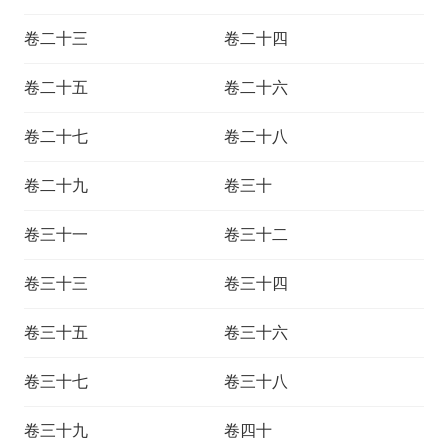
卷二十三
卷二十四
卷二十五
卷二十六
卷二十七
卷二十八
卷二十九
卷三十
卷三十一
卷三十二
卷三十三
卷三十四
卷三十五
卷三十六
卷三十七
卷三十八
卷三十九
卷四十