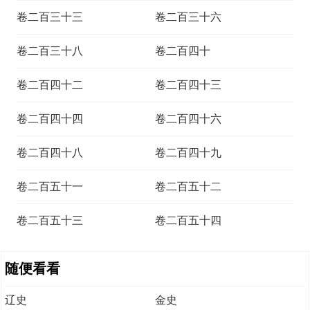
卷二百三十三
卷二百三十六
卷二百三十八
卷二百四十
卷二百四十二
卷二百四十三
卷二百四十四
卷二百四十六
卷二百四十八
卷二百四十九
卷二百五十一
卷二百五十二
卷二百五十三
卷二百五十四
随便看看
辽史
金史