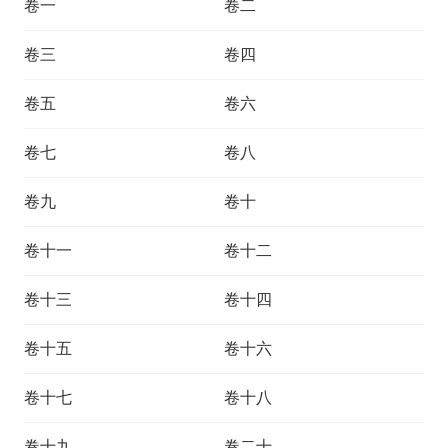
卷一
卷二
卷三
卷四
卷五
卷六
卷七
卷八
卷九
卷十
卷十一
卷十二
卷十三
卷十四
卷十五
卷十六
卷十七
卷十八
卷十九
卷二十