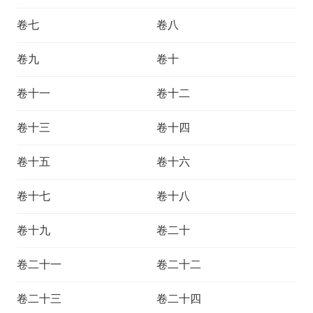
卷七
卷八
卷九
卷十
卷十一
卷十二
卷十三
卷十四
卷十五
卷十六
卷十七
卷十八
卷十九
卷二十
卷二十一
卷二十二
卷二十三
卷二十四