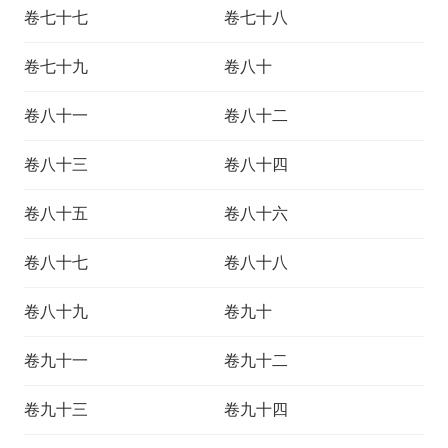
卷七十七
卷七十八
卷七十九
卷八十
卷八十一
卷八十二
卷八十三
卷八十四
卷八十五
卷八十六
卷八十七
卷八十八
卷八十九
卷九十
卷九十一
卷九十二
卷九十三
卷九十四