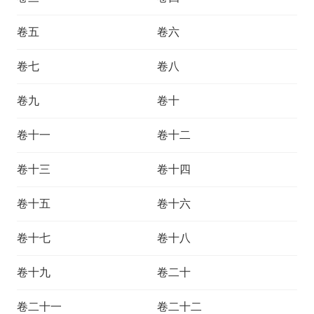
卷五
卷六
卷七
卷八
卷九
卷十
卷十一
卷十二
卷十三
卷十四
卷十五
卷十六
卷十七
卷十八
卷十九
卷二十
卷二十一
卷二十二