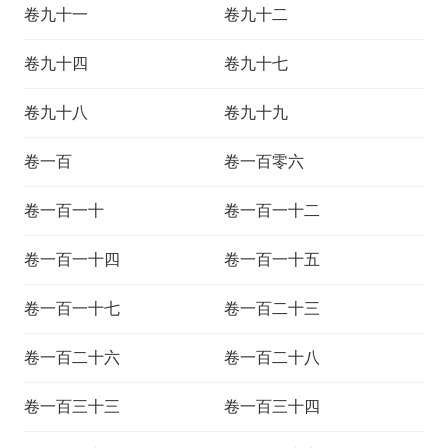
卷九十一
卷九十二
卷九十四
卷九十七
卷九十八
卷九十九
卷一百
卷一百零六
卷一百一十
卷一百一十二
卷一百一十四
卷一百一十五
卷一百一十七
卷一百二十三
卷一百二十六
卷一百二十八
卷一百三十三
卷一百三十四