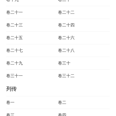
卷二十一
卷二十二
卷二十三
卷二十四
卷二十五
卷二十六
卷二十七
卷二十八
卷二十九
卷三十
卷三十一
卷三十二
列传
卷一
卷二
卷三
卷四