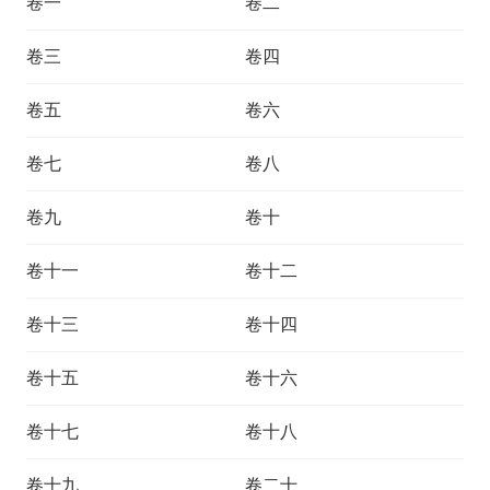
卷一
卷二
卷三
卷四
卷五
卷六
卷七
卷八
卷九
卷十
卷十一
卷十二
卷十三
卷十四
卷十五
卷十六
卷十七
卷十八
卷十九
卷二十