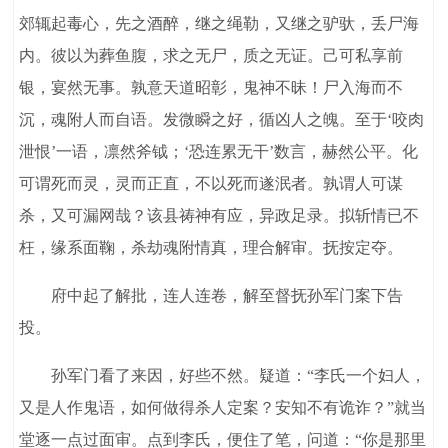
郊辄起毒心，先之酒醉，继之绳勒，又继之驴驮，丢尸海
内。彼以为葬鱼腹，求之无尸，质之无证。己可私享前
银，宴然无事。孰意天道昭彰，鬼神不昧！尸入海而不
沉，魂附人而自语。发微瞬之好，循凶人之魄。至于‘咬肉
泄恨’一语，凛然斧钺；‘恐连累无干’数言，赫然公平。化
可谓死而灵，灵而正直，不以死而遂泯者。孰谓人可谋
杀，又可漏网哉？该县祷神有应，异政足录。拟斩情已不
枉，缘系面鞠，杀劫魂附情真，理合解审。抚按定夺。
府中起了解批，连人连卷，解至督抚孙军门案下告
投。
孙军门看了来因，好些不然。疑道：“李氏一个妇人，
又是人作鬼语，如何做得杀人定案？安知不有诡诈？”就当
堂逐一点过面审。点到李氏，便住了笔，问道：“你是那里