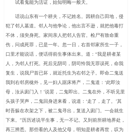
试看鬼能为活证，始知明晦一般天。
话说山东有一个耕夫，不记姓名。因耕自己田地，侵
犯了邻人墓道。邻人与他争论，他出言不逊，就把他毒打
不休，须臾身死。家间亲人把邻人告官。检尸有致命重
伤，问成死罪，已是一年。忽一日，右首邻家所生一子，
口里才能说话，便话得前生事体出来。道：“我是耕者某
人，为邻人打死。死后见阴司，阴司怜我无罪误死，命我
复生，说我尸首已坏，就近托生为右邻之子。即命二鬼送
我到右邻房栊外，见一妇人踞床将产，二鬼道：‘此即汝
母，汝从囱门入！’说罢，二鬼即出。二鬼在外，不听见里
头孩子哭声，二鬼回身进来看，说道：‘走了，走了。’其
时吾躲在衣架之下，被二鬼寻出，复送入囱门。一会就生
下来。”历历述说平生事，无一不记。又到前所耕地界处，
再三辨悉。那些看的人及他父母，明知是耕者再世，叹为