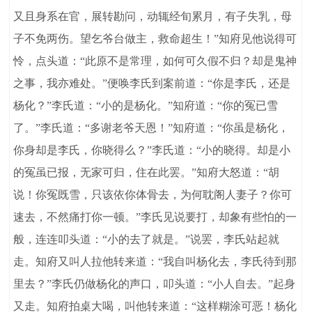
又且身系在官，展转勘问，动辄经旬累月，有子失乳，母
子不免两伤。望乞爷台做主，救命超生！”知府见他说得可
怜，点头道：“此原不是常理，如何可久假不归？却是鬼神
之事，我亦难处。”便唤李氏到案前道：“你是李氏，还是
杨化？”李氏道：“小的是杨化。”知府道：“你的冤已雪
了。”李氏道：“多谢老爷天恩！”知府道：“你虽是杨化，
你身却是李氏，你晓得么？”李氏道：“小的晓得。却是小
的冤虽已报，无家可归，住在此罢。”知府大怒道：“胡
说！你冤既雪，只该依你体骨去，为何耽阁人妻子？你可
速去，不然痛打你一顿。”李氏见说要打，却象有些怕的一
般，连连叩头道：“小的去了就是。”说罢，李氏站起就
走。知府又叫人拉他转来道：“我自叫杨化去，李氏待到那
里去？”李氏仍做杨化的声口，叩头道：“小人自去。”起身
又走。知府拍桌大喝，叫他转来道：“这样糊涂可恶！杨化