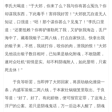
李氏大喝道：“于大郊，你来了么？我与你有甚么冤仇？你
却谋我东西，下此毒手！害得我好苦！”大郊犹兀自道无人
知证，口强道：“呸！那个谋你甚么？见鬼了！”李氏口里
道：“还要抵赖？你将驴缰勒死了我，又驴驮我海边，丢尸
海中了。藏着我银子二两八钱，打点自家快活。快拿出我
的银子来，不然，我就打你，咬你的肉，泄我的恨！”大郊
见他说出银子数目相对，已知果是杨化附魂，不敢隐匿，
遂对众吐机“前情是实。却不料阴魂附人，如此显明，只索
死去休！”
于良等听罢，当即押了大郊回家，将原劫杨化缠袋一
条，内盛军装银二两八钱，于本家灶锅烟笼里取出。于良
等道：“好了。好了。有此赃物，便可报官定罪，了这海上
浮尸的公案。若只是阴魂鬼话，万一后边本人醒了，阴魂