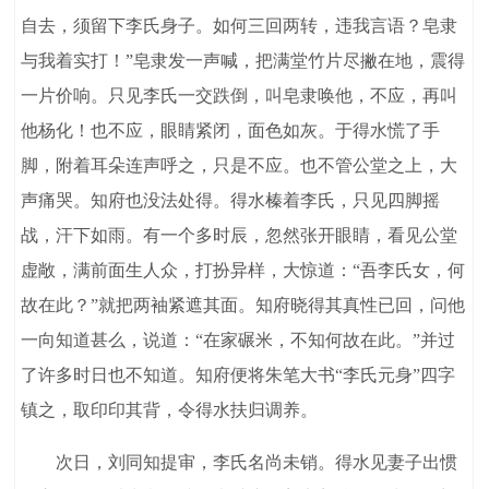
自去，须留下李氏身子。如何三回两转，违我言语？皂隶
与我着实打！”皂隶发一声喊，把满堂竹片尽撇在地，震得
一片价响。只见李氏一交跌倒，叫皂隶唤他，不应，再叫
他杨化！也不应，眼睛紧闭，面色如灰。于得水慌了手
脚，附着耳朵连声呼之，只是不应。也不管公堂之上，大
声痛哭。知府也没法处得。得水榛着李氏，只见四脚摇
战，汗下如雨。有一个多时辰，忽然张开眼睛，看见公堂
虚敞，满前面生人众，打扮异样，大惊道：“吾李氏女，何
故在此？”就把两袖紧遮其面。知府晓得其真性已回，问他
一向知道甚么，说道：“在家碾米，不知何故在此。”并过
了许多时日也不知道。知府便将朱笔大书“李氏元身”四字
镇之，取印印其背，令得水扶归调养。
次日，刘同知提审，李氏名尚未销。得水见妻子出惯