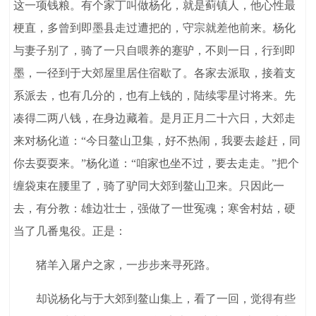
这一项钱粮。有个家丁叫做杨化，就是蓟镇人，他心性最
梗直，多曾到即墨县走过遭把的，守宗就差他前来。杨化
与妻子别了，骑了一只自喂养的蹇驴，不则一日，行到即
墨，一径到于大郊屋里居住宿歇了。各家去派取，接着支
系派去，也有几分的，也有上钱的，陆续零星讨将来。先
凑得二两八钱，在身边藏着。是月正月二十六日，大郊走
来对杨化道：“今日鳌山卫集，好不热闹，我要去趁赶，同
你去耍耍来。”杨化道：“咱家也坐不过，要去走走。”把个
缠袋束在腰里了，骑了驴同大郊到鳌山卫来。只因此一
去，有分教：雄边壮士，强做了一世冤魂；寒舍村姑，硬
当了几番鬼役。正是：
猪羊入屠户之家，一步步来寻死路。
却说杨化与于大郊到鳌山集上，看了一回，觉得有些