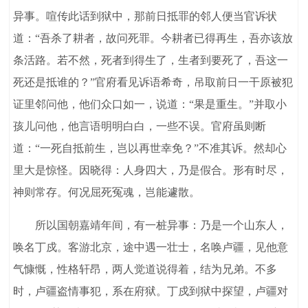
异事。喧传此话到狱中，那前日抵罪的邻人便当官诉状
道：“吾杀了耕者，故问死罪。今耕者已得再生，吾亦该放
条活路。若不然，死者到得生了，生者到要死了，吾这一
死还是抵谁的？”官府看见诉语希奇，吊取前日一干原被犯
证里邻问他，他们众口如一，说道：“果是重生。”并取小
孩儿问他，他言语明明白白，一些不误。官府虽则断
道：“一死自抵前生，岂以再世幸免？”不准其诉。然却心
里大是惊怪。因晓得：人身四大，乃是假合。形有时尽，
神则常存。何况屈死冤魂，岂能遽散。
所以国朝嘉靖年间，有一桩异事：乃是一个山东人，
唤名丁戍。客游北京，途中遇一壮士，名唤卢疆，见他意
气慷慨，性格轩昂，两人觉道说得着，结为兄弟。不多
时，卢疆盗情事犯，系在府狱。丁戍到狱中探望，卢疆对