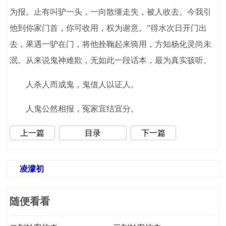
为报。止有叫驴一头，一向散缰走失，被人收去。今我引
他到你家门首，你可收用，权为谢意。”得水次日开门出
去，果遇一驴在门，将他拴鞠起来骑用，方知杨化灵尚未
泯。从来说鬼神难欺，无如此一段话本，最为真实骇听。
人杀人而成鬼，鬼借人以证人。
人鬼公然相报，冤家宜结宜分。
上一篇
目录
下一篇
凌濛初
随便看看