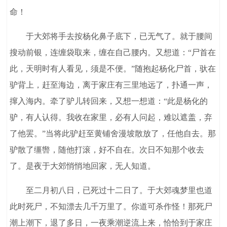
命！
于大郊将手去按杨化鼻子底下，已无气了。就于腰间
搜动前银，连缠袋取来，缠在自己腰内。又想道：“尸首在
此，天明时有人看见，须是不便。”随抱起杨化尸首，驮在
驴背上，赶至海边，离于家庄有三里地远了，扑通一声，
撺入海内。牵了驴儿转回来，又想一想道：“此是杨化的
驴，有人认得。我收在家里，必有人问起，难以遮盖，弃
了他罢。”当将此驴赶至黄铺舍漫坡散放了，任他自去。那
驴散了缰辔，随他打滚，好不自在。次日不知那个收去
了。是夜于大郊悄悄地回家，无人知道。
至二月初八日，已死过十二日了。于大郊魂梦里也道
此时死尸，不知漂去几千万里了。你道可杀作怪！那死尸
潮上潮下，退了多日，一夜乘潮逆流上来，恰恰到于家庄