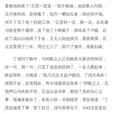
要救他则甚？”又想一想道：“若不救他，他若教人问我，
无可推托得。惹得毒了，他万一攀扯出来，得也得不稳。
何不了当了他？到是口净。”正是转一念，狠一念。从此遂
与狱吏两个通用，送了他三十两银子，摆布杀了卢疆。自
此丁戍白白地得了千金，又无人知他来历，摇摇摆摆，在
北京受用了三年。用过七八了，因下了潞河，搭船归家。
丁戍到了船中，与同船之人正在舱里大家说些闲话，
你一句，我一句，只见丁戍忽然跌倒了。一会儿爬起来，
睁起双眸，大喝道：“我乃北京大盗卢疆也。丁戍天杀的！
得我千金，反害我命，而今须索填还我来！”同船之人，见
他声口与先前不同，又说出这话来，晓得了戍有负心之
事，冤魂来索命了，各各心惊，共相跪拜，求告他道：“丁
戍自做差了事，害了好汉，须与吾辈无干。今好汉若是在