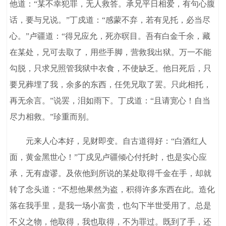
他道：“某不幸犯罪，无人救答。承兄平日相爱，有句心腹
话，要与兄说。”丁戍道：“感蒙不弃，若有见托，必当尽
心。”卢疆道：“得兄应允，死亦暝目。吾有白金千余，藏
在某处，兄可去取了，用些手脚，营救我出狱。万一不能
勾脱，只求兄照管我狱中衣食，不使缺乏。他日死后，只
要兄葬埋了我，余多的东西，任凭兄取了罢。只此相托，
再无余言。”说罢，泪如雨下。丁戍道：“且请宽心！自当
尽力相救。”珍重而别。
元来人心本好，见财即变。自古道得好：“白酒红人
面，黄金黑世心！”丁戍见卢疆倾心付托时，也是实心应
承，无有虚谬。及依他到所说的某处取得千金在手，却就
转了念头道：“不想他果然为盗，积得许多东西在此。造化
落在我手里，是我一场小富贵，也勾下半世受用了。总是
不义之物，他取得，我也取得，不为罪过。既到了手，还