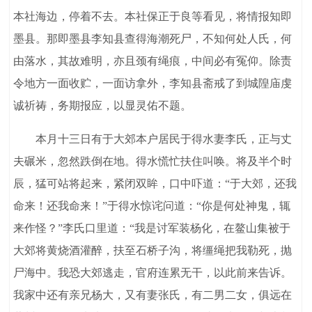
本社海边，停着不去。本社保正于良等看见，将情报知即
墨县。那即墨县李知县查得海潮死尸，不知何处人氏，何
由落水，其故难明，亦且颈有绳痕，中间必有冤仰。除责
令地方一面收贮，一面访拿外，李知县斋戒了到城隍庙虔
诚祈祷，务期报应，以显灵佑不题。
本月十三日有于大郊本户居民于得水妻李氏，正与丈
夫碾米，忽然跌倒在地。得水慌忙扶住叫唤。将及半个时
辰，猛可站将起来，紧闭双眸，口中吓道：“于大郊，还我
命来！还我命来！”于得水惊诧问道：“你是何处神鬼，辄
来作怪？”李氏口里道：“我是讨军装杨化，在鳌山集被于
大郊将黄烧酒灌醉，扶至石桥子沟，将缰绳把我勒死，抛
尸海中。我恐大郊逃走，官府连累无干，以此前来告诉。
我家中还有亲兄杨大，又有妻张氏，有二男二女，俱远在