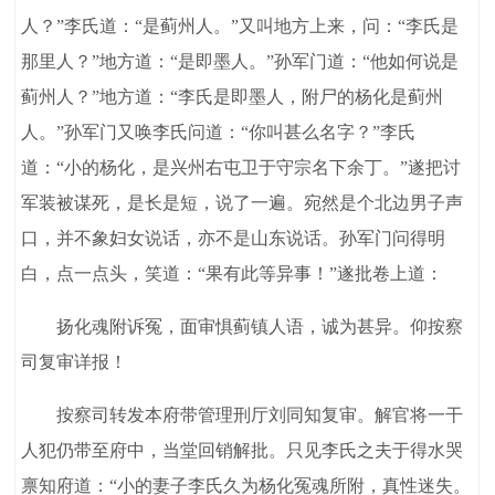
人？”李氏道：“是蓟州人。”又叫地方上来，问：“李氏是
那里人？”地方道：“是即墨人。”孙军门道：“他如何说是
蓟州人？”地方道：“李氏是即墨人，附尸的杨化是蓟州
人。”孙军门又唤李氏问道：“你叫甚么名字？”李氏
道：“小的杨化，是兴州右屯卫于守宗名下余丁。”遂把讨
军装被谋死，是长是短，说了一遍。宛然是个北边男子声
口，并不象妇女说话，亦不是山东说话。孙军门问得明
白，点一点头，笑道：“果有此等异事！”遂批卷上道：
扬化魂附诉冤，面审惧蓟镇人语，诚为甚异。仰按察
司复审详报！
按察司转发本府带管理刑厅刘同知复审。解官将一干
人犯仍带至府中，当堂回销解批。只见李氏之夫于得水哭
禀知府道：“小的妻子李氏久为杨化冤魂所附，真性迷失。