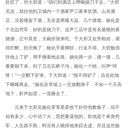
肚饥了，对大郊道：“咱们到酒店上呷碗烧刀子去。”大郊
见说，就拉他到卫城内一个酒家尹三家来饮酒。山东酒
店，没甚嘎饭下酒，无非是两碟大蒜、几个馍馍。杨化是
个北边穷军，好的是烧刀子。这尹三店中是有名最狠的黄
烧酒，正中其意，大碗价筛来吃。于大郊又在旁相劝，灌
得烂醉。到天晚了，杨化手垂脚软，行走不得。大郊勉强
扶他上了驴，用手搀着他走路。杨化骑一步，撞一撞，几
番要颠下来。到了卫北石桥子沟，杨化一个盹，叫声“呵
呀！”一交翻下驴来。于大郊道：“骑不得驴了，且在此地
下睡睡再走。”杨化在草坡上一交放翻身子，不知一个天高
地下，鼾声如雷，一觉睡去了。
元来于大郊见杨化零零星星收下好些包数银子，却不
知有多少，心中动了火，思想要谋他的。欺他是个单身穷
军，人生路不熟，料没有人晓得他来踪去迹。亦且这些族