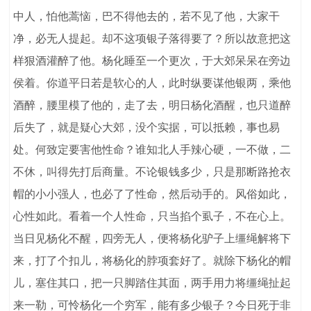
中人，怕他蒿恼，巴不得他去的，若不见了他，大家干
净，必无人提起。却不这项银子落得要了？所以故意把这
样狠酒灌醉了他。杨化睡至一个更次，于大郊呆呆在旁边
侯着。你道平日若是软心的人，此时纵要谋他银两，乘他
酒醉，腰里模了他的，走了去，明日杨化酒醒，也只道醉
后失了，就是疑心大郊，没个实据，可以抵赖，事也易
处。何致定要害他性命？谁知北人手辣心硬，一不做，二
不休，叫得先打后商量。不论银钱多少，只是那断路抢衣
帽的小小强人，也必了了性命，然后动手的。风俗如此，
心性如此。看着一个人性命，只当掐个虱子，不在心上。
当日见杨化不醒，四旁无人，便将杨化驴子上缰绳解将下
来，打了个扣儿，将杨化的脖项套好了。就除下杨化的帽
儿，塞住其口，把一只脚踏住其面，两手用力将缰绳扯起
来一勒，可怜杨化一个穷军，能有多少银子？今日死于非