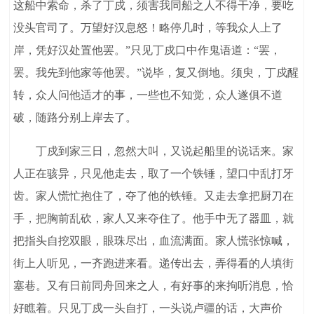
这船中索命，杀了丁戍，须害我同船之人不得干净，要吃
没头官司了。万望好汉息怒！略停几时，等我众人上了
岸，凭好汉处置他罢。”只见丁戍口中作鬼语道：“罢，
罢。我先到他家等他罢。”说毕，复又倒地。须臾，丁戍醒
转，众人问他适才的事，一些也不知觉，众人遂俱不道
破，随路分别上岸去了。
丁戍到家三日，忽然大叫，又说起船里的说话来。家
人正在骇异，只见他走去，取了一个铁锤，望口中乱打牙
齿。家人慌忙抱住了，夺了他的铁锤。又走去拿把厨刀在
手，把胸前乱砍，家人又来夺住了。他手中无了器皿，就
把指头自挖双眼，眼珠尽出，血流满面。家人慌张惊喊，
街上人听见，一齐跑进来看。递传出去，弄得看的人填街
塞巷。又有日前同舟回来之人，有好事的来拘听消息，恰
好瞧着。只见丁戍一头自打，一头说卢疆的话，大声价