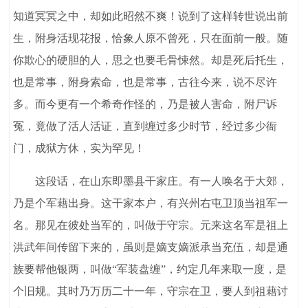
知道冥冥之中，却如此昭然不爽！说到了这样转世说出前
生，附身活现花报，恰象人原不曾死，只在面前一般。随
你欺心的硬胆的人，思之也要毛骨悚然。却是死后托生，
也是常事，附身索命，也是常事，古往今来，说不尽许
多。而今更有一个希奇作怪的，乃是被人害命，附尸诉
冤，竟做了活人活证，直到缠过多少时节，经过多少衙
门，成狱方休，实为罕见！
这段话，在山东即墨县干家庄。有一人唤名于大郊，
乃是个军藉出身。这干家本户，有兴州右屯卫顶当祖军一
名。那见在彼处当军的，叫做于守宗。元来这名军是祖上
洪武年间传留下来的，虽则是嫡支嫡派承当充伍，却是通
族要帮他银两，叫做“军装盘缠”，约定几年来取一度，是
个旧规。其时乃万历二十一年，守宗在卫，要人到祖藉讨