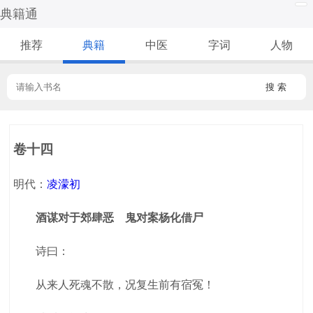
典籍通
推荐
典籍
中医
字词
人物
搜 索
卷十四
明代：
凌濛初
酒谋对于郊肆恶 鬼对案杨化借尸
诗曰：
从来人死魂不散，况复生前有宿冤！