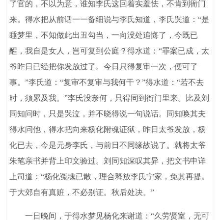
了官的，不以为意，谁知李氏这回着实羞怯，不肯到衙门
来。得水把从前话一一备细说与李氏知道，李氏哭道：“是
睡梦里，不知做此出丑勾当，一向没处追悔了，今既已
醒，我自是女人，岂可复到公庭？得水道：“罪案已成，太
爷昨日已经把你发放过了。今日只得复审一次，便可了
事。”李氏道：“复审不复审与我何干？”得水道：“若不去
时，须累及我。”李氏没奈何，只得同到衙门里来。比及刘
同知问时，只是哭泣，并不晓得说一句说话。同知唤其夫
得水问他，得水把向来杨化附魂证狱，昨日太爷发放，杨
化已去，今是元身李氏，与前日不同缘故说了。就将太爷
朱笔亲书并背上印文验过。刘同知深叹其异，把文书申详
上司道：“杨化冤魂已散，理合释放李氏宁家，免其再提。
于大郊自有真赃，不必别证。秋后处决。”
一日晚间，于得水梦见杨化来谢道：“久劳贤室，无可