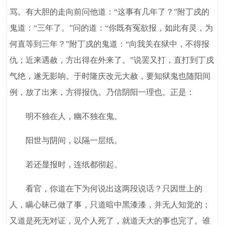
骂。有大胆的走向前问他道：“这事有几年了？”附丁戍的
鬼道：“三年了。”问的道：“你既有冤欲报，如此有灵，为
何直等到三年？”附丁戍的鬼道：“向我关在狱中，不得报
仇；近来遇赦，方出得在外来了。”说罢又打，直打到丁戍
气绝，遂无影响。于时隆庆改元大赦，要知狱鬼也随阳间
例，放了出来，方得报仇。乃信阴阳一理也。正是：
明不独在人，幽不独在鬼。
阳世与阴间，以隔一层纸。
若还显报时，连纸都彻起。
看官，你道在下为何说出这两段说话？只因世上的
人，瞒心昧己做了事，只道暗中黑漆漆，并无人知觉的；
又道是死无对证，见个人死了，就道天大的事也完了。谁