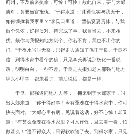
蓟州，不及前来执命，可怜！可怜！故此自来，要与大郊
质对，务要当官报仇。”于得水道：“此冤仇实与我无干，
如何缠扰着我家里？”李氏口里道：“暂借贤妻贵体，与我
做个凭依，好得质对。待完成了事，我自当去，不来相
扰。烦你与我报知地方则个。你若不肯，我也不出你的
门。”于得水当时无奈，只得走去通知了保正于良。于良不
信，到得水家中看个的确，只见李氏再说那杨化一番说
话，明明白白，一些不差。于良走去报知老人邵强与地方
牌头小甲等，都来看了。前后说话，都是一样。
于良、邵强遂同地方人等，一拥来到于大郊家里，叫
出大郊来道：“你干得好事！今有冤魂在于得水家中，你可
快去面对。”大郊心里有病，见说着这话，好不心惊！却又
道：“有甚么冤魂在得水家里？可又作怪，且去看一看，怕
做甚么！”违不得众人，只得软软随了去。到得水家，只见