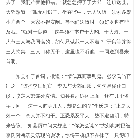
去了，我们难替他担错。”就急急押了于大郊，连赃送县。
大郊想道：“罪无可逃了。坐在监中，无人送饭，须索多攀
本户两个，大家不得安闲。等他们送饭时，须好歹也有些
及我。”就对于良道：“这事须有本户于大豹、于大敖、于
大节三人与我同谋的，如何只做我一人不着？”于良等并将
三人拘集。三人口称无干，这里也不听他，一同送到县来
首明。
知县准了首词，批道：“情似真而事则鬼。必李氏当官
证之！”随拘李氏到官。李氏与大郊面质，句句是杨化口
谈，咬定大郊谋死真情。知县看那诉词上面，还有几个名
字，问：“这于大豹等几人，却是怎的？”李氏道：“止是大
郊一个，余人并不相干。正恐累及平人，故不避幽明，特
来告陈。”知县厉声问大郊道：“你怎么说？”大郊此时已被
李氏附魂活灵活现的说话，惊得三魂俱不在体了，只得叩