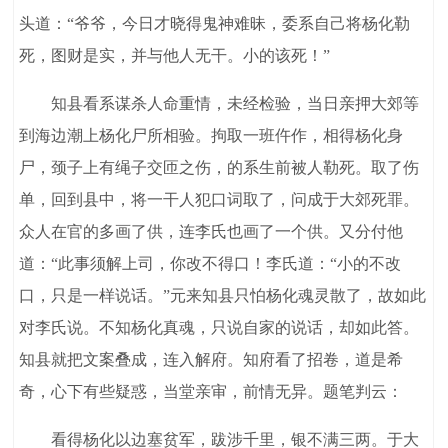
头道：“爷爷，今日才晓得鬼神难昧，委系自己将杨化勒
死，图财是实，并与他人无干。小的该死！”
知县看系谋杀人命重情，未经检验，当日亲押大郊等
到海边潮上杨化尸所相验。拘取一班仵作，相得杨化身
尸，颈子上有绳子交匝之伤，的系生前被人勒死。取了伤
单，回到县中，将一干人犯口词取了，问成于大郊死罪。
众人在官的多画了供，连李氏也画了一个供。又分付他
道：“此事须解上司，你改不得口！李氏道：“小的不改
口，只是一样说话。”元来知县只怕杨化魂灵散了，故如此
对李氏说。不知杨化真魂，只说自家的说话，却如此答。
知县就把文案叠成，连入解府。知府看了招卷，道是希
奇，心下有些疑惑，当堂亲审，前情无异。题笔判云：
看得杨化以边塞贫军，跋涉千里，银不满三两。于大