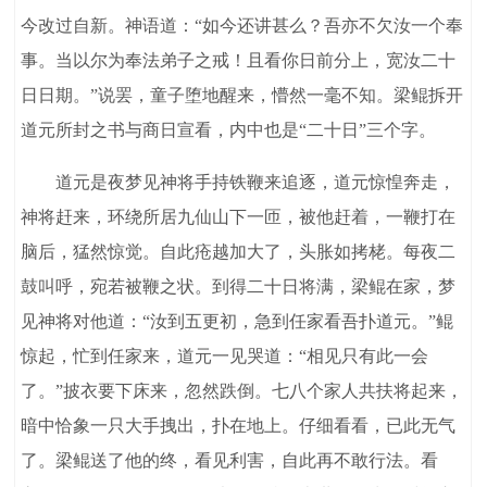
今改过自新。神语道：“如今还讲甚么？吾亦不欠汝一个奉
事。当以尔为奉法弟子之戒！且看你日前分上，宽汝二十
日日期。”说罢，童子堕地醒来，懵然一毫不知。梁鲲拆开
道元所封之书与商日宣看，内中也是“二十日”三个字。
道元是夜梦见神将手持铁鞭来追逐，道元惊惶奔走，
神将赶来，环绕所居九仙山下一匝，被他赶着，一鞭打在
脑后，猛然惊觉。自此疮越加大了，头胀如拷栳。每夜二
鼓叫呼，宛若被鞭之状。到得二十日将满，梁鲲在家，梦
见神将对他道：“汝到五更初，急到任家看吾扑道元。”鲲
惊起，忙到任家来，道元一见哭道：“相见只有此一会
了。”披衣要下床来，忽然跌倒。七八个家人共扶将起来，
暗中恰象一只大手拽出，扑在地上。仔细看看，已此无气
了。梁鲲送了他的终，看见利害，自此再不敢行法。看