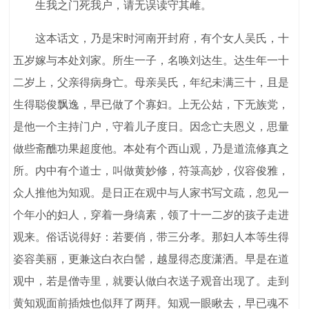
生我之门死我户，请无误读守其雌。
这本话文，乃是宋时河南开封府，有个女人吴氏，十
五岁嫁与本处刘家。所生一子，名唤刘达生。达生年一十
二岁上，父亲得病身亡。母亲吴氏，年纪未满三十，且是
生得聪俊飘逸，早已做了个寡妇。上无公姑，下无族党，
是他一个主持门户，守着儿子度日。因念亡夫恩义，思量
做些斋醮功果超度他。本处有个西山观，乃是道流修真之
所。内中有个道士，叫做黄妙修，符箓高妙，仪容俊雅，
众人推他为知观。是日正在观中与人家书写文疏，忽见一
个年小的妇人，穿着一身缟素，领了十一二岁的孩子走进
观来。俗话说得好：若要俏，带三分孝。那妇人本等生得
姿容美丽，更兼这白衣白髻，越显得态度潇洒。早是在道
观中，若是僧寺里，就要认做白衣送子观音出现了。走到
黄知观面前插烛也似拜了两拜。知观一眼瞅去，早已魂不