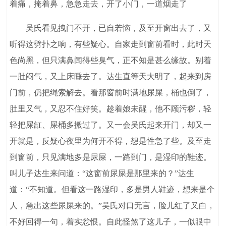
着痛，掩着鼻，急急走去，开了小门，一道烟走了
吴氏看见拽门不开，已自若恼，及至开窗出去了，又
听得这劈扑之响，有些疑心。自家走到窗前看时，此时天
色尚黑，但只满鼻闻得些臭气，正不知是甚么缘故。别着
一肚闷气，又上床睡去了。达生直等天大明了，起来到房
门前，仍把绳索解去。看那窗前时满地尿屎，桶也倒了，
肚里又气，又忍不住好笑。趁着娘未醒，他不顾污秽，轻
轻把屎缸、屎桶多搬过了。又一会吴氏起来开门，却又一
开就是，反疑心夜里为何开不得，想是性急了些。及至走
到窗前，只见满地多是尿屎，一路到门，是湿印的鞋迹。
叫儿子达生来问道：“这窗前尿屎是那里来的？”达生
道：“不知道。但看这一路湿印，多是男人鞋迹，想来是个
人，急出这些尿屎来的。”吴氏对口无言，脸儿红了又白，
不好回得一句，着实忿恨。自此怪煞了这儿子，一似眼中