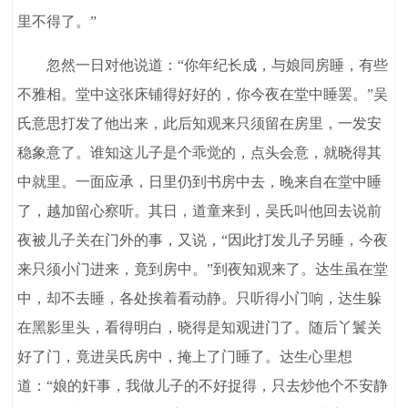
里不得了。”
忽然一日对他说道：“你年纪长成，与娘同房睡，有些
不雅相。堂中这张床铺得好好的，你今夜在堂中睡罢。”吴
氏意思打发了他出来，此后知观来只须留在房里，一发安
稳象意了。谁知这儿子是个乖觉的，点头会意，就晓得其
中就里。一面应承，日里仍到书房中去，晚来自在堂中睡
了，越加留心察听。其日，道童来到，吴氏叫他回去说前
夜被儿子关在门外的事，又说，“因此打发儿子另睡，今夜
来只须小门进来，竟到房中。”到夜知观来了。达生虽在堂
中，却不去睡，各处挨着看动静。只听得小门响，达生躲
在黑影里头，看得明白，晓得是知观进门了。随后丫鬟关
好了门，竟进吴氏房中，掩上了门睡了。达生心里想
道：“娘的奸事，我做儿子的不好捉得，只去炒他个不安静