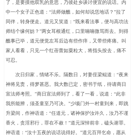
了，是要摸他双乳的意思，乃彼处乡谈讨便宜的说话。内
中一个女子正色道：“法师做醮，如何却说恁地话？”拉了
同伴，转身便走。道元又笑道：“既来看法事，便与高功法
师结个缘何妨？”两女耳根通红，口里喃喃微骂而去。到得
醮事已毕，道元便觉左耳后边有些作痒，又带些疼痛。叫
家人看看，只见一个红蓓蕾如粟粒大，将指头按去，痛不
可忍。
次日归家，情绪不乐。隔数日，对妻侄梁鲲道：“夜来
神将见责，得梦甚恶。我大数已定，密书于纸，待请商日
宣法师考照。”商日宣法师到了，看了一看，说道：“此非
我所能辨，须圣童至乃可决。”少顷门外一村童到来，即跳
升梁间，作神语道：“任道元，诸神保护汝许久，汝乃不谨
香火，贪淫邪行，罪在不赦！”道元深悼前非，磕头谢罪。
神语道：“汝十五夜的说话说得好。”道元百拜乞命，愿从