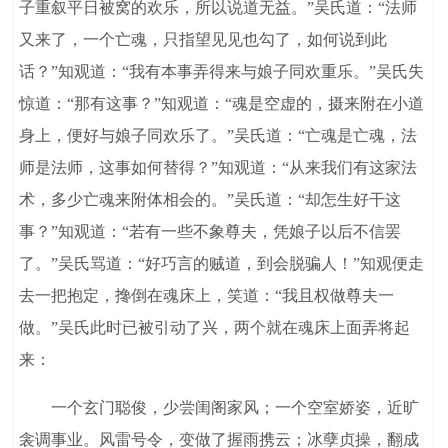
子重叙平日被窝的欢乐，所以说道无益。”吴氏道：“法师
又来了，一个亡魂，只指望见见也勾了，如何说到此
话？”知观道：“我有本事弄得来与娘子同欢重乐。”吴氏失
惊道：“那有这事？”知观道：“魂是空虚的，摄来附在小道
身上，便好与娘子同欢乐了。”吴氏道：“亡魂是亡魂，法
师是法师，这事如何替得？”知观道：“从来我们有这家法
术，多少亡魂来附体相会的。”吴氏道：“却怎生好干这
事？”知观道：“若有一些不象尊夫，凭娘子以后不信罢
了。”吴氏骂道：“好巧言的贼道，到会脱骗人！”知观便走
去一把抱定，搀倒在魂床上，笑道：“我且权做尊夫一
做。”吴氏此时已被引动了兴，两个就在魂床上面弄将起
来：
一个玄门聪俊，少尝闺阁家风；一个空室娇姿，近旷
衾调事业。风雷号令，变做了握雨携云；冰孽贞操，翻成