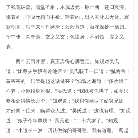
了残花破蕊。满堂圣象，本属虚元一脉亡魂，还归冥漠。
噙着的，呼吸元精而不歇。耨着的，出入玄牝以无休。寂
寂朝真，独乌来时丹路滑；殷殷慕道，百花深处一僧归。
个中昧，真夸羡，玄之又玄；色里身，不耐烦，寡之又
寡。
两个云雨才罢，真正弄得心满意足。知观对吴氏
道：“比尊夫手段有差池否？”吴氏咳了一口道：“贼禽兽！
羞答答的，只管提起这话做甚？”知观才谢道：“多承娘子
不弃，小道粉身难报。”吴氏道：“我既被你哄了，如今只
要相处得情长则个。”知观道：“我和你须认了姑舅兄妹，
才好两下往来，瞒得众人过。”吴氏道：“这也有理。”知观
道：“娘子今年尊庚？”吴氏道：“二十六岁了。”知观
道：“小道长一岁，叨认做你的哥哥罢。我有道理。”爬起