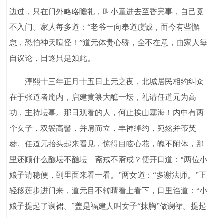
边过，只在门外略略瞻礼，叫小童进去至香完事，自己竟
不入门。家人每多道：“老爷一向奉道虔诚，而今有些懈
怠，恐怕神天喧怪！”道元体贵心骄，全不在意，由家人每
自议论，日逐只是如此。
淳熙十三年正月十五日上元之夜，北城居民相约纠众
在于张道者庵内，启建黄箓大醮一坛，礼请任道元为高
功，主持坛事。那日观看的人，何止挨山塞海！内中有两
个女子，双鬟高髻，并肩而立，丰神绰约，宛然并蒂芙
蓉。任道元抬头起来看见，惊得目眩心花，魄不附体，那
里还顾什么醮坛不醮坛，斋戒不斋戒？便开口道：“两位小
娘子请稳便，到里面来看一看。”两女道：“多谢法师。”正
轻移莲步进门来，道元目不转睛看上看下，口里诌道：“小
娘子提起了谰裙。”盖是福建人叫女子“抹胸”做谰裙。提起