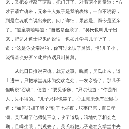
来，又把令牌敲了两敲，把门开了。对着两个道童道：“方
才召请亡魂来，元来主人娘子是我的表妹，一向不晓得，
到是亡魂明白说出来的。问了详细，果然是。而今是至亲
了。”道童笑嘻嘻道：“自然是至亲了。”吴氏也叫儿子出
来，把适才道士捣鬼的说话，也如此学与儿子听了，
道：“这是你父亲说的，你可过来认了舅舅。”那儿子小，
晓得甚么好歹？此后依话只叫舅舅。
从此日日推说召魂，就弄这事。晚间，吴氏出来，道
士进来，只把孝堂魂床为交欢之处，一发亲密了。那儿子
但听说“召魂”，便道：“要见爹爹。”只哄他道：“你是阳
人，见不得的。”儿子只得也罢了。心里却未免有些疑心
道：“如何只却了我？”到了七昼夜，坛事已完，百日孝
满。吴氏谢了他师徒三众，收了道场，暗地约了相会之
期，且瞒生眼，到观去了。吴氏就把儿子送在义学堂中先