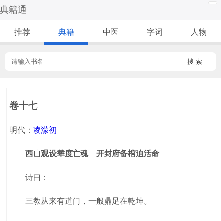
典籍通
推荐
典籍
中医
字词
人物
搜 索
卷十七
明代：
凌濛初
西山观设辇度亡魂 开封府备棺迫活命
诗曰：
三教从来有道门，一般鼎足在乾坤。