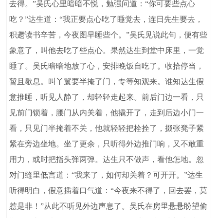
去得。”吴氏心里暗暗不悦，勉强问道：“你可要些点心
吃？”达生道：“我正要点心吃了睡觉去，连日先生要去，
积趱读书辛苦，今夜图早睡些个。”吴氏见说此句，便有些
象意了，叫他去吃了些点心。果然达生到堂中床里，一觉
睡了。吴氏暗暗地放了心，安排晚饭自吃了。收拾停当，
暂且歇息。叫丫鬟要半掩了门，专等知观来。谁知达生假
意推睡，听见人静了，却轻轻走起来。前后门边一看，只
见前门锁着，腰门从内关着，他撬开了，走到后边小门一
看，只见门半掩着不关，他就轻轻把栓拴了，掇张凳子紧
紧在旁边坐地。坐了更余，只听得外边推门响，又不敢重
用力，或时把指头弹两弹。达生只不做声，看他怎地。忽
对门缝里低言道：“我来了，如何却关着？可开开。”达生
听得明白，假意插着口气道：“今夜来不得了，回去罢，莫
惹是非！”从此不听见外边声息了。吴氏在房里悬悬盼望偷