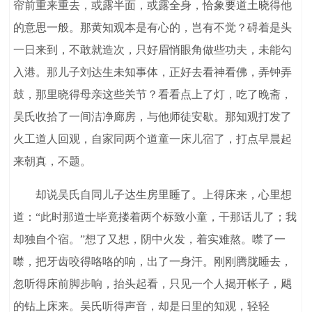
帘前重来重去，或露半面，或露全身，恰象要道土晓得他
的意思一般。那黄知观本是有心的，岂有不觉？碍着是头
一日来到，不敢就造次，只好眉悄眼角做些功夫，未能勾
入港。那儿子刘达生未知事体，正好去看神看佛，弄钟弄
鼓，那里晓得母亲这些关节？看看点上了灯，吃了晚斋，
吴氏收拾了一间洁净廊房，与他师徒安歇。那知观打发了
火工道人回观，自家同两个道童一床儿宿了，打点早晨起
来朝真，不题。
却说吴氏自同儿子达生房里睡了。上得床来，心里想
道：“此时那道士毕竟搂着两个标致小童，干那话儿了；我
却独自个宿。”想了又想，阴中火发，着实难熬。噤了一
噤，把牙齿咬得咯咯的响，出了一身汗。刚刚腾胧睡去，
忽听得床前脚步响，抬头起看，只见一个人揭开帐子，飓
的钻上床来。吴氏听得声音，却是日里的知观，轻轻