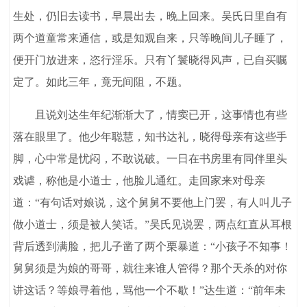
生处，仍旧去读书，早晨出去，晚上回来。吴氏日里自有
两个道童常来通信，或是知观自来，只等晚间儿子睡了，
便开门放进来，恣行淫乐。只有丫鬟晓得风声，已自买嘱
定了。如此三年，竟无间阻，不题。
且说刘达生年纪渐渐大了，情窦已开，这事情也有些
落在眼里了。他少年聪慧，知书达礼，晓得母亲有这些手
脚，心中常是忧闷，不敢说破。一日在书房里有同伴里头
戏谑，称他是小道士，他脸儿通红。走回家来对母亲
道：“有句话对娘说，这个舅舅不要他上门罢，有人叫儿子
做小道士，须是被人笑话。”吴氏见说罢，两点红直从耳根
背后透到满脸，把儿子凿了两个栗暴道：“小孩子不知事！
舅舅须是为娘的哥哥，就往来谁人管得？那个天杀的对你
讲这话？等娘寻着他，骂他一个不歇！”达生道：“前年未