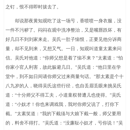
之钉，恨不得即时拔去了。
却说那夜黄知观吃了这一场亏，香喷喷一身衣服，没
一件不污秽了。闷闷在观中洗净整治，又是嘴唇跌坏，有
好几日不到刘家来走。吴氏一肚子恼恨，正要见他分诉商
量，却不见到来，又想又气。一日，知观叫道童太素来问
信。吴氏对他道：“你师父想是着了恼不来？”太素道：“怕
你家小官人利害，故此躲避几日。”吴氏道：“他日里在学
堂中，到不如日间请你师父过来商量句话。”那太素是个十
八九岁的人，晓得吴氏这些行径，也自丢眉丢眼来挑吴氏
道：“十分师父不得工夫，小道童权替遭儿也使得。”吴氏
道：“小奴才！你也来调戏我，我对你师父说了，打你下
截。”太素笑道：“我的下截须与大娘下截一般，师父要用
的，料舍不得打。”吴氏道：“没廉耻小奴才，亏你说！”吴