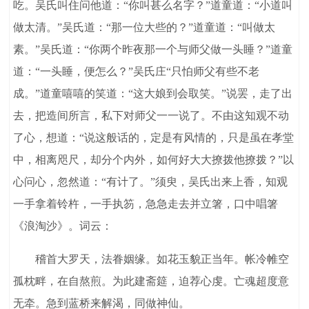
吃。吴氏叫住问他道：“你叫甚么名字？”道童道：“小道叫
做太清。”吴氏道：“那一位大些的？”道童道：“叫做太
素。”吴氏道：“你两个昨夜那一个与师父做一头睡？”道童
道：“一头睡，便怎么？”吴氏庄“只怕师父有些不老
成。”道童嘻嘻的笑道：“这大娘到会取笑。”说罢，走了出
去，把造间所言，私下对师父一一说了。不由这知观不动
了心，想道：“说这般话的，定是有风情的，只是虽在孝堂
中，相离咫尺，却分个内外，如何好大大撩拨他撩拨？”以
心问心，忽然道：“有计了。”须臾，吴氏出来上香，知观
一手拿着铃杵，一手执笏，急急走去并立箸，口中唱箸
《浪淘沙》。词云：
稽首大罗天，法眷姻缘。如花玉貌正当年。帐冷帷空
孤枕畔，在自熬煎。为此建斋筵，迫荐心虔。亡魂超度意
无牵。急到蓝桥来解渴，同做神仙。