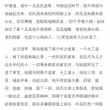
中饿鬼，观中一见吴氏姿客，与他说话时节，恨不得就与
他做起光来。吴氏虽未就想到邪路上去，却见这知观丰姿
出众，语言爽朗，也暗暗地喝采道：“好个齐整人物！如何
却出了家？且喜他不装模样，见说做醮，便肯轻身出观，
来到我家，也是个心热的人。”心里也就有几分欢喜了。
次日清早，黄知观领了两个年少道童，一个火工道
人，桃了经箱卷轴之类，一径到吴氏家来。吴氏只为儿子
达生年纪尚小，一切事务都是自家支持，与知观拜见了，
进了孝堂。知观与同两个道童、火工道人，张挂三清、众
灵，铺设齐备，动起法器。免不得宣扬大概，启请、摄
召、放赦、招魂，闹了一回，吴氏出来上香朝圣，那知观
一眼估定，越发卖弄精神。同两个道童齐声朗诵经典毕，
起身执着意旨，跪在圣像面前毯上宣白，叫吴氏也一同跪