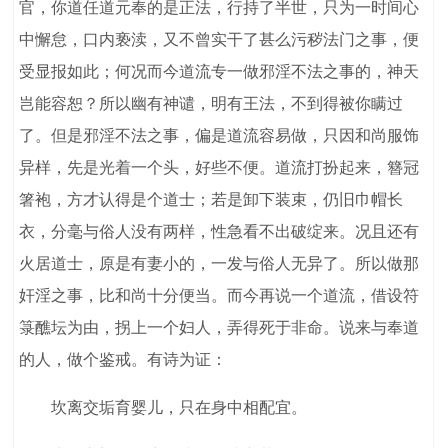
官，你道任道元奉的是正法，行持了半世，只为一时间心
中懈怠，口内亵渎，又不曾实干了甚么污秽法门之事，便
受显报如此；何况而今道流专一做邪淫不法之事的，神天
岂能容恕？所以幽有神谴，明有王法，不到得被你瞒过
了。但是邪淫不法之事，偏是道流容易做，只因和尚服饰
异样，先是光着一个头，好些不便。道流打扮起来，簪冠
箸袍，方才认得是个道士；若是卸下装束，仍旧巾帽长
衣，分毫与俗人没有两样，性急看不出破绽来。况且还有
火居道士，原是有妻小的，一发与俗人无异了。所以做那
奸淫之事，比和尚十分便当。而今再说一个道流，借设符
箓醮坛为由，拐上一个妇人，弄得死于非命。说来与奉道
的人，做个鉴戒。有诗为证：
坎离交垢育婴儿，只在身中相配宜。