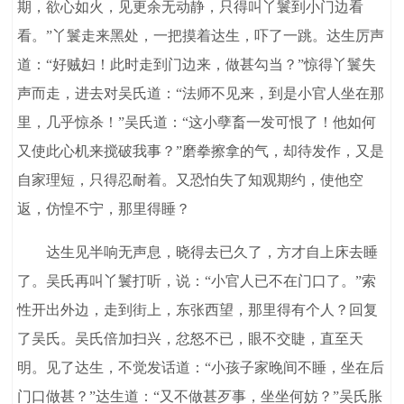
期，欲心如火，见更余无动静，只得叫丫鬟到小门边看
看。”丫鬟走来黑处，一把摸着达生，吓了一跳。达生厉声
道：“好贼妇！此时走到门边来，做甚勾当？”惊得丫鬟失
声而走，进去对吴氏道：“法师不见来，到是小官人坐在那
里，几乎惊杀！”吴氏道：“这小孽畜一发可恨了！他如何
又使此心机来搅破我事？”磨拳擦拿的气，却待发作，又是
自家理短，只得忍耐着。又恐怕失了知观期约，使他空
返，仿惶不宁，那里得睡？
达生见半响无声息，晓得去已久了，方才自上床去睡
了。吴氏再叫丫鬟打听，说：“小官人已不在门口了。”索
性开出外边，走到街上，东张西望，那里得有个人？回复
了吴氏。吴氏倍加扫兴，忿怒不已，眼不交睫，直至天
明。见了达生，不觉发话道：“小孩子家晚间不睡，坐在后
门口做甚？”达生道：“又不做甚歹事，坐坐何妨？”吴氏胀