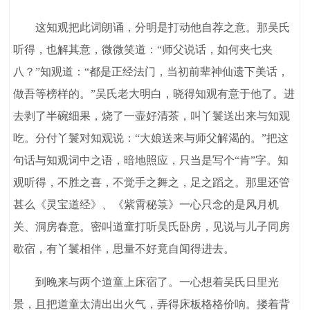
这知观把此词朗诵，分明是打动他自荐之意。那吴氏
听得，也解其意，微微笑道：“师父说话，如何夹七夹
八？”知观道：“都是正经法门，当初前辈神仙遗下美话，
做吾等榜样的。”吴氏老大明白，晓得知观有意于他了。进
去剥了半碗细果，烧了一壶好清茶，叫丫鬟送出来与知观
吃。分付丫鬟对知观说：“大娘送来与师父解渴的。”把这
句话与知观词中之语，暗地照应，只当是写个“肯”字。知
观听得，不胜之喜，不觉手之舞之，足之蹈之。那里还管
甚么《灵宝道经》、《紫霄秘箓》一心只念的是风月机
关、洞房春意。密叫道童打听吴氏卧房，见说与儿子同房
歇宿，有丫鬟相伴，思量不好竟自闻得进去。
到晚来与两个道童上床宿了。一心想着吴氏日里光
景，且把道童太清出出火气，弄得床板格格价响。搂着背