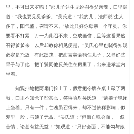
里，不可出来罗唣！”那儿子达生见说召得父亲魂，口里嚷
道：“我也要见见爹爹。”吴氏道：“我的儿，法师说‘生人
多了，阳气盛，召请不来。’故此只好你母亲一个守灵。你
要看不打紧，万一为此召不来，空成画饼，且等这番果然
召得爹爹来，以后却教你相见便是。”吴氏心里也晓得知观
必定是托故，有此蹊跷，把甜言美语稳住儿子，又寻好些
果子与了他，把丫鬟同他反关住在房里了，出来进孝堂内
坐着。
知观扑地把两扇门拴上了，假意把令牌在桌上敲了两
敲，口里不知念了些甚么，笑嘻嘻对吴氏道：“请娘子魂床
上坐着。只有一件，亡魂虽召得来，却不过依稀影响，似
梦里一般，与娘子无益。”吴氏道：“但愿亡魂会面，一叙
苦情，论甚有益无益！”知观道：“只好会面，不能勾与娘