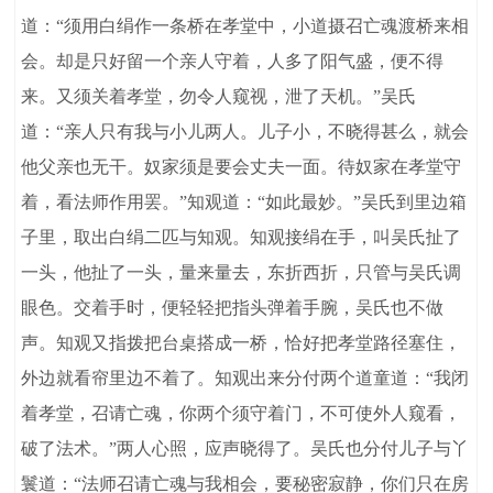
道：“须用白绢作一条桥在孝堂中，小道摄召亡魂渡桥来相
会。却是只好留一个亲人守着，人多了阳气盛，便不得
来。又须关着孝堂，勿令人窥视，泄了天机。”吴氏
道：“亲人只有我与小儿两人。儿子小，不晓得甚么，就会
他父亲也无干。奴家须是要会丈夫一面。待奴家在孝堂守
着，看法师作用罢。”知观道：“如此最妙。”吴氏到里边箱
子里，取出白绢二匹与知观。知观接绢在手，叫吴氏扯了
一头，他扯了一头，量来量去，东折西折，只管与吴氏调
眼色。交着手时，便轻轻把指头弹着手腕，吴氏也不做
声。知观又指拨把台桌搭成一桥，恰好把孝堂路径塞住，
外边就看帘里边不着了。知观出来分付两个道童道：“我闭
着孝堂，召请亡魂，你两个须守着门，不可使外人窥看，
破了法术。”两人心照，应声晓得了。吴氏也分付儿子与丫
鬟道：“法师召请亡魂与我相会，要秘密寂静，你们只在房