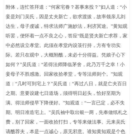
附体，连忙答拜道：“何家宅眷？甚事来投？”妇人道：“小
妾是刘门吴氏，因是丈夫新亡，欲求渡拔，故率领亲儿刘
达生，母子虔诚，特求法师广施妙法，利济冥途。”黄知观
听罢，便怀着一点不良之心，答应“既是贤夫新亡求荐，家
中必然设立孝堂。此须在孝堂内设箓行持，方有专功实
际。若只在观中，大概附醮，未必十分得益。凭娘子心下
如何？”吴氏道：“若得法师降临茅舍，此乃万千之幸！小
妾母子不胜感激。回家收拾孝堂，专等法师则个。”知观
道：“几时可到宅上？”吴氏道：“再过八日，就是亡夫百日
之期。意要设建七日道场，须得明日起头，恰好至期为
满。得法师侵早下降便好。”知观道：“一言已定，必不失
期。明日准造宅上。”吴氏袖中取出银一两，先奉做纸札之
费，别了回家，一面收拾打扫，专等来做法事。元来吴氏
请醮荐夫，本是一点诚心，原无邪意。谁知黄知观是个色