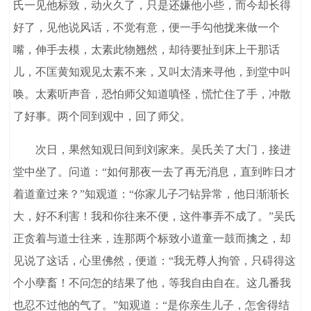
氏一见他标致，动火久了，只是还嫌他小些，而今却长得
好了，见他说风话，不觉有意，便一手勾他拢来做一个
嘴，伸手去模，太素此物翘然，却待要扯到床上干那话
儿，不匡黄知观见太素不来，又叫太清来寻他，到堂中叫
唤。太素听声音，恐怕师父知道嗔怪，慌忙住了手，冲散
了好事。两个同到观中，回了师父。
次日，果然知观日间到刘家来。吴氏关了大门，接进
堂中坐了。问道：“如何那夜一去了再无消息，直到昨日才
着道童过来？”知观道：“你家儿子刁钻异常，他日渐渐长
大，好不利害！我和你往来不便，这件事弄不成了。”吴氏
正贪着与道士往来，连那两个标致小道童一鼓而擒之，却
见说了这话，心里佛然，便道：“我无尊人拘管，只碍得这
个小孽畜！不问怎的结果了他，等我自由自在。这几番我
也忍不过他的气了。”知观道：“是你亲生儿子，怎舍得结