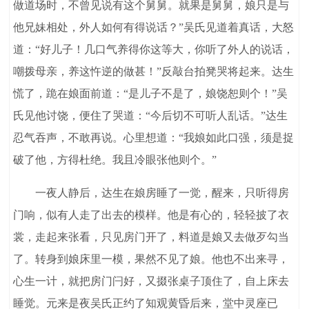
做道场时，不曾见说有这个舅舅。就果是舅舅，娘只是与
他兄妹相处，外人如何有得说话？”吴氏见道着真话，大怒
道：“好儿子！几口气养得你这等大，你听了外人的说话，
嘲拨母亲，养这忤逆的做甚！”反敲台拍凳哭将起来。达生
慌了，跪在娘面前道：“是儿子不是了，娘饶恕则个！”吴
氏见他讨饶，便住了哭道：“今后切不可听人乱话。”达生
忍气吞声，不敢再说。心里想道：“我娘如此口强，须是捉
破了他，方得杜绝。我且冷眼张他则个。”
一夜人静后，达生在娘房睡了一觉，醒来，只听得房
门响，似有人走了出去的模样。他是有心的，轻轻披了衣
裳，走起来张看，只见房门开了，料道是娘又去做歹勾当
了。转身到娘床里一模，果然不见了娘。他也不出来寻，
心生一计，就把房门闩好，又掇张桌子顶住了，自上床去
睡觉。元来是夜吴氏正约了知观黄昏后来，堂中灵座已