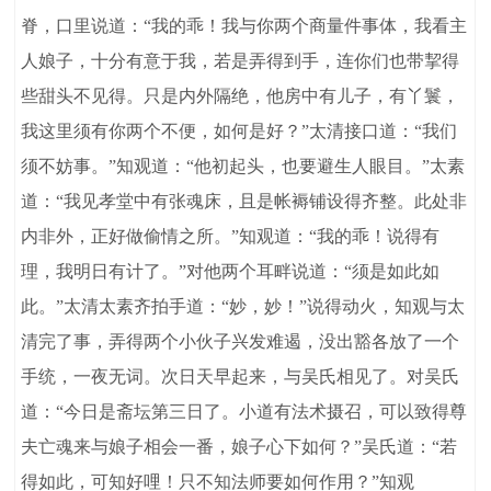
脊，口里说道：“我的乖！我与你两个商量件事体，我看主
人娘子，十分有意于我，若是弄得到手，连你们也带挈得
些甜头不见得。只是内外隔绝，他房中有儿子，有丫鬟，
我这里须有你两个不便，如何是好？”太清接口道：“我们
须不妨事。”知观道：“他初起头，也要避生人眼目。”太素
道：“我见孝堂中有张魂床，且是帐褥铺设得齐整。此处非
内非外，正好做偷情之所。”知观道：“我的乖！说得有
理，我明日有计了。”对他两个耳畔说道：“须是如此如
此。”太清太素齐拍手道：“妙，妙！”说得动火，知观与太
清完了事，弄得两个小伙子兴发难遏，没出豁各放了一个
手统，一夜无词。次日天早起来，与吴氏相见了。对吴氏
道：“今日是斋坛第三日了。小道有法术摄召，可以致得尊
夫亡魂来与娘子相会一番，娘子心下如何？”吴氏道：“若
得如此，可知好哩！只不知法师要如何作用？”知观