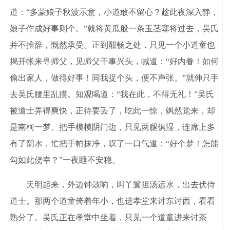
道：“多蒙娘子秋波示意，小道敢不留心？趁此夜深入静，
娘子作成好事则个。”就将黄瓜般一条玉茎塞将过去，吴氏
并不推辞，慨然承受。正到酣畅之处，只见一个小道童也
揭开帐来寻师父，见师父干事兴头，喊道：“好内眷！如何
偷出家人，做得好事！同我捉个头，便不声张。”就伸只手
去吴氏腰里乱摸。知观喝道：“我在此，不得无礼！”吴氏
被道士弄得爽快，正待要丢了，吃此一惊，飒然觉来，却
是南柯一梦。把手模模阴门边，只见两腿俱湿，连席上多
有了阴水，忙把手帕抹净，叹了一口气道：“好个梦！怎能
勾如此侥幸？”一夜睡不安稳。
天明起来，外边钟鼓响，叫丫鬟担汤运水，出去伏侍
道士。那两个道童倚着年小，也进孝堂来讨东讨西，看看
熟分了。吴氏正在孝堂中坐着，只见一个道童进来讨茶