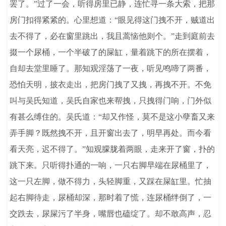
罢了。”过了一会，听得房里已静，连忙寻一条大索，把那
房门扣得紧紧的。心里想道：“眼见得这门拽不开，贼道出
去不得了，必在窗里跳出，我且蒿恼他则个。”走到庭前去
掇一个尿桶，一个半破了的屎缸，量着跳下的所在摆着，
自却去堂里睡了。那知观淫荡了一夜，听见鸣啼了两番，
恐怕天明，披衣走出，把房门拽了又拽，再拽不开。不免
叫与吴氏知道，吴氏自家也来帮拽，只拽得门响，门外似
有甚么缚住的。吴氏道：“却又作怪，莫不是这小孽畜又来
弄手脚？既然拽不开，且开窗出去了，明早再处。而今看
看天亮，迟不得了。”知观朦胧着两眼，走来开了窗，扑的
跳下来。只听得扑通的一响，一只右脚早端在尿桶里了，
这一只左脚，做不得力，头轻脚重，又踩在屎缸里。忙抽
起右脚待走，尿桶却深，那时着了慌，连尿桶绊倒了，一
交跌去，尿屎污了半身，嘴唇也磕绽了。却不敢高声，忍