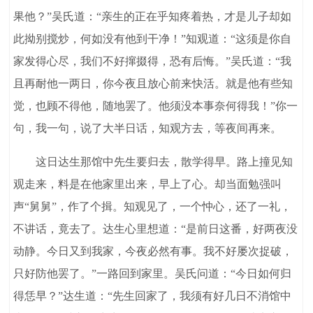
果他？”吴氏道：“亲生的正在乎知疼着热，才是儿子却如
此拗别搅炒，何如没有他到干净！”知观道：“这须是你自
家发得心尽，我们不好撺掇得，恐有后悔。”吴氏道：“我
且再耐他一两日，你今夜且放心前来快活。就是他有些知
觉，也顾不得他，随地罢了。他须没本事奈何得我！”你一
句，我一句，说了大半日话，知观方去，等夜间再来。
这日达生那馆中先生要归去，散学得早。路上撞见知
观走来，料是在他家里出来，早上了心。却当面勉强叫
声“舅舅”，作了个揖。知观见了，一个忡心，还了一礼，
不讲话，竟去了。达生心里想道：“是前日这番，好两夜没
动静。今日又到我家，今夜必然有事。我不好屡次捉破，
只好防他罢了。”一路回到家里。吴氏问道：“今日如何归
得恁早？”达生道：“先生回家了，我须有好几日不消馆中