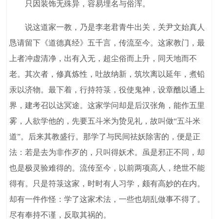
只因装饰无殊异，容易埋名与俗浑。
说这道家一教，乃是李老君青牛出关，关尹文始真人
恳请留下《道德真经》五千言，传流至今。这家教门，最
上者冲虚清净，出有入无，超尘俗而上升，同天地而不
老。其次者，修真炼性，吐故纳新，筑坎离以延年，煮铅
汞以济物。最下着，行持符箓，役使鬼神，设章醮以通上
界，建考召以达冥途。这家学问却是后汉张角，能作五里
雾，人欲学他的，先要五斗米为贽见礼，故叫做“五斗米
道”。后来其教盛行。那学了与民间祛妖除害的，便是正
法：若是去为非作歹的，只叫得妖术。虽是邪正不同，却
也是极灵验难得的。流传至今，以前两项高人，绝世不能
得有。只是符箓这家，时时有人习学，颇有高妙的在内。
却有一件作怪：学了这家术法，一些也胡乱做事不得了。
尽有奉持不谨，反取其祸的。