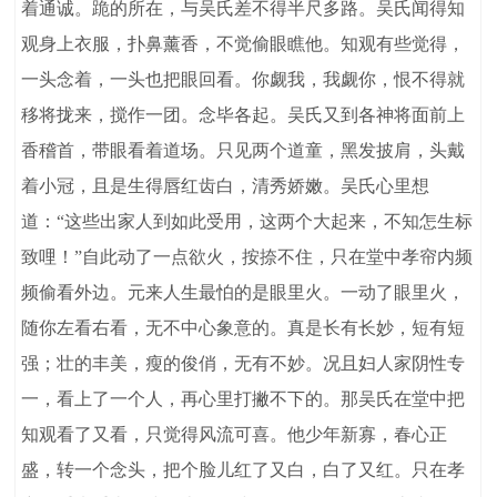
着通诚。跪的所在，与吴氏差不得半尺多路。吴氏闻得知
观身上衣服，扑鼻薰香，不觉偷眼瞧他。知观有些觉得，
一头念着，一头也把眼回看。你觑我，我觑你，恨不得就
移将拢来，搅作一团。念毕各起。吴氏又到各神将面前上
香稽首，带眼看着道场。只见两个道童，黑发披肩，头戴
着小冠，且是生得唇红齿白，清秀娇嫩。吴氏心里想
道：“这些出家人到如此受用，这两个大起来，不知怎生标
致哩！”自此动了一点欲火，按捺不住，只在堂中孝帘内频
频偷看外边。元来人生最怕的是眼里火。一动了眼里火，
随你左看右看，无不中心象意的。真是长有长妙，短有短
强；壮的丰美，瘦的俊俏，无有不妙。况且妇人家阴性专
一，看上了一个人，再心里打撇不下的。那吴氏在堂中把
知观看了又看，只觉得风流可喜。他少年新寡，春心正
盛，转一个念头，把个脸儿红了又白，白了又红。只在孝