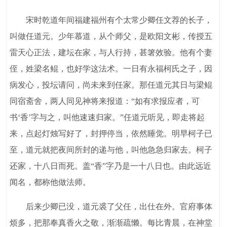
宋时乾道年间福建福州有个太常少卿任文荐的长子，
叫做任道元。少年慕道，从个师父，是欧阳文彬，传授五
雷天心正法，建坛在家，与人行持，甚箸效验。他有个妻
侄，姓梁名鲲，也好学这法术。一日有永福柯氏之子，因
病发心，投坛请问，尚未来到任家。那任道元其日与梁鲲
同宿斋舍，两人同见神将来报道：“如有求报应者，可
书‘香’字与之，叫他速速归家。”任道元听见，即走将起
来，点起灯烛写好了，封押停当，依然睡觉。明早柯子已
至，道元就把夜间所封的递与他，叫他急急归家去。柯子
还家，十八日而死。盖“香”字乃是一十八日也。由此远近
闻名，都称他做法师。
后来少卿已没，道元裘了父任，出仕在外。官府事体
烦多，把那奉真香火之敬，渐渐疏懒。每比青晨，在神堂