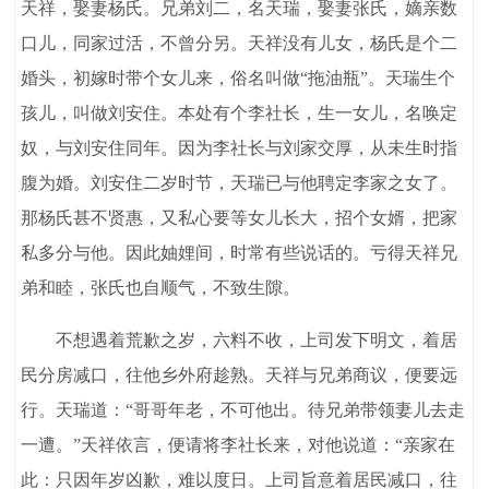
天祥，娶妻杨氏。兄弟刘二，名天瑞，娶妻张氏，嫡亲数
口儿，同家过活，不曾分另。天祥没有儿女，杨氏是个二
婚头，初嫁时带个女儿来，俗名叫做“拖油瓶”。天瑞生个
孩儿，叫做刘安住。本处有个李社长，生一女儿，名唤定
奴，与刘安住同年。因为李社长与刘家交厚，从未生时指
腹为婚。刘安住二岁时节，天瑞已与他聘定李家之女了。
那杨氏甚不贤惠，又私心要等女儿长大，招个女婿，把家
私多分与他。因此妯娌间，时常有些说话的。亏得天祥兄
弟和睦，张氏也自顺气，不致生隙。
不想遇着荒歉之岁，六料不收，上司发下明文，着居
民分房减口，往他乡外府趁熟。天祥与兄弟商议，便要远
行。天瑞道：“哥哥年老，不可他出。待兄弟带领妻儿去走
一遭。”天祥依言，便请将李社长来，对他说道：“亲家在
此：只因年岁凶歉，难以度日。上司旨意着居民减口，往