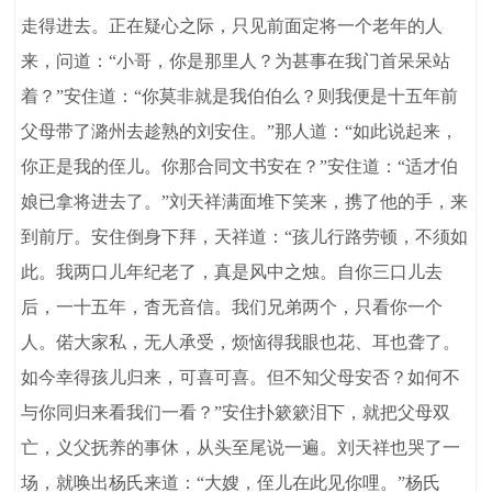
走得进去。正在疑心之际，只见前面定将一个老年的人
来，问道：“小哥，你是那里人？为甚事在我门首呆呆站
着？”安住道：“你莫非就是我伯伯么？则我便是十五年前
父母带了潞州去趁熟的刘安住。”那人道：“如此说起来，
你正是我的侄儿。你那合同文书安在？”安住道：“适才伯
娘已拿将进去了。”刘天祥满面堆下笑来，携了他的手，来
到前厅。安住倒身下拜，天祥道：“孩儿行路劳顿，不须如
此。我两口儿年纪老了，真是风中之烛。自你三口儿去
后，一十五年，杳无音信。我们兄弟两个，只看你一个
人。偌大家私，无人承受，烦恼得我眼也花、耳也聋了。
如今幸得孩儿归来，可喜可喜。但不知父母安否？如何不
与你同归来看我们一看？”安住扑簌簌泪下，就把父母双
亡，义父抚养的事休，从头至尾说一遍。刘天祥也哭了一
场，就唤出杨氏来道：“大嫂，侄儿在此见你哩。”杨氏