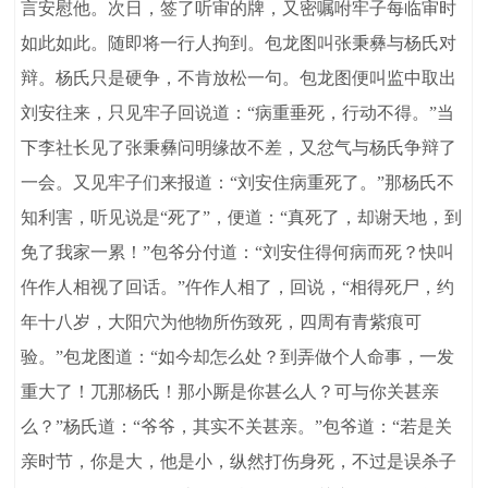
言安慰他。次日，签了听审的牌，又密嘱咐牢子每临审时
如此如此。随即将一行人拘到。包龙图叫张秉彝与杨氏对
辩。杨氏只是硬争，不肯放松一句。包龙图便叫监中取出
刘安往来，只见牢子回说道：“病重垂死，行动不得。”当
下李社长见了张秉彝问明缘故不差，又忿气与杨氏争辩了
一会。又见牢子们来报道：“刘安住病重死了。”那杨氏不
知利害，听见说是“死了”，便道：“真死了，却谢天地，到
免了我家一累！”包爷分付道：“刘安住得何病而死？快叫
仵作人相视了回话。”仵作人相了，回说，“相得死尸，约
年十八岁，大阳穴为他物所伤致死，四周有青紫痕可
验。”包龙图道：“如今却怎么处？到弄做个人命事，一发
重大了！兀那杨氏！那小厮是你甚么人？可与你关甚亲
么？”杨氏道：“爷爷，其实不关甚亲。”包爷道：“若是关
亲时节，你是大，他是小，纵然打伤身死，不过是误杀子