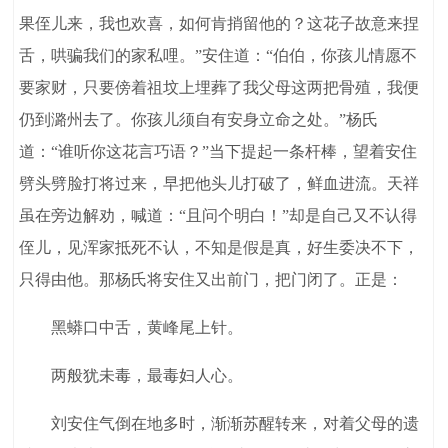
果侄儿来，我也欢喜，如何肯捎留他的？这花子故意来捏
舌，哄骗我们的家私哩。”安住道：“伯伯，你孩儿情愿不
要家财，只要傍着祖坟上埋葬了我父母这两把骨殖，我便
仍到潞州去了。你孩儿须自有安身立命之处。”杨氏
道：“谁听你这花言巧语？”当下提起一条杆棒，望着安住
劈头劈脸打将过来，早把他头儿打破了，鲜血进流。天祥
虽在旁边解劝，喊道：“且问个明白！”却是自己又不认得
侄儿，见浑家抵死不认，不知是假是真，好生委决不下，
只得由他。那杨氏将安住又出前门，把门闭了。正是：
黑蟒口中舌，黄峰尾上针。
两般犹未毒，最毒妇人心。
刘安住气倒在地多时，渐渐苏醒转来，对着父母的遗