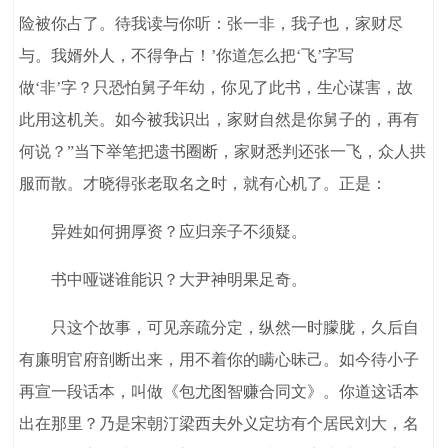
险被你占了。待我读与你听：张一非，我子也，家财尽
与。我婿外人，不得争占！’你道怎么把‘飞’字写
做‘非’字？只恐怕舅子年幼，你见了此书，生心谋害，故
此用这机关。如今被我识出，家财自然是你舅子的，再有
何说？”当下举笔把遗书圈断，家财悉判还张一飞，众人拱
服而散。才晓得张老取名之时，就有心机了。正是：
异姓如何拥厚资？应归亲子不须疑。
书中哑谜谁能识？大尹神明果足奇。
只这个故事，可见亲疏分定，纵然一时朦胧，久后自
有廉明官府剖断出来，用不着你的瞒心昧己。如今待小子
再宣一段话本，叫做《包尤图智赚合同文》。你道这话本
出在那里？乃是宋朝汀梁西夫外义定坊有个居民刘大，名