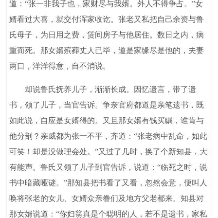
道：“张一非我子也，家财尽与我婿。外人不得争占。”女
婿看过大喜，就交付浑家收讫。张老又私把自己余资与鲁
氏母子，为日用之费，赁间房子与他居住。数日之内，病
重而死。那女婿殡葬丈人已毕，道是家缘尽是他的，夫妻
两口，洋洋得意，自不消说。
却说鲁氏抚养儿子，渐渐长成。因忆遗言，带了遗
书，领了儿子，当官告诉。争奈官府都道是亲笔遗书，既
如此说，自应是女婿得的。又且那女婿有钱买瞩，谁肯与
他分剖？亲威都为张一不平，齐道：“张老病中乱命，如此
可笑！却是没做理会处。”又过了几时，换了个新知县，大
有能声。鲁氏又领了儿子到官告诉，说道：“临死之时，说
书中暗藏哑谜。”那知县把书看了又看，忽然会意，便叫人
唤将张老的女儿、女婿众亲眷们及地方父老都来。知县对
那女婿说道：“你妇翁真是个聪明的人，若不是遗书，家私