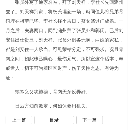
张员外写了通家名帖，拜了刘天祥，李社长先回潞州
去了。刘天祥到家，将杨氏埋怨一场，就同侄儿将兄弟骨
殖埋在祖茔已毕。李社长择个吉日，赘女婿过门成婚。一
月之后，夫妻两口，同到潞州拜了张员外和郭氏。已后刘
安住出仕贵显，刘天祥、张员外俱各无嗣，两姓的家私，
都是刘安住一人承当。可见荣枯分定，不可强求。况且骨
肉之间，如此昧己瞒心，最伤元气。所以宣这个话本，奉
戒世人，切不可为着区区财产，伤了天性之恩。有诗为
证：
螟蛉义父犹施德，骨肉天亲反弄奸。
日后方知前数定，何如休要用机关。
上一篇
目录
下一篇