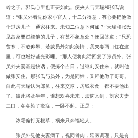
蛉之子。郭氏心里也正要如此。便央人与天瑞和张氏说
道：“张员外看见你家小官人，十二分得意，有心要把他做
个过房儿子，通家往来。未知二位意下何如？”天瑞和张氏
见富家要过继他的儿子，有甚不象意处？便回答道：“只恐
贫寒，不敢仰攀。若蒙员外如此美情，我夫妻两口住在这
里，可也增好些光彩哩。”那人便将此话回复了张员外。张
员外夫妻甚是快话，便拣个吉日，过继刘安住来，就叫他
做张安住。那张氏与员外，为是同姓，又拜他做了哥哥。
自此与天瑞认为郎舅，往来交厚，房钱衣食，都不要他出
了。彼此将及半年，谁想欢喜未来，烦恼又到，刘家夫妻
二口，各各染了疫症，一卧不起。正是：
浓霜偏打无根草，祸来只奔福轻人。
张员外见他夫妻病了，视同骨肉，延医调理，只是有