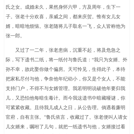
氏之女。成婚未久，果然身怀六甲，方及周年，生下一
子。张老十分欢喜，亲威之间，都来庆贺。惟有女儿女
婿，暗暗地烦恼。张老随将儿子取名一飞，众人皆称他为
张一郎。
又过了一二年，张老患病，沉重不起，将及危急之
际，写下遗书二纸，将一纸付与鲁氏道：“我只为女婿、外
孙不幸，故此娶你做个偏房。天可怜见，生得此子，本待
把家私尽付与他，争奈他年纪幼小，你又是个女人，不能
支持门户，不得不与女婿管理。我若明明说破他年要归我
儿，又恐怕他每暗生毒计。而今我这遗书中暗藏哑谜，你
可紧紧收藏。且待我儿成人之日，从公告理。倘遇着廉明
官府，自有主张。”鲁氏依言，收藏过了。张老便叫人请女
儿女婿来，嘱咐了儿句，就把一纸遗书与他，女婿接过看