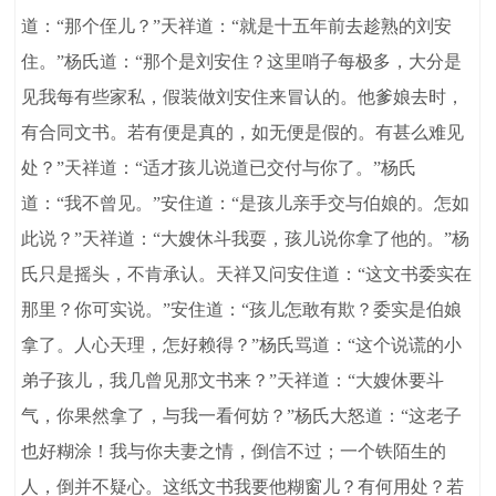
道：“那个侄儿？”天祥道：“就是十五年前去趁熟的刘安
住。”杨氏道：“那个是刘安住？这里哨子每极多，大分是
见我每有些家私，假装做刘安住来冒认的。他爹娘去时，
有合同文书。若有便是真的，如无便是假的。有甚么难见
处？”天祥道：“适才孩儿说道已交付与你了。”杨氏
道：“我不曾见。”安住道：“是孩儿亲手交与伯娘的。怎如
此说？”天祥道：“大嫂休斗我耍，孩儿说你拿了他的。”杨
氏只是摇头，不肯承认。天祥又问安住道：“这文书委实在
那里？你可实说。”安住道：“孩儿怎敢有欺？委实是伯娘
拿了。人心天理，怎好赖得？”杨氏骂道：“这个说谎的小
弟子孩儿，我几曾见那文书来？”天祥道：“大嫂休要斗
气，你果然拿了，与我一看何妨？”杨氏大怒道：“这老子
也好糊涂！我与你夫妻之情，倒信不过；一个铁陌生的
人，倒并不疑心。这纸文书我要他糊窗儿？有何用处？若