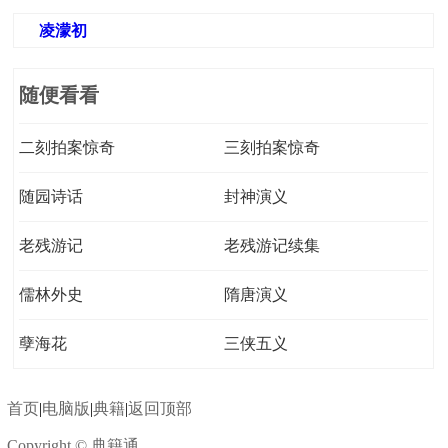
凌濛初
随便看看
二刻拍案惊奇
三刻拍案惊奇
随园诗话
封神演义
老残游记
老残游记续集
儒林外史
隋唐演义
孽海花
三侠五义
首页
|
电脑版
|
典籍
|
返回顶部
Copyright © 典籍通