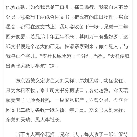
他乡趁熟。如今我兄弟三口儿，择日远行。我家自来不曾
分另，意欲写下两纸合同文书，把应有的庄田物件，房廊
屋舍，都写在这文书上。我每各收留下一纸，兄弟一二年
回来便罢，若兄弟十年五年不来，其间万一有些好歹，这
纸文书便是个老大的证见。特请亲家到来，做个见人，与
我每画个字儿。”李社长应承道：“当得，当得。”天祥便取
出两张素纸，举笔写道：
东京西关义定坊住人刘天祥，弟刘天瑞，幼侄安住，
只为六料不收，奉上司文书分房减口，各处趁熟。弟天瑞
挈妻带子，他乡趁熟。一应家私房产，不曾分另。今立合
同文书二纸，各收一纸为照。年月日。立文书人刘天祥。
亲弟刘天瑞。见人李社长。
当下各人画个花押，兄弟二人，每人收了一纸，管待