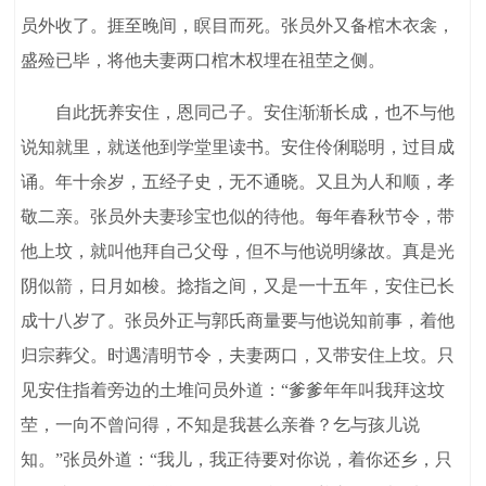
员外收了。捱至晚间，瞑目而死。张员外又备棺木衣衾，
盛殓已毕，将他夫妻两口棺木权埋在祖茔之侧。
自此抚养安住，恩同己子。安住渐渐长成，也不与他
说知就里，就送他到学堂里读书。安住伶俐聪明，过目成
诵。年十余岁，五经子史，无不通晓。又且为人和顺，孝
敬二亲。张员外夫妻珍宝也似的待他。每年春秋节令，带
他上坟，就叫他拜自己父母，但不与他说明缘故。真是光
阴似箭，日月如梭。捻指之间，又是一十五年，安住已长
成十八岁了。张员外正与郭氏商量要与他说知前事，着他
归宗葬父。时遇清明节令，夫妻两口，又带安住上坟。只
见安住指着旁边的土堆问员外道：“爹爹年年叫我拜这坟
茔，一向不曾问得，不知是我甚么亲眷？乞与孩儿说
知。”张员外道：“我儿，我正待要对你说，着你还乡，只