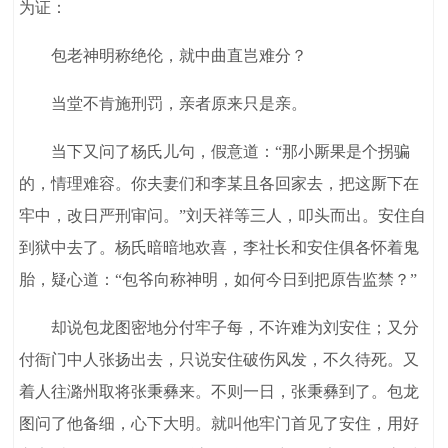
为证：
包老神明称绝伦，就中曲直岂难分？
当堂不肯施刑罚，亲者原来只是亲。
当下又问了杨氏儿句，假意道：“那小厮果是个拐骗
的，情理难容。你夫妻们和李某且各回家去，把这厮下在
牢中，改日严刑审问。”刘天祥等三人，叩头而出。安住自
到狱中去了。杨氏暗暗地欢喜，李社长和安住俱各怀着鬼
胎，疑心道：“包爷向称神明，如何今日到把原告监禁？”
却说包龙图密地分付牢子每，不许难为刘安住；又分
付衙门中人张扬出去，只说安住破伤风发，不久待死。又
着人往潞州取将张秉彝来。不则一日，张秉彝到了。包龙
图问了他备细，心下大明。就叫他牢门首见了安住，用好