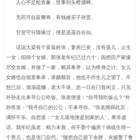
人心不足蛇吞象，世事到头螳捕蝉。
无药可自延卿寿，有钱难买子孙贤。
甘贫守分随缘过，便是逍遥自在仙。
话说大梁有个富翁姓张，妻房已丧，没有孩儿，止生
一女，招得个女婿。那张老年纪已过六十，因把田产家缘
尽交女婿，并做了一家，赖其奉养，以为终身之计。女儿
女婿也自假意奉承，承颜顺旨，他也不作生儿之望了。不
想已后，渐渐疏懒，老大不堪。忽一日在门首闲立，只见
外孙走出来寻公公吃饭。张老便道：“你寻我吃饭么？”外
孙答道：“我寻自己的公公，不来寻你。”张老闻得此言，
满怀不乐。自想道：“‘女儿落地便是别家的人’，果非虚
话。我年纪虽老，精力未衰，何不娶个偏房？倘或生得一
个男儿，也是张门后代。”随把自己留下余财，央媒娶了鲁