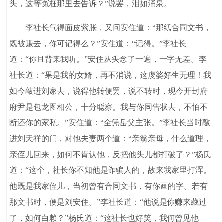
头，这等冤枉那里去告诉？”说罢，泪如涌泉。
李社长气得面皮紫胀，又问安住道：“那纸合同文书，
既被赚去，你可记得么？”安住道：“记得。”李社长
道：“你且背来我听。”安住从头念了一遍，一字无差。李
社长道：“果是我的女婿，再不消说，这虔婆好生无理！我
如今敲进刘家去，说得他转便罢，说不转时，现今开封府
府尹是包龙图相公，十分聪察。我与你同告状去，不怕不
断还你的家私。”安住道：“全凭岳父主张。”李社长当时敲
进刘天祥的门，对他夫妻两个道：“亲翁亲母，什么道理，
亲侄儿回来，如何不肯认他，反把他头儿都打破了？”杨氏
道：“这个，社长你不知他是诈骗人的，故来我家里打浑。
他既是我家侄儿，当初曾有合同文书，有你画的字。若有
那文书时，便是刘安住。”李社长道：“他说是你赚来藏过
了，如何白赖？”杨氏道：“这社长也好笑，我何曾见他