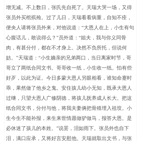
增无减。不上数日，张氏先自死了。天瑞大哭一场，又得
张员外买棺殡殓。过了儿日，天瑞看看病重，自知不痊，
便央人请将张员外来，对他说道：“大恩人在上，小生有句
心腹话儿，敢说得么？”员外道：“姐夫，我与你义同骨
肉，有甚分付，都在不才身上。决然不负所托，但说何
妨。”天瑞道：“小生嫡亲的兄弟两口，当日离家时节，哥
哥立了两纸合同文书。哥哥收一纸，小生收一纸。怕有些
好歹，以此为证。今日多蒙大恩人另眼相看，谁知命蹇时
乖，果然做了他乡之鬼。安住孩儿幼小无知，既承大恩人
过继，只望大恩人广修阴德，将孩儿抚养成人长大。把这
纸合同文书，分付与他，将我夫妻俩把骨殖埋入祖坟。小
生今生不能补报，来生来世情愿做驴做马，报答大恩。是
必休迷了孩儿的本姓。”说罢，泪如雨下。张员外也自下
泪，满口应承，又将好言安慰他。天瑞就取出文书，与张