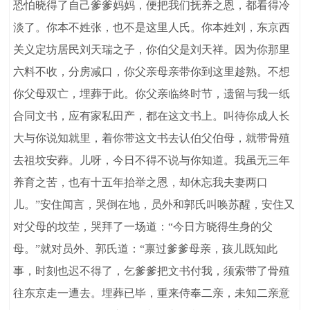
恐怕晓得了自己爹爹妈妈，便把我们抚养之恩，都看得冷
淡了。你本不姓张，也不是这里人氏。你本姓刘，东京西
关义定坊居民刘天瑞之子，你伯父是刘天祥。因为你那里
六料不收，分房减口，你父亲母亲带你到这里趁熟。不想
你父母双亡，埋葬于此。你父亲临终时节，遗留与我一纸
合同文书，应有家私田产，都在这文书上。叫待你成人长
大与你说知就里，着你带这文书去认伯父伯母，就带骨殖
去祖坟安葬。儿呀，今日不得不说与你知道。我虽无三年
养育之苦，也有十五年抬举之恩，却休忘我夫妻两口
儿。”安住闻言，哭倒在地，员外和郭氏叫唤苏醒，安住又
对父母的坟茔，哭拜了一场道：“今日方晓得生身的父
母。”就对员外、郭氏道：“禀过爹爹母亲，孩儿既知此
事，时刻也迟不得了，乞爹爹把文书付我，须索带了骨殖
往东京走一遭去。埋葬已毕，重来侍奉二亲，未知二亲意