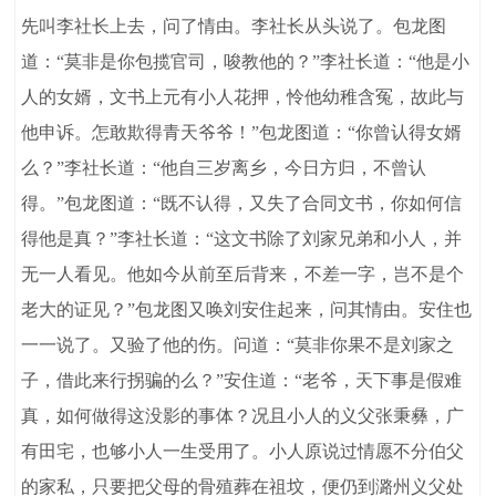
先叫李社长上去，问了情由。李社长从头说了。包龙图
道：“莫非是你包揽官司，唆教他的？”李社长道：“他是小
人的女婿，文书上元有小人花押，怜他幼稚含冤，故此与
他申诉。怎敢欺得青天爷爷！”包龙图道：“你曾认得女婿
么？”李社长道：“他自三岁离乡，今日方归，不曾认
得。”包龙图道：“既不认得，又失了合同文书，你如何信
得他是真？”李社长道：“这文书除了刘家兄弟和小人，并
无一人看见。他如今从前至后背来，不差一字，岂不是个
老大的证见？”包龙图又唤刘安住起来，问其情由。安住也
一一说了。又验了他的伤。问道：“莫非你果不是刘家之
子，借此来行拐骗的么？”安住道：“老爷，天下事是假难
真，如何做得这没影的事体？况且小人的义父张秉彝，广
有田宅，也够小人一生受用了。小人原说过情愿不分伯父
的家私，只要把父母的骨殖葬在祖坟，便仍到潞州义父处