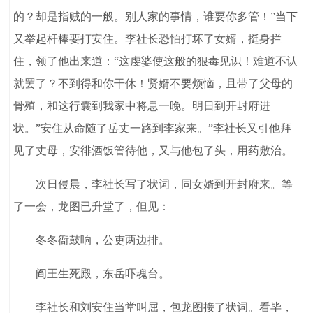
的？却是指贼的一般。别人家的事情，谁要你多管！”当下
又举起杆棒要打安住。李社长恐怕打坏了女婿，挺身拦
住，领了他出来道：“这虔婆使这般的狠毒见识！难道不认
就罢了？不到得和你干休！贤婿不要烦恼，且带了父母的
骨殖，和这行囊到我家中将息一晚。明日到开封府进
状。”安住从命随了岳丈一路到李家来。”李社长又引他拜
见了丈母，安徘酒饭管待他，又与他包了头，用药敷治。
次日侵晨，李社长写了状词，同女婿到开封府来。等
了一会，龙图已升堂了，但见：
冬冬衙鼓响，公吏两边排。
阎王生死殿，东岳吓魂台。
李社长和刘安住当堂叫屈，包龙图接了状词。看毕，