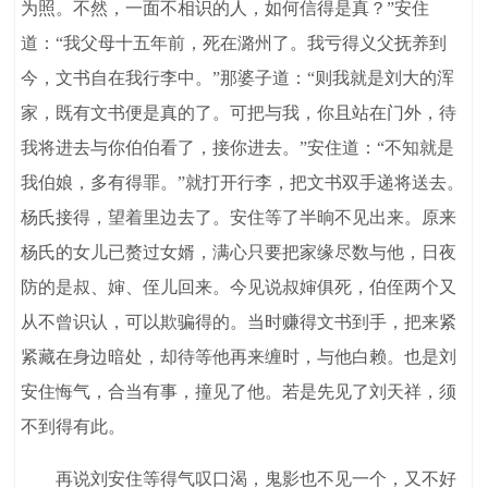
为照。不然，一面不相识的人，如何信得是真？”安住
道：“我父母十五年前，死在潞州了。我亏得义父抚养到
今，文书自在我行李中。”那婆子道：“则我就是刘大的浑
家，既有文书便是真的了。可把与我，你且站在门外，待
我将进去与你伯伯看了，接你进去。”安住道：“不知就是
我伯娘，多有得罪。”就打开行李，把文书双手递将送去。
杨氏接得，望着里边去了。安住等了半晌不见出来。原来
杨氏的女儿已赘过女婿，满心只要把家缘尽数与他，日夜
防的是叔、婶、侄儿回来。今见说叔婶俱死，伯侄两个又
从不曾识认，可以欺骗得的。当时赚得文书到手，把来紧
紧藏在身边暗处，却待等他再来缠时，与他白赖。也是刘
安住悔气，合当有事，撞见了他。若是先见了刘天祥，须
不到得有此。
再说刘安住等得气叹口渴，鬼影也不见一个，又不好