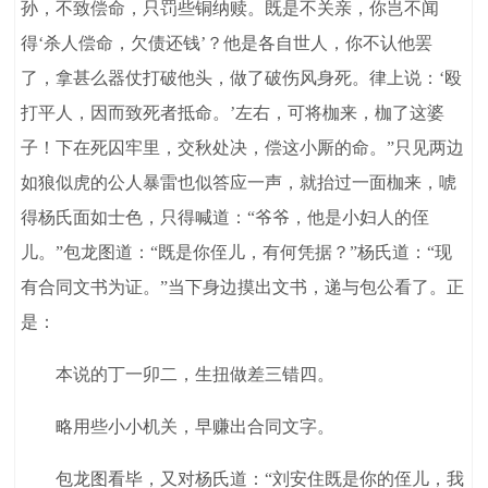
孙，不致偿命，只罚些铜纳赎。既是不关亲，你岂不闻
得‘杀人偿命，欠债还钱’？他是各自世人，你不认他罢
了，拿甚么器仗打破他头，做了破伤风身死。律上说：‘殴
打平人，因而致死者抵命。’左右，可将枷来，枷了这婆
子！下在死囚牢里，交秋处决，偿这小厮的命。”只见两边
如狼似虎的公人暴雷也似答应一声，就抬过一面枷来，唬
得杨氏面如士色，只得喊道：“爷爷，他是小妇人的侄
儿。”包龙图道：“既是你侄儿，有何凭据？”杨氏道：“现
有合同文书为证。”当下身边摸出文书，递与包公看了。正
是：
本说的丁一卯二，生扭做差三错四。
略用些小小机关，早赚出合同文字。
包龙图看毕，又对杨氏道：“刘安住既是你的侄儿，我