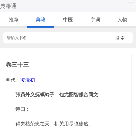
典籍通
推荐
典籍
中医
字词
人物
搜 索
卷三十三
明代：
凌濛初
张员外义抚螟蛉子 包尤图智赚合同文
诗曰：
得失枯荣忠在天，机关用尽也徒然。