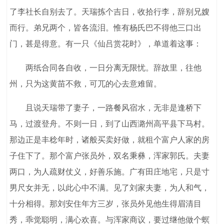
了李社长自别去了。天瑞拣个吉日，收拾行李，辞别兄嫂
而行。弟兄两个，皆各流泪。惟有杨氏巴不得他三口出
门，甚是得意。有一只《仙吕赏花时》，单道着这事：
两纸合同各自收，一日分离无限忧。辞故里，往他
州，只为这黄苗不救，可兀的心去意难留。
且说天瑞带了妻子，一路餐风宿水，无非是逢桥下
马，过渡登舟。不则一日，到了山西潞州高平县下马村。
那边正是丰稔年时，诸般买卖好做，就租个富户人家的房
子住下了。那个富户张员外，双名秉彝，浑家郭氏。夫妻
两口，为人疏财仗义，好善乐施。广有田庄地宅，只是寸
男尺女并无，以此心中不满。见了刘家夫妻，为人和气，
十分相得。那刘安住年方三岁，张员外见他生得眉清目
秀，乖觉聪明，满心欢喜。与浑家商议，要过继他做个螟