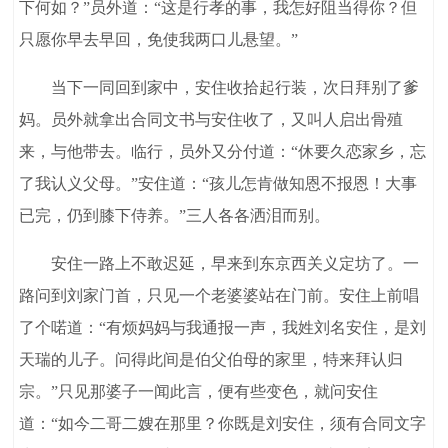
下何如？”员外道：“这是行孝的事，我怎好阻当得你？但
只愿你早去早回，免使我两口儿悬望。”
当下一同回到家中，安住收拾起行装，次日拜别了爹
妈。员外就拿出合同文书与安住收了，又叫人启出骨殖
来，与他带去。临行，员外又分付道：“休要久恋家乡，忘
了我认义父母。”安住道：“孩儿怎肯做知恩不报恩！大事
已完，仍到膝下侍养。”三人各各洒泪而别。
安住一路上不敢迟延，早来到东京西关义定坊了。一
路问到刘家门首，只见一个老婆婆站在门前。安住上前唱
了个喏道：“有烦妈妈与我通报一声，我姓刘名安住，是刘
天瑞的儿子。问得此间是伯父伯母的家里，特来拜认归
宗。”只见那婆子一闻此言，便有些变色，就问安住
道：“如今二哥二嫂在那里？你既是刘安住，须有合同文字