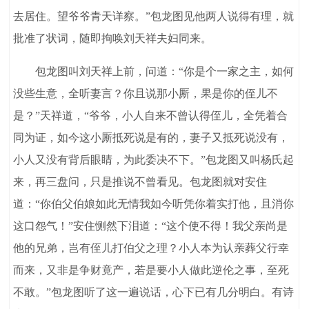
去居住。望爷爷青天详察。”包龙图见他两人说得有理，就
批准了状词，随即拘唤刘天祥夫妇同来。
包龙图叫刘天祥上前，问道：“你是个一家之主，如何
没些生意，全听妻言？你且说那小厮，果是你的侄儿不
是？”天祥道，“爷爷，小人自来不曾认得侄儿，全凭着合
同为证，如今这小厮抵死说是有的，妻子又抵死说没有，
小人又没有背后眼睛，为此委决不下。”包龙图又叫杨氏起
来，再三盘问，只是推说不曾看见。包龙图就对安住
道：“你伯父伯娘如此无情我如今听凭你着实打他，且消你
这口怨气！”安住恻然下泪道：“这个使不得！我父亲尚是
他的兄弟，岂有侄儿打伯父之理？小人本为认亲葬父行幸
而来，又非是争财竟产，若是要小人做此逆伦之事，至死
不敢。”包龙图听了这一遍说话，心下已有几分明白。有诗