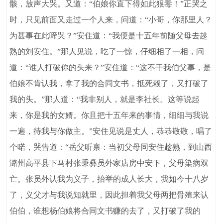
骸，放声大哭。又道：“伯娘你直下得如此狠毒！”正哭之
时，只见前面又走过一个人来，问道：“小哥，你那里人？
为甚事在此啼哭？”安住道：“我便是十五年前随父母去趁
熟的刘安住。”那人见说，吃了一惊，仔细相了一相，问
道：“谁人打破你的头来？”安住道：“这不干我伯父事，是
伯娘不肯认我，拿了我的合同文书，抵死赖了，又打破了
我的头。”那人道：“我非别人，就是李社长。这等说起
来，你是我的女婿。你且把十五年来的事情，细细与我说
一遍，待我与你做主。”安住见说是丈人，恭恭敬敬，唱了
个喏，哭告道：“岳父听禀：当初父母同安住趁熟，到山西
潞州高平县下马村张秉彝员外家店房中安下，父母染病双
亡。张员外认我为义子，抬举的成人长大，我如今十八岁
了，义父才与我说知就里，因此担着我父母两把骨殖来认
伯伯，谁想杨伯娘将合同文书赚的去了，又打破了我的