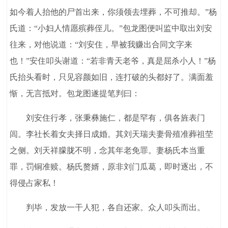
如今着人抬他的尸首出来，你须领去埋葬，不可推却。”杨
氏道：“小妇人情愿殡葬侄儿。”包龙图便叫监中取出刘安
往来，对他说道：“刘安住，早被我赚出合同文字来
也！”安住叩头谢道：“若非青天老爷，真是屈杀小人！”杨
氏抬头看时，只见容颜如旧，连打破的头都好了。满面羞
惭，无言抵对。包龙图遂提笔判曰：
刘安住行孝，张秉彝施仁，都是罕有，俱各旌表门
闾。李社长着女夫择日成婚。其刘天瑞夫妻骨殖准葬祖茔
之侧。刘天祥朦胧不明，念其年老免罪。妻杨氏本当重
罪，罚铜准赎。杨氏赘婿，原非刘门瓜葛，即时逐出，不
得侵占家私！
判毕，发放一干人犯，各自还家。众人叩头而出。